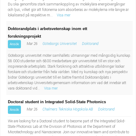
Du ska genomföra stark sammankoppling av molekylära energiövergångar
och ljus, vilket gör att fotonerna som absorberas av molekylerna inte längre är
lokaliserad på respektive m...
Visa mer
Doktorandplats i arbetsvetenskap inom ett
forskningsprojekt
Mar 26
Göteborgs Universitet
Doktorand
Ansök
Göteborgs universitet möter samhällets utmaningar med mångsidig kunskap.
58 000 studenter och 6800 medarbetare gör universitetet till en stor och
inspirerande arbetsplats. Stark forskning och attraktiva utbildningar lockar
forskare och studenter från hela världen. Med ny kunskap och nya perspektiv
bidrar Göteborgs universitet till en bättre framtid.Doktorandplats i
arbetsvetenskap Universitetsgemensam information om vad det innebär att
vara doktorand vid...
Visa mer
Doctoral student in Integrated Solid-State Photonics
Mar 26
Chalmers Tekniska Högskola AB
Doktorand
Ansök
We are looking for a Doctoral student to become part of the Integrated Solid-
State Photonics Lab at the Division of Photonics at the Department of
Microtechnology and Nanoscience. Join our innovative team and contribute to