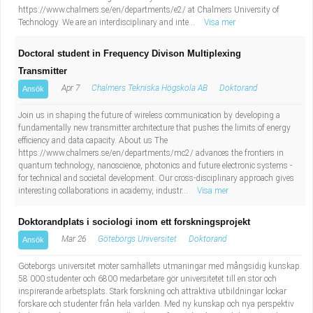
https://www.chalmers.se/en/departments/e2/ at Chalmers University of
Technology. We are an interdisciplinary and inte...
Visa mer
Doctoral student in Frequency Divison Multiplexing
Transmitter
Apr 7
Chalmers Tekniska Högskola AB
Doktorand
Ansök
Join us in shaping the future of wireless communication by developing a
fundamentally new transmitter architecture that pushes the limits of energy
efficiency and data capacity. About us The
https://www.chalmers.se/en/departments/mc2/ advances the frontiers in
quantum technology, nanoscience, photonics and future electronic systems -
for technical and societal development. Our cross-disciplinary approach gives
interesting collaborations in academy, industr...
Visa mer
Doktorandplats i sociologi inom ett forskningsprojekt
Mar 26
Göteborgs Universitet
Doktorand
Ansök
Göteborgs universitet möter samhällets utmaningar med mångsidig kunskap.
58 000 studenter och 6800 medarbetare gör universitetet till en stor och
inspirerande arbetsplats. Stark forskning och attraktiva utbildningar lockar
forskare och studenter från hela världen. Med ny kunskap och nya perspektiv