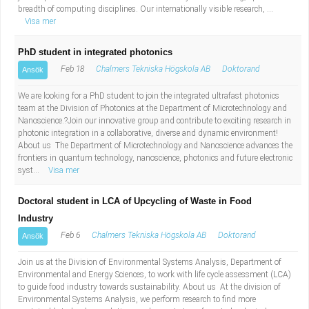
breadth of computing disciplines. Our internationally visible research, ...
Visa mer
PhD student in integrated photonics
Feb 18
Chalmers Tekniska Högskola AB
Doktorand
Ansök
We are looking for a PhD student to join the integrated ultrafast photonics
team at the Division of Photonics at the Department of Microtechnology and
Nanoscience.?Join our innovative group and contribute to exciting research in
photonic integration in a collaborative, diverse and dynamic environment!
About us The Department of Microtechnology and Nanoscience advances the
frontiers in quantum technology, nanoscience, photonics and future electronic
syst...
Visa mer
Doctoral student in LCA of Upcycling of Waste in Food
Industry
Feb 6
Chalmers Tekniska Högskola AB
Doktorand
Ansök
Join us at the Division of Environmental Systems Analysis, Department of
Environmental and Energy Sciences, to work with life cycle assessment (LCA)
to guide food industry towards sustainability. About us At the division of
Environmental Systems Analysis, we perform research to find more