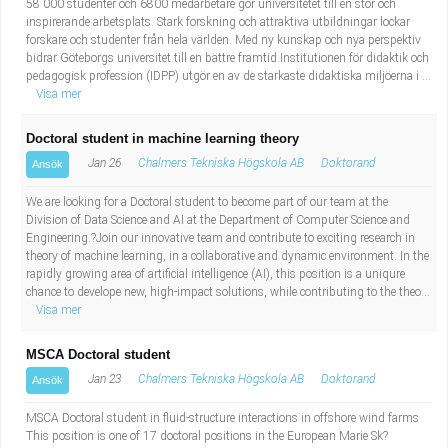
58 000 studenter och 6800 medarbetare gör universitetet till en stor och
inspirerande arbetsplats. Stark forskning och attraktiva utbildningar lockar
forskare och studenter från hela världen. Med ny kunskap och nya perspektiv
bidrar Göteborgs universitet till en bättre framtid.Institutionen för didaktik och
pedagogisk profession (IDPP) utgör en av de starkaste didaktiska miljöerna i ...
Visa mer
Doctoral student in machine learning theory
Jan 26
Chalmers Tekniska Högskola AB
Doktorand
Ansök
We are looking for a Doctoral student to become part of our team at the
Division of Data Science and AI at the Department of Computer Science and
Engineering.?Join our innovative team and contribute to exciting research in
theory of machine learning, in a collaborative and dynamic environment. In the
rapidly growing area of artificial intelligence (AI), this position is a uniqure
chance to develope new, high-impact solutions, while contributing to the theo...
Visa mer
MSCA Doctoral student
Jan 23
Chalmers Tekniska Högskola AB
Doktorand
Ansök
MSCA Doctoral student in fluid-structure interactions in offshore wind farms
This position is one of 17 doctoral positions in the European Marie Sk?