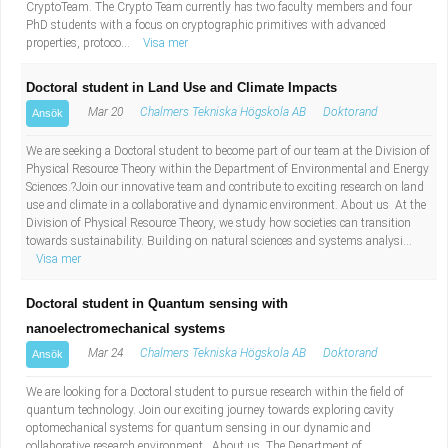
CryptoTeam. The Crypto Team currently has two faculty members and four
PhD students with a focus on cryptographic primitives with advanced
properties, protoco...
Visa mer
Doctoral student in Land Use and Climate Impacts
Mar 20
Chalmers Tekniska Högskola AB
Doktorand
Ansök
We are seeking a Doctoral student to become part of our team at the Division of
Physical Resource Theory within the Department of Environmental and Energy
Sciences.?Join our innovative team and contribute to exciting research on land
use and climate in a collaborative and dynamic environment. About us At the
Division of Physical Resource Theory, we study how societies can transition
towards sustainability. Building on natural sciences and systems analysi...
Visa mer
Doctoral student in Quantum sensing with
nanoelectromechanical systems
Mar 24
Chalmers Tekniska Högskola AB
Doktorand
Ansök
We are looking for a Doctoral student to pursue research within the field of
quantum technology. Join our exciting journey towards exploring cavity
optomechanical systems for quantum sensing in our dynamic and
collaborative research environment. About us The Department of