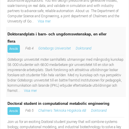
automotive applications. You will design predictive and generative models,
scale training on real data, and validate in simulation and with industry
partners to advance safe, reliable automation. About us The Department of
Computer Science and Engineering, a joint department of Chalmers and the
University of Go...
Visa mer
Doktorandplats i barn- och ungdomsvetenskap, en eller
flera
Feb 4
Göteborgs Universitet
Doktorand
Ansök
Göteborgs universitet möter samhällets utmaningar med mångsidig kunskap.
58 000 studenter och 6800 medarbetare gör universitetet till en stor och
inspirerande arbetsplats. Stark forskning och attraktiva utbildningar lockar
forskare och studenter från hela världen. Med ny kunskap och nya perspektiv
bidrar Göteborgs universitet till en bättre framtid.Institutionen för pedagogik,
kommunikation och lärande (IPKL) erbjuder eftertraktade utbildningar och
framst...
Visa mer
Doctoral student in computational metabolic engineering
Feb 5
Chalmers Tekniska Högskola AB
Doktorand
Ansök
Join us for an exciting Doctoral student journey that will combine systems
biology, computational modeling, and industrial biotechnology to solve a key