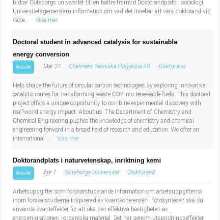
bidrar Göteborgs universitet till en bättre framtid.Doktorandplats i sociologi
Universitetsgemensam information om vad det innebär att vara doktorand vid
Göte...
Visa mer
Doctoral student in advanced catalysis for sustainable
energy conversion
Mar 27
Chalmers Tekniska Högskola AB
Doktorand
Ansök
Help shape the future of circular carbon technologies by exploring innovative
catalytic routes for transforming waste CO? into renewable fuels. This doctoral
project offers a unique opportunity to combine experimental discovery with
real?world energy impact. About us The Department of Chemistry and
Chemical Engineering pushes the knowledge of chemistry and chemical
engineering forward in a broad field of research and education. We offer an
international ...
Visa mer
Doktorandplats i naturvetenskap, inriktning kemi
Apr 1
Göteborgs Universitet
Doktorand
Ansök
Arbetsuppgifter som forskarstuderande Information om arbetsuppgifterna
inom forskarstudierna Inspirerad av kvantkoherensen i fotosyntesen ska du
använda kvanteffekter för att öka den effektiva hastigheten av
energimigrationen i organiska material. Det här genom utspridningseffekter.