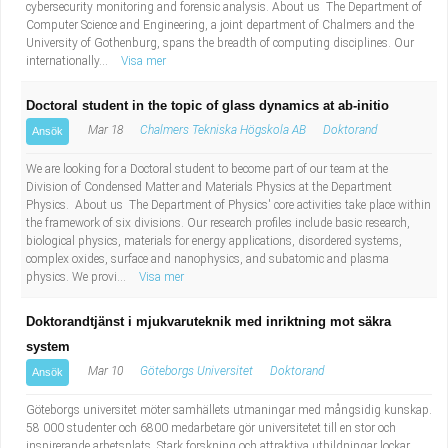
cybersecurity monitoring and forensic analysis. About us The Department of
Computer Science and Engineering, a joint department of Chalmers and the
University of Gothenburg, spans the breadth of computing disciplines. Our
internationally...
Visa mer
Doctoral student in the topic of glass dynamics at ab-initio
Mar 18
Chalmers Tekniska Högskola AB
Doktorand
Ansök
We are looking for a Doctoral student to become part of our team at the
Division of Condensed Matter and Materials Physics at the Department
Physics. About us The Department of Physics' core activities take place within
the framework of six divisions. Our research profiles include basic research,
biological physics, materials for energy applications, disordered systems,
complex oxides, surface and nanophysics, and subatomic and plasma
physics. We provi...
Visa mer
Doktorandtjänst i mjukvaruteknik med inriktning mot säkra
system
Mar 10
Göteborgs Universitet
Doktorand
Ansök
Göteborgs universitet möter samhällets utmaningar med mångsidig kunskap.
58 000 studenter och 6800 medarbetare gör universitetet till en stor och
inspirerande arbetsplats. Stark forskning och attraktiva utbildningar lockar