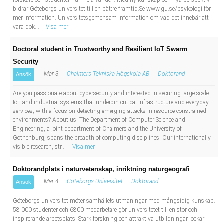
forskare och studenter från hela världen. Med ny kunskap och nya perspektiv
bidrar Göteborgs universitet till en bättre framtid.Se www.gu.se/psykologi för
mer information. Universitetsgemensam information om vad det innebär att
vara dok...
Visa mer
Doctoral student in Trustworthy and Resilient IoT Swarm
Security
Mar 3
Chalmers Tekniska Högskola AB
Doktorand
Ansök
Are you passionate about cybersecurity and interested in securing large-scale
IoT and industrial systems that underpin critical infrastructure and everyday
services, with a focus on detecting emerging attacks in resource-constrained
environments? About us The Department of Computer Science and
Engineering, a joint department of Chalmers and the University of
Gothenburg, spans the breadth of computing disciplines. Our internationally
visible research, str...
Visa mer
Doktorandplats i naturvetenskap, inriktning naturgeografi
Mar 4
Göteborgs Universitet
Doktorand
Ansök
Göteborgs universitet möter samhällets utmaningar med mångsidig kunskap.
58 000 studenter och 6800 medarbetare gör universitetet till en stor och
inspirerande arbetsplats. Stark forskning och attraktiva utbildningar lockar