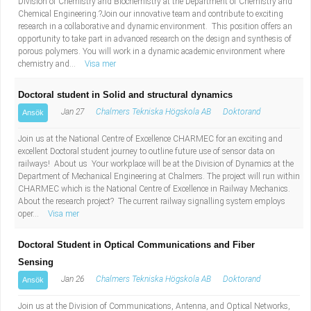
Division of Chemistry and Biochemistry at the Department of Chemistry and
Chemical Engineering.?Join our innovative team and contribute to exciting
research in a collaborative and dynamic environment. This position offers an
opportunity to take part in advanced research on the design and synthesis of
porous polymers. You will work in a dynamic academic environment where
chemistry and...
Visa mer
Doctoral student in Solid and structural dynamics
Jan 27
Chalmers Tekniska Högskola AB
Doktorand
Ansök
Join us at the National Centre of Excellence CHARMEC for an exciting and
excellent Doctoral student journey to outline future use of sensor data on
railways! About us Your workplace will be at the Division of Dynamics at the
Department of Mechanical Engineering at Chalmers. The project will run within
CHARMEC which is the National Centre of Excellence in Railway Mechanics.
About the research project? The current railway signalling system employs
oper...
Visa mer
Doctoral Student in Optical Communications and Fiber
Sensing
Jan 26
Chalmers Tekniska Högskola AB
Doktorand
Ansök
Join us at the Division of Communications, Antenna, and Optical Networks,