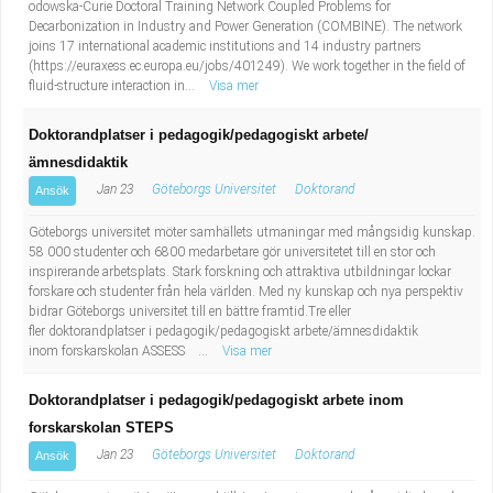
odowska-Curie Doctoral Training Network Coupled Problems for
Decarbonization in Industry and Power Generation (COMBINE). The network
joins 17 international academic institutions and 14 industry partners
(https://euraxess.ec.europa.eu/jobs/401249). We work together in the field of
fluid-structure interaction in...
Visa mer
Doktorandplatser i pedagogik/pedagogiskt arbete/
ämnesdidaktik
Jan 23
Göteborgs Universitet
Doktorand
Ansök
Göteborgs universitet möter samhällets utmaningar med mångsidig kunskap.
58 000 studenter och 6800 medarbetare gör universitetet till en stor och
inspirerande arbetsplats. Stark forskning och attraktiva utbildningar lockar
forskare och studenter från hela världen. Med ny kunskap och nya perspektiv
bidrar Göteborgs universitet till en bättre framtid.Tre eller
fler doktorandplatser i pedagogik/pedagogiskt arbete/ämnesdidaktik
inom forskarskolan ASSESS ...
Visa mer
Doktorandplatser i pedagogik/pedagogiskt arbete inom
forskarskolan STEPS
Jan 23
Göteborgs Universitet
Doktorand
Ansök