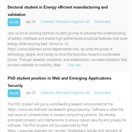
Doctoral student in Energy efficient manufacturing and
validation
Apr 29
Chalmers Tekniska Högskola AB
Doktorand
Ansök
Join us for an exciting Doctoral student journey to advance the understanding
of battery interfaces and enable high performance structural batteries that store
energy while carrying load. About us At
https://www.chalmers.se/en/departments/me/ we unite the power of
technology, people, and society to drive the transition toward a sustainable
future. Through research, education, and collaboration, we create solutions that
connect materials to mobility, ideas...
Visa mer
PhD student position in Web and Emerging Applications
Security
Apr 20
Chalmers Tekniska Högskola AB
Doktorand
Ansök
The PhD student will join a world-leading research environment at the
https://www.cse.chalmers.se/research/group/security/. Software is often the
root cause of vulnerabilities in modern computing systems. We develop
principled concepts and mechanisms to ensure robust security and privacy for
software. The PhD student will be supervised by Prof.
https://www.cse.chalmers.se/~andrei/ (Wallenberg Scholar and recipient of