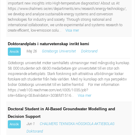
important new insights into High-temperature diagnostics! About us At
https://www.chalmers.se/en/departments/env/research/energy-technology/,
we develop and analyse sustainable energy systems and conversion
technologies for industry and society. Through strong national and
international collaboration, we unite experimental and systems research to
create efficient, low-emission solu...
Visa mer
Doktorandplats i naturvetenskap inrikt kemi
Maj 26
Göteborgs Universitet
Doktorand
Ansök
Göteborgs universitet möter samhällets utmaningar med mångsidig kunskap.
58 000 studenter och 6800 medarbetare gör universitetet till en stor och
inspirerande arbetsplats. Stark forskning och attraktiva utbildningar lockar
forskare och studenter från hela världen. Med ny kunskap och nya perspektiv
bidrar Göteborgs universitet till en bättre framtid. För mer information
https://web103.reachmee.com/ext/I005/1035/job?
site=6&lang=SE&validator=3038fcf1516...
Visa mer
Doctoral Student in AI-Based Groundwater Modelling and
Decision Support
Jun 1
CHALMERS TEKNISKA HÖGSKOLA AKTIEBOLAG
Ansök
Doktorand