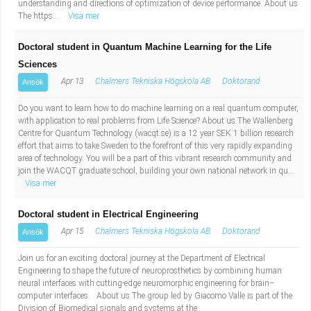
understanding and directions of optimization of device performance. About us
The https...
Visa mer
Doctoral student in Quantum Machine Learning for the Life
Sciences
Apr 13
Chalmers Tekniska Högskola AB
Doktorand
Ansök
Do you want to learn how to do machine learning on a real quantum computer,
with application to real problems from Life Science? About us The Wallenberg
Centre for Quantum Technology (wacqt.se) is a 12 year SEK 1 billion research
effort that aims to take Sweden to the forefront of this very rapidly expanding
area of technology. You will be a part of this vibrant research community and
join the WACQT graduate school, building your own national network in qu...
Visa mer
Doctoral student in Electrical Engineering
Apr 15
Chalmers Tekniska Högskola AB
Doktorand
Ansök
Join us for an exciting doctoral journey at the Department of Electrical
Engineering to shape the future of neuroprosthetics by combining human
neural interfaces with cutting-edge neuromorphic engineering for brain–
computer interfaces. About us The group led by Giacomo Valle is part of the
Division of Biomedical signals and systems at the