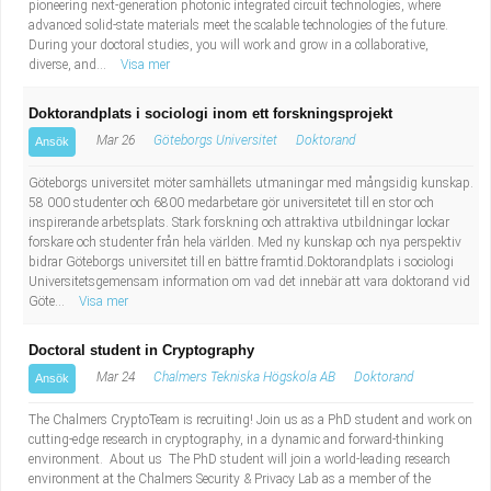
pioneering next-generation photonic integrated circuit technologies, where
advanced solid-state materials meet the scalable technologies of the future.
During your doctoral studies, you will work and grow in a collaborative,
diverse, and...
Visa mer
Doktorandplats i sociologi inom ett forskningsprojekt
Mar 26
Göteborgs Universitet
Doktorand
Ansök
Göteborgs universitet möter samhällets utmaningar med mångsidig kunskap.
58 000 studenter och 6800 medarbetare gör universitetet till en stor och
inspirerande arbetsplats. Stark forskning och attraktiva utbildningar lockar
forskare och studenter från hela världen. Med ny kunskap och nya perspektiv
bidrar Göteborgs universitet till en bättre framtid.Doktorandplats i sociologi
Universitetsgemensam information om vad det innebär att vara doktorand vid
Göte...
Visa mer
Doctoral student in Cryptography
Mar 24
Chalmers Tekniska Högskola AB
Doktorand
Ansök
The Chalmers CryptoTeam is recruiting! Join us as a PhD student and work on
cutting-edge research in cryptography, in a dynamic and forward-thinking
environment. About us The PhD student will join a world-leading research
environment at the Chalmers Security & Privacy Lab as a member of the