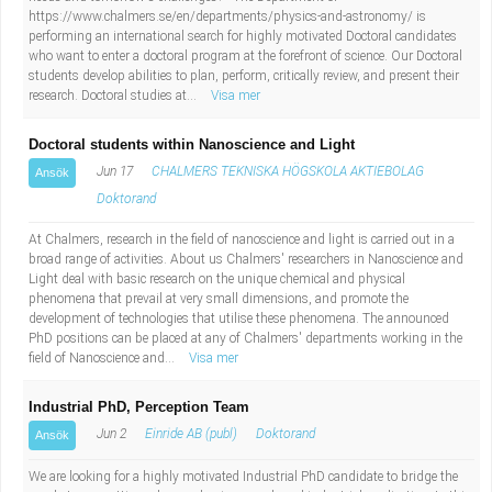
https://www.chalmers.se/en/departments/physics-and-astronomy/ is
Industriell tillverkning
Behandlingsassistent/Socialpedagog
performing an international search for highly motivated Doctoral candidates
who want to enter a doctoral program at the forefront of science. Our Doctoral
Installation, drift, underhåll
Tandsköterska
students develop abilities to plan, perform, critically review, and present their
research. Doctoral studies at...
Visa mer
Kropps- och skönhetsvård
Budbilsförare
Doctoral students within Nanoscience and Light
Jun 17
CHALMERS TEKNISKA HÖGSKOLA AKTIEBOLAG
Ansök
Kultur, media, design
Tidningsbud/Tidningsdistributör
Doktorand
Militärt arbete
Lärare i fritidshem/Fritidspedagog
At Chalmers, research in the field of nanoscience and light is carried out in a
broad range of activities. About us Chalmers' researchers in Nanoscience and
Light deal with basic research on the unique chemical and physical
Naturbruk
Taxiförare/Taxichaufför
phenomena that prevail at very small dimensions, and promote the
development of technologies that utilise these phenomena. The announced
PhD positions can be placed at any of Chalmers' departments working in the
Naturvetenskapligt arbete
Läkarsekreterare/Vårdadmin/Medicinsk
field of Nanoscience and...
Visa mer
sekreterare
Pedagogiskt arbete
Industrial PhD, Perception Team
Jun 2
Einride AB (publ)
Doktorand
Ansök
Lastbilsförare m.fl.
Sanering och renhållning
We are looking for a highly motivated Industrial PhD candidate to bridge the