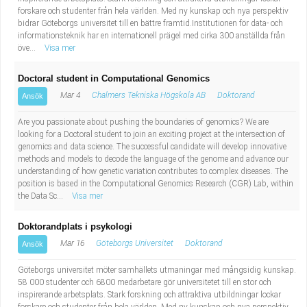
forskare och studenter från hela världen. Med ny kunskap och nya perspektiv
bidrar Göteborgs universitet till en bättre framtid.Institutionen för data- och
informationsteknik har en internationell prägel med cirka 300 anställda från
öve...
Visa mer
Doctoral student in Computational Genomics
Mar 4
Chalmers Tekniska Högskola AB
Doktorand
Ansök
Are you passionate about pushing the boundaries of genomics? We are
looking for a Doctoral student to join an exciting project at the intersection of
genomics and data science. The successful candidate will develop innovative
methods and models to decode the language of the genome and advance our
understanding of how genetic variation contributes to complex diseases. The
position is based in the Computational Genomics Research (CGR) Lab, within
the Data Sc...
Visa mer
Doktorandplats i psykologi
Mar 16
Göteborgs Universitet
Doktorand
Ansök
Göteborgs universitet möter samhällets utmaningar med mångsidig kunskap.
58 000 studenter och 6800 medarbetare gör universitetet till en stor och
inspirerande arbetsplats. Stark forskning och attraktiva utbildningar lockar