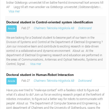
bidrar Göteborgs universitet till en bättre framtid.Annonsmall kort annons till
AF Lägg till att man ansöker via Göteborgs universitet | Doktorandplats i...
Visa mer
Doctoral student in Control-oriented system identification
Feb 27
Chalmers Tekniska Högskola AB
Doktorand
Ansök
We are looking for a Doctoral student to become part of our team in the
Division of Systems and Control at the Department of Electrical Engineering.?
Join our innovative team and contribute to exciting research in data-driven
control in a collaborative and dynamic environment. About us At the
department of Electrical Engineering research and education are performed in
the areas of Communications, Antennas and Optical Networks, Systems and
Control, Signal...
Visa mer
Doctoral student in Human-Robot Interaction
Feb 27
Chalmers Tekniska Högskola AB
Doktorand
Ansök
Have you ever tried to "make eye contact" with a faceless robot to figure out
what it's about to do? Join us for an exciting research project at the forefront of
robotics innovation, to figure out a better way for robots to communicate with
people! About us The Department of Computer Science and Engineering, a
joint department of Chalmers and the University of Gothenburg, spans the