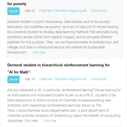
for poverty
Maj 13
Chalmers Tekniska Högskola AB
Doktorand
Ansök
Doctoral student in Earth Observation, Data Science, and AI for poverty
estimation Can satellites see poverty—and can AI help end it? We are looking
for a Doctoral student to develop deep-learning methods that estimate living
conditions across Africa from satellite imagery, and to compare different
satellites for this purpose. Then, we use these estimates to evaluate how well
villages and cities in Africa and beyond will achieve the Sustainable
Development...
Visa mer
Doctoral student in hierarchical reinforcement learning for
"AI for Math".
Maj 18
Chalmers Tekniska Högskola AB
Doktorand
Ansök
Are you interested in AI, in particular, reinforcement learing? We are looking for
an enthusiastic and motivated student to join us as a Ph.D., student in the
Data Science and AI (DSAI) division at Chalmers to explore exciting new
directions with hierarchical reinforcement learning! About us The
https://www.chalmers.se/en/departments/cse/, a joint department of
Chalmers and the University of Gothenburg, spans the breadth of computing
disciplines. Our inter...
Visa mer