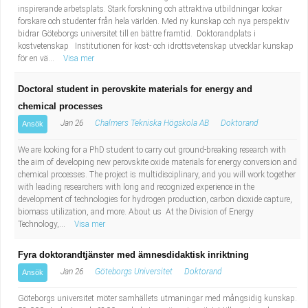
inspirerande arbetsplats. Stark forskning och attraktiva utbildningar lockar
forskare och studenter från hela världen. Med ny kunskap och nya perspektiv
bidrar Göteborgs universitet till en bättre framtid. Doktorandplats i
kostvetenskap Institutionen för kost- och idrottsvetenskap utvecklar kunskap
för en vä...
Visa mer
Doctoral student in perovskite materials for energy and
chemical processes
Jan 26
Chalmers Tekniska Högskola AB
Doktorand
Ansök
We are looking for a PhD student to carry out ground-breaking research with
the aim of developing new perovskite oxide materials for energy conversion and
chemical processes. The project is multidisciplinary, and you will work together
with leading researchers with long and recognized experience in the
development of technologies for hydrogen production, carbon dioxide capture,
biomass utilization, and more. About us At the Division of Energy
Technology,...
Visa mer
Fyra doktorandtjänster med ämnesdidaktisk inriktning
Jan 26
Göteborgs Universitet
Doktorand
Ansök
Göteborgs universitet möter samhällets utmaningar med mångsidig kunskap.