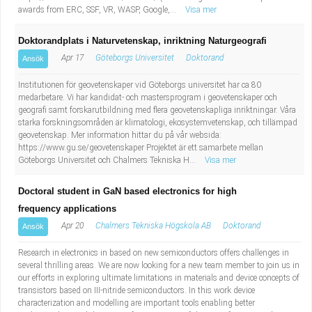
awards from ERC, SSF, VR, WASP, Google,...
Visa mer
Doktorandplats i Naturvetenskap, inriktning Naturgeografi
Apr 17
Göteborgs Universitet
Doktorand
Ansök
Institutionen för geovetenskaper vid Göteborgs universitet har ca 80
medarbetare. Vi har kandidat- och mastersprogram i geovetenskaper och
geografi samt forskarutbildning med flera geovetenskapliga inriktningar. Våra
starka forskningsområden är klimatologi, ekosystemvetenskap, och tillämpad
geovetenskap. Mer information hittar du på vår websida:
https://www.gu.se/geovetenskaper Projektet är ett samarbete mellan
Göteborgs Universitet och Chalmers Tekniska H...
Visa mer
Doctoral student in GaN based electronics for high
frequency applications
Apr 20
Chalmers Tekniska Högskola AB
Doktorand
Ansök
Research in electronics in based on new semiconductors offers challenges in
several thrilling areas. We are now looking for a new team member to join us in
our efforts in exploring ultimate limitations in materials and device concepts of
transistors based on III-nitride semiconductors. In this work device
characterization and modelling are important tools enabling better