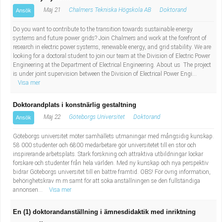
Maj 21
Chalmers Tekniska Högskola AB
Doktorand
Ansök
Do you want to contribute to the transition towards sustainable energy
systems and future power grids? Join Chalmers and work at the forefront of
research in electric power systems, renewable energy, and grid stability. We are
looking for a doctoral student to join our team at the Division of Electric Power
Engineering at the Department of Electrical Engineering. About us The project
is under joint supervision between the Division of Electrical Power Engi...
Visa mer
Doktorandplats i konstnärlig gestaltning
Maj 22
Göteborgs Universitet
Doktorand
Ansök
Göteborgs universitet möter samhällets utmaningar med mångsidig kunskap.
58 000 studenter och 6800 medarbetare gör universitetet till en stor och
inspirerande arbetsplats. Stark forskning och attraktiva utbildningar lockar
forskare och studenter från hela världen. Med ny kunskap och nya perspektiv
bidrar Göteborgs universitet till en bättre framtid. OBS! För övrig information,
behörighetskrav m.m samt för att söka anställningen se den fullständiga
annonsen...
Visa mer
En (1) doktorandanställning i ämnesdidaktik med inriktning