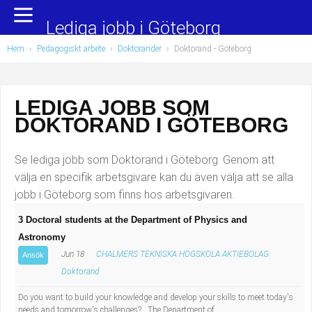
Yrkesområden
Populära jobb
Lediga jobb i Göteborg
Hem
›
Pedagogiskt arbete
›
Doktorander
›
Doktorand
- Göteborg
Administration, ekonomi, juridik
Undersköterska, hemtjänst och äldreboende
Bygg och anläggning
Städare/Lokalvårdare
LEDIGA JOBB SOM
DOKTORAND I GÖTEBORG
Chefer och verksamhetsledare
Barnskötare
Data/IT
Lärare i förskola/Förskollärare
Se lediga jobb som Doktorand i Göteborg. Genom att
välja en specifik arbetsgivare kan du även välja att se alla
Försäljning, inköp, marknadsföring
Lagerarbetare
jobb i Göteborg som finns hos arbetsgivaren.
3 Doctoral students at the Department of Physics and
Hantverksyrken
Bussförare/Busschaufför
Astronomy
Jun 18
CHALMERS TEKNISKA HÖGSKOLA AKTIEBOLAG
Hotell, restaurang, storhushåll
Elevassistent
Ansök
Doktorand
Hälso- och sjukvård
Personlig assistent
Do you want to build your knowledge and develop your skills to meet today's
needs and tomorrow's challenges? The Department of