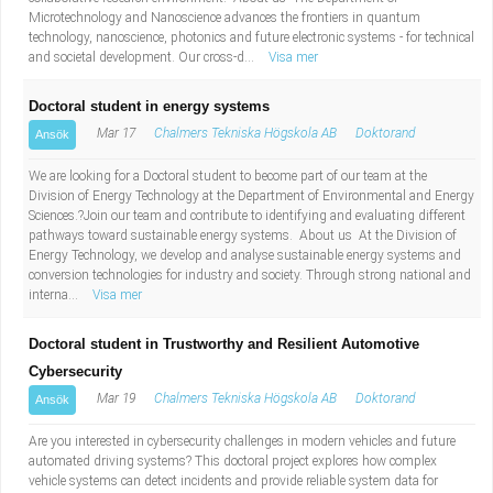
Microtechnology and Nanoscience advances the frontiers in quantum
technology, nanoscience, photonics and future electronic systems - for technical
and societal development. Our cross-d...
Visa mer
Doctoral student in energy systems
Mar 17
Chalmers Tekniska Högskola AB
Doktorand
Ansök
We are looking for a Doctoral student to become part of our team at the
Division of Energy Technology at the Department of Environmental and Energy
Sciences.?Join our team and contribute to identifying and evaluating different
pathways toward sustainable energy systems. About us At the Division of
Energy Technology, we develop and analyse sustainable energy systems and
conversion technologies for industry and society. Through strong national and
interna...
Visa mer
Doctoral student in Trustworthy and Resilient Automotive
Cybersecurity
Mar 19
Chalmers Tekniska Högskola AB
Doktorand
Ansök
Are you interested in cybersecurity challenges in modern vehicles and future
automated driving systems? This doctoral project explores how complex
vehicle systems can detect incidents and provide reliable system data for