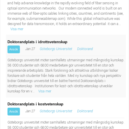
and help advance knowledge in the rapidly evolving field of fiber sensing in
optical communication networks. Our modern connected world is built on an
immense web of fiber-optic cables linking cities, countries, and continents (see,
for example, submarinecablemap.com). While this global infrastructure was
designed for data transmission, it holds an extraordinary potential: it can a...
Visa mer
Doktorandplats i idrottsvetenskap
Jan 27
Göteborgs Universitet
Doktorand
Ansök
Göteborgs universitet möter samhällets utmaningar med mångsidig kunskap.
58 000 studenter och 6800 medarbetare gör universitetet till en stor och
inspirerande arbetsplats. Stark forskning och attraktiva utbildningar lockar
forskare och studenter från hela världen. Med ny kunskap och nya perspektiv
bidrar Göteborgs universitet till en bättre framtid.Doktorandplats i
idrottsvetenskap Institutionen för kost- och idrottsvetenskap utvecklar
kunskap för en v...
Visa mer
Doktorandplats i kostvetenskap
Jan 27
Göteborgs Universitet
Doktorand
Ansök
Göteborgs universitet möter samhällets utmaningar med mångsidig kunskap.
58 000 studenter och 6800 medarbetare gör universitetet till en stor och