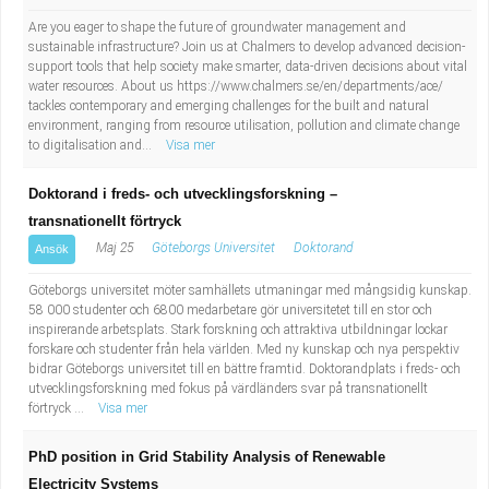
Are you eager to shape the future of groundwater management and
sustainable infrastructure? Join us at Chalmers to develop advanced decision-
support tools that help society make smarter, data-driven decisions about vital
water resources. About us https://www.chalmers.se/en/departments/ace/
tackles contemporary and emerging challenges for the built and natural
environment, ranging from resource utilisation, pollution and climate change
to digitalisation and...
Visa mer
Doktorand i freds- och utvecklingsforskning –
transnationellt förtryck
Maj 25
Göteborgs Universitet
Doktorand
Ansök
Göteborgs universitet möter samhällets utmaningar med mångsidig kunskap.
58 000 studenter och 6800 medarbetare gör universitetet till en stor och
inspirerande arbetsplats. Stark forskning och attraktiva utbildningar lockar
forskare och studenter från hela världen. Med ny kunskap och nya perspektiv
bidrar Göteborgs universitet till en bättre framtid. Doktorandplats i freds- och
utvecklingsforskning med fokus på värdländers svar på transnationellt
förtryck ...
Visa mer
PhD position in Grid Stability Analysis of Renewable
Electricity Systems