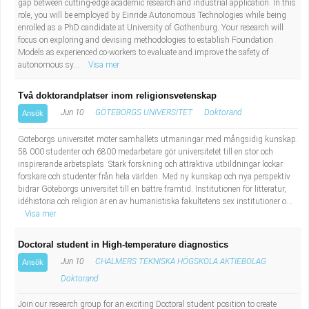
gap between cutting-edge academic research and industrial application. In this
Fastighetsskötare
Socialt arbete
role, you will be employed by Einride Autonomous Technologies while being
enrolled as a PhD candidate at University of Gothenburg. Your research will
Informatör/Kommunikatör
focus on exploring and devising methodologies to establish Foundation
Säkerhetsarbete
Models as experienced co-workers to evaluate and improve the safety of
autonomous sy...
Visa mer
Brevbärare
Tekniskt arbete
Två doktorandplatser inom religionsvetenskap
Sjuksköterska, grundutbildad
Transport
Jun 10
GÖTEBORGS UNIVERSITET
Doktorand
Ansök
Göteborgs universitet möter samhällets utmaningar med mångsidig kunskap.
Kock, storhushåll
58 000 studenter och 6800 medarbetare gör universitetet till en stor och
inspirerande arbetsplats. Stark forskning och attraktiva utbildningar lockar
Undersköterska, vård- o specialavd. o mottagning
forskare och studenter från hela världen. Med ny kunskap och nya perspektiv
bidrar Göteborgs universitet till en bättre framtid. Institutionen för litteratur,
idéhistoria och religion är en av humanistiska fakultetens sex institutioner o...
Bibliotekarie
Visa mer
Administrativ assistent
Doctoral student in High-temperature diagnostics
Jun 10
CHALMERS TEKNISKA HÖGSKOLA AKTIEBOLAG
Ansök
Lärare i gymnasiet
Doktorand
Join our research group for an exciting Doctoral student position to create