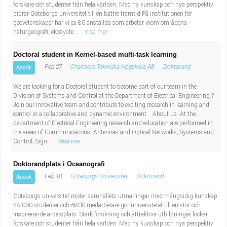
forskare och studenter från hela världen. Med ny kunskap och nya perspektiv
bidrar Göteborgs universitet till en bättre framtid.På institutionen för
geovetenskaper har vi ca 80 anställda som arbetar inom områdena
naturgeografi, ekosyste...
Visa mer
Doctoral student in Kernel-based multi-task learning
Feb 27
Chalmers Tekniska Högskola AB
Doktorand
Ansök
We are looking for a Doctoral student to become part of our team in the
Division of Systems and Control at the Department of Electrical Engineering.?
Join our innovative team and contribute to exciting research in learning and
control in a collaborative and dynamic environment. About us At the
department of Electrical Engineering research and education are performed in
the areas of Communications, Antennas and Optical Networks, Systems and
Control, Sign...
Visa mer
Doktorandplats i Oceanografi
Feb 18
Göteborgs Universitet
Doktorand
Ansök
Göteborgs universitet möter samhällets utmaningar med mångsidig kunskap.
58 000 studenter och 6800 medarbetare gör universitetet till en stor och
inspirerande arbetsplats. Stark forskning och attraktiva utbildningar lockar
forskare och studenter från hela världen. Med ny kunskap och nya perspektiv