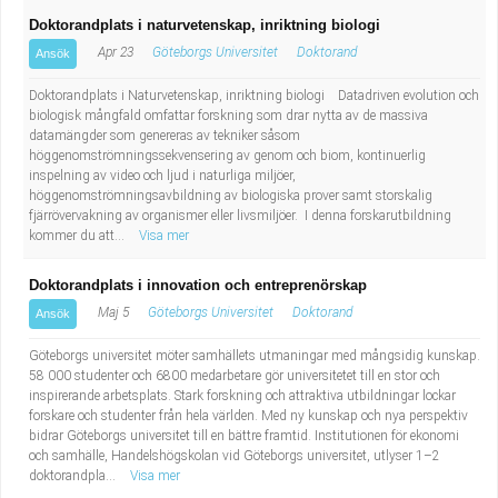
Doktorandplats i naturvetenskap, inriktning biologi
Apr 23
Göteborgs Universitet
Doktorand
Ansök
Doktorandplats i Naturvetenskap, inriktning biologi Datadriven evolution och
biologisk mångfald omfattar forskning som drar nytta av de massiva
datamängder som genereras av tekniker såsom
höggenomströmningssekvensering av genom och biom, kontinuerlig
inspelning av video och ljud i naturliga miljöer,
höggenomströmningsavbildning av biologiska prover samt storskalig
fjärrövervakning av organismer eller livsmiljöer. I denna forskarutbildning
kommer du att...
Visa mer
Doktorandplats i innovation och entreprenörskap
Maj 5
Göteborgs Universitet
Doktorand
Ansök
Göteborgs universitet möter samhällets utmaningar med mångsidig kunskap.
58 000 studenter och 6800 medarbetare gör universitetet till en stor och
inspirerande arbetsplats. Stark forskning och attraktiva utbildningar lockar
forskare och studenter från hela världen. Med ny kunskap och nya perspektiv
bidrar Göteborgs universitet till en bättre framtid. Institutionen för ekonomi
och samhälle, Handelshögskolan vid Göteborgs universitet, utlyser 1–2
doktorandpla...
Visa mer