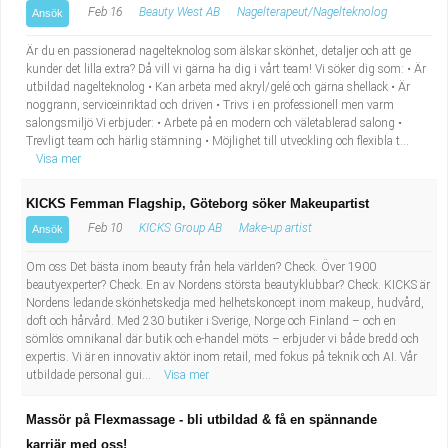
Feb 16
Beauty West AB
Nagelterapeut/Nagelteknolog
Ansök
Är du en passionerad nagelteknolog som älskar skönhet, detaljer och att ge
kunder det lilla extra? Då vill vi gärna ha dig i vårt team! Vi söker dig som: • Är
utbildad nagelteknolog • Kan arbeta med akryl/gelé och gärna shellack • Är
noggrann, serviceinriktad och driven • Trivs i en professionell men varm
salongsmiljö Vi erbjuder: • Arbete på en modern och väletablerad salong •
Trevligt team och härlig stämning • Möjlighet till utveckling och flexibla t...
Visa mer
KICKS Femman Flagship, Göteborg söker Makeupartist
Feb 10
KICKS Group AB
Make-up artist
Ansök
Om oss Det bästa inom beauty från hela världen? Check. Över 1900
beautyexperter? Check. En av Nordens största beautyklubbar? Check. KICKS är
Nordens ledande skönhetskedja med helhetskoncept inom makeup, hudvård,
doft och hårvård. Med 230 butiker i Sverige, Norge och Finland – och en
sömlös omnikanal där butik och e-handel möts – erbjuder vi både bredd och
expertis. Vi är en innovativ aktör inom retail, med fokus på teknik och AI. Vår
utbildade personal gui...
Visa mer
Massör på Flexmassage - bli utbildad & få en spännande
karriär med oss!