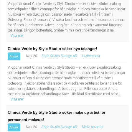
Vi öppnar snart Clinica Verde by Style Studio – en exklusiv skönhetssalong
som erbjuder helhetslösningar för hår, naglar, hud och estetiska behandlingar.
Nu söker vi flera duktiga och passionerade medarbetare till vårt team i
Göteborg. Frisör (2 personer) Vi söker kreativa och erfarna frisörer som brinner
för hår och kundservice. Arbetsuppgifter: Klippning och avancerad färgning
(balayage, slingor, bottenfärg, ombre m.m.) Keratinbehandlingar & na...
Visa mer
Clinica Verde by Style Studio söker nya talanger!
Nov 24
Style Studio Sverige AB
Hudterapeut
Ansök
Vi öppnar snart Clinica Verde by Style Studio – en exklusiv skönhetssalong
som erbjuder helhetslösningar för hår, naglar, hud och estetiska behandlingar.
Nu söker vi flera duktiga och passionerade medarbetare till vårt team i
Göteborg. Injektionsbehandlare (deltid) Vi söker en certifierad behandlare för
estetiska injektionsbehandlingar. Arbetsuppgifter: Filler och botox Andra
medicinska injektionsbehandlingar Krav: Utbildad & certifierad med behö...
Visa mer
Clinica Verde by Style Studio söker make up artist för
permanent makeup!
Nov 24
Style Studio Sverige AB
Make-up artist
Ansök