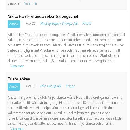
personal
Visa mer
Nikita Hair Frölunda söker Salongschef
Maj 29
Nikitagruppen Sverige AB
Frisör
Ansök
Nikita Hair Frölunda söker salongschef Vi söker en vikarierande salongschef till
Nikita Hair Frölunda! ? Drömmer du om att arbeta med ett superhärligt team
och samtidigt utvecklas som ledare? På Nikita Hair Frölunda torg finns nu den
perfekta möjligheten! Vi söker en driven och inspirerande ledstjärna som vill
fortsätta utveckla teamet och salongen tillsammans med oss! Start oktober
eller enligt överenskommelse. Som salongschef har du ett övergripande...
Visa mer
Frisör sökes
Maj 19
Hkn Group AB
Frisör
Ansök
Anställning eller hyra stol? Vi på Gårda Hår & Hud vill väldigt gärna ha en ny
medarbetare till vårt härliga gäng. Har du intresse för att jobba i ett team som
älskar sitt yrke och vill hjälpa våra kunder för att ge det lilla extra är du
välkommen att mejla oss ditt CV. Vill du hellre hyra stol på heltid och
förverkliga din dröm på en salong med stor kundkrets och ett bra kassaflöde
så kan vi erbjuda det alternativet med. Vi finns i nya Gårda och är en i...
Visa mer