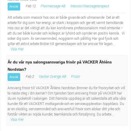
Feb 12
Flexmassage AB
Massör/Massageterapeut
Ansök
Att arbeta som massör hos oss är både givande och utmanande. Det är ett
arbete för dig som har energi, är stark i kroppen och ger ett varmt bemötande.
Hos oss är det viktigt att du kan kombinera professionalism med omtanke –
att du ser både kunder och kollegor, är lyhörd och sprider en positiv känsla. Vi
söker dig som: Är serviceminded, noggrann och pålitlig Har god fysik och
gillar ett aktivt arbete Bidrar till gemenskapen och tar ansvar för lagan...
Visa mer
Är du vår nya salongsansvariga frisör på VACKER Åhléns
Nordstan?
Feb 2
Vacker Sverige AB
Frisör
Ansök
Ansvarig frisör till VACKER Åhléns Nordstan Brinner du för frisöryrket och vill
ta nästa steg i din karriär? Om tjänsten Som ansvarig frisör på VACKER har
du en nyckelroll i salongen. Ditt främsta uppdrag är att säkerställa att alla våra
kunder får ett VACKERT mottagande och en serviceupplevelse i toppklass. Du
är en skicklig, serviceminded och ansvarsfull frisör som älskar ditt yrke och
förstår vikten av nöjda kunder, teamkänsla och försäljning. Du arbeta...
Visa mer