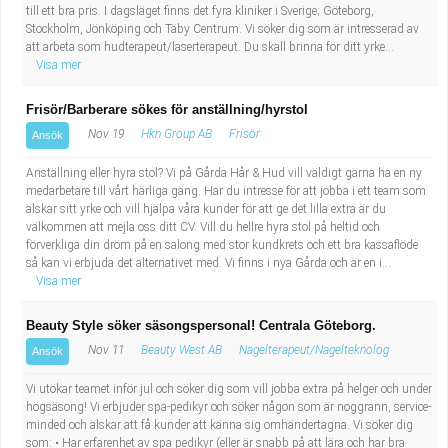
till ett bra pris. I dagsläget finns det fyra kliniker i Sverige; Göteborg,
Stockholm, Jönköping och Täby Centrum. Vi söker dig som är intresserad av
att arbeta som hudterapeut/laserterapeut. Du skall brinna för ditt yrke...
Visa mer
Frisör/Barberare sökes för anställning/hyrstol
Nov 19
Hkn Group AB
Frisör
Ansök
Anställning eller hyra stol? Vi på Gårda Hår & Hud vill väldigt gärna ha en ny
medarbetare till vårt härliga gäng. Har du intresse för att jobba i ett team som
älskar sitt yrke och vill hjälpa våra kunder för att ge det lilla extra är du
välkommen att mejla oss ditt CV. Vill du hellre hyra stol på heltid och
förverkliga din dröm på en salong med stor kundkrets och ett bra kassaflöde
så kan vi erbjuda det alternativet med. Vi finns i nya Gårda och är en i...
Visa mer
Beauty Style söker säsongspersonal! Centrala Göteborg.
Nov 11
Beauty West AB
Nagelterapeut/Nagelteknolog
Ansök
Vi utökar teamet inför jul och söker dig som vill jobba extra på helger och under
högsäsong! Vi erbjuder spa-pedikyr och söker någon som är noggrann, service-
minded och älskar att få kunder att känna sig omhändertagna. Vi söker dig
som: • Har erfarenhet av spa pedikyr (eller är snabb på att lära och har bra