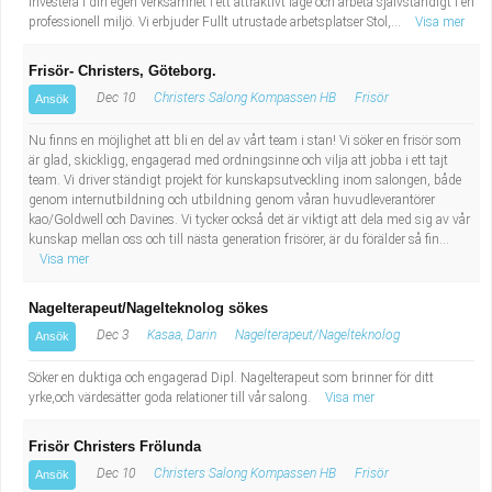
investera i din egen verksamhet i ett attraktivt läge och arbeta självständigt i en
professionell miljö. Vi erbjuder Fullt utrustade arbetsplatser Stol,...
Visa mer
Frisör- Christers, Göteborg.
Dec 10
Christers Salong Kompassen HB
Frisör
Ansök
Nu finns en möjlighet att bli en del av vårt team i stan! Vi söker en frisör som
är glad, skickligg, engagerad med ordningsinne och vilja att jobba i ett tajt
team. Vi driver ständigt projekt för kunskapsutveckling inom salongen, både
genom internutbildning och utbildning genom våran huvudleverantörer
kao/Goldwell och Davines. Vi tycker också det är viktigt att dela med sig av vår
kunskap mellan oss och till nästa generation frisörer, är du förälder så fin...
Visa mer
Nagelterapeut/Nagelteknolog sökes
Dec 3
Kasaa, Darin
Nagelterapeut/Nagelteknolog
Ansök
Söker en duktiga och engagerad Dipl. Nagelterapeut som brinner för ditt
yrke,och värdesätter goda relationer till vår salong.
Visa mer
Frisör Christers Frölunda
Dec 10
Christers Salong Kompassen HB
Frisör
Ansök