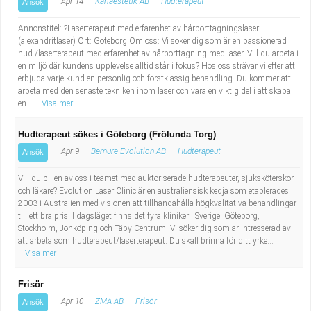
Apr 14
Karlaestetik AB
Hudterapeut
Ansök
Annonstitel: ?Laserterapeut med erfarenhet av hårborttagningslaser
(alexandritlaser) Ort: Göteborg Om oss: Vi söker dig som är en passionerad
hud-/laserterapeut med erfarenhet av hårborttagning med laser. Vill du arbeta i
en miljö där kundens upplevelse alltid står i fokus? Hos oss strävar vi efter att
erbjuda varje kund en personlig och förstklassig behandling. Du kommer att
arbeta med den senaste tekniken inom laser och vara en viktig del i att skapa
en...
Visa mer
Hudterapeut sökes i Göteborg (Frölunda Torg)
Apr 9
Bemure Evolution AB
Hudterapeut
Ansök
Vill du bli en av oss i teamet med auktoriserade hudterapeuter, sjuksköterskor
och läkare? Evolution Laser Clinic är en australiensisk kedja som etablerades
2003 i Australien med visionen att tillhandahålla högkvalitativa behandlingar
till ett bra pris. I dagsläget finns det fyra kliniker i Sverige; Göteborg,
Stockholm, Jönköping och Täby Centrum. Vi söker dig som är intresserad av
att arbeta som hudterapeut/laserterapeut. Du skall brinna för ditt yrke...
Visa mer
Frisör
Apr 10
ZMA AB
Frisör
Ansök