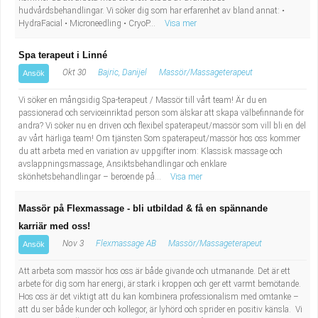
hudvårdsbehandlingar. Vi söker dig som har erfarenhet av bland annat: •
HydraFacial • Microneedling • CryoP...
Visa mer
Spa terapeut i Linné
Okt 30
Bajric, Danijel
Massör/Massageterapeut
Ansök
Vi söker en mångsidig Spa-terapeut / Massör till vårt team! Är du en
passionerad och serviceinriktad person som älskar att skapa välbefinnande för
andra? Vi söker nu en driven och flexibel spaterapeut/massör som vill bli en del
av vårt härliga team! Om tjänsten Som spaterapeut/massör hos oss kommer
du att arbeta med en variation av uppgifter inom: Klassisk massage och
avslappningsmassage, Ansiktsbehandlingar och enklare
skönhetsbehandlingar – beroende på...
Visa mer
Massör på Flexmassage - bli utbildad & få en spännande
karriär med oss!
Nov 3
Flexmassage AB
Massör/Massageterapeut
Ansök
Att arbeta som massör hos oss är både givande och utmanande. Det är ett
arbete för dig som har energi, är stark i kroppen och ger ett varmt bemötande.
Hos oss är det viktigt att du kan kombinera professionalism med omtanke –
att du ser både kunder och kollegor, är lyhörd och sprider en positiv känsla. Vi