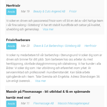
Herrfrisör
Mar 19
Beauty & Cuts Angered AB
Frisör
Ansök
Vi söker en driven och passionerad frisör som vill bli en del av vårt härliga team
i vår fina salong i Göteborg! Vi har ett stabilt kundflöde och satsar på kvalitet,
utveckling och gemenskap.
Visa mer
Frisör/barberare
Mar 23
Shave & Cut Barbershop i Göteborg AB
Herrfrisör
Ansök
Vi söker ny medarbetare till vår barbershop i Stenungsund Vi söker dig som är
driven och brinner för ditt jobb. Som barberare hos oss arbetar du med
herrklippning, skinfade skäggtrimmning och slätrakning. Vi har kunder i alla
åldrar. Vi söker dig som: Har utbildning och erfarenhet inom yrket. Är
serviceinriktad och professionell i kundbemötandet. Kan både arbete
självgående och i team. Talar Svenska och Engelska. Adress Strandvägen 36.
Lön enligt överensk...
Visa mer
Massör på Flexmassage - bli utbildad & få en spännande
karriär med oss!
Mar 11
Flexmassage AB
Massör/Massageterapeut
Ansök