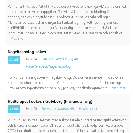
Permanent Makeup Artist (1–2 personer) Vi söker skickliga PMU-artister med
öga för detaljer. Arbetsuppgifter: Browlift & lashlift Microblading &
ögonbrynsplockning/trådning Läppkorrektur Ansiktsbehandlingar
Meriterande: Laserbehandlingar för hårborttagning Fettfrysning & andra
hudförbättrande behandlingar Vi söker dig som: Har erfarenhet & utbildning
inom PMU Är social, trevlig och resultatinriktad Talar svenska och engelska
Visa mer
Nagelteknolog sökes
Nov 14
MA Main Accounting AB
Ansök
Nagelterapeut/Nagelteknolog
För kunds räkning söker vi nagelteknolog. Du ska vara service inriktad och är
noga med dina arbetsuppgifter. Gärna utbildning inom området men inget
krav. Arbetsuppgifterna är manikyr, pedikyr, nagelförlängning etc.
Visa mer
Hudterapeut sökes i Göteborg (Frölunda Torg)
Nov 18
Bemure Evolution AB
Hudterapeut
Ansök
Vill du bli en av oss i teamet med auktoriserade hudterapeuter, sjuksköterskor
och läkare? Evolution Laser Clinic är en australiensisk kedja som etablerades
2003 i Australien med visionen att tillhandahålla högkvalitativa behandlingar