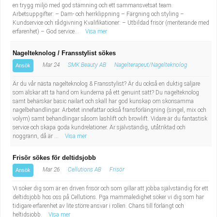
en trygg miljö med god stämning och ett sammansvetsat team.
Arbetsuppgifter: – Dam- och herrklippning – Färgning och styling –
Kundservice och rådgivning Kvalifikationer: – Utbildad frisör (meriterande med
erfarenhet) – God service...
Visa mer
Nagelteknolog / Fransstylist sökes
Mar 24
SMK Beauty AB
Nagelterapeut/Nagelteknolog
Ansök
Är du vår nästa nagelteknolog & Fransstylist? Är du också en duktig säljare
som älskar att ta hand om kunderna på ett genuint sätt? Du nagelteknolog
samt behärskar basic nailart och skall har god kunskap om skonsamma
nagelbehandlingar. Arbetet innefattar också fransförlängning (singel, mix och
volym) samt behandlingar såsom lashlift och browlift. Vidare är du fantastisk
service och skapa goda kundrelationer. Är självständig, utåtriktad och
noggrann, då är ...
Visa mer
Frisör sökes för deltidsjobb
Mar 26
Cellutions AB
Frisör
Ansök
Vi söker dig som är en driven frisör och som gillar att jobba självständig för ett
deltidsjobb hos oss på Cellutions. Pga mammaledighet söker vi dig som har
tidigare erfarenhet av lite större ansvar i rollen. Chans till förlängt och
heltidsjobb.
Visa mer