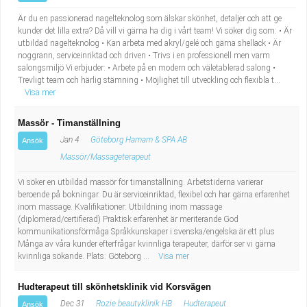
Är du en passionerad nagelteknolog som älskar skönhet, detaljer och att ge
kunder det lilla extra? Då vill vi gärna ha dig i vårt team! Vi söker dig som: • Är
utbildad nagelteknolog • Kan arbeta med akryl/gelé och gärna shellack • Är
noggrann, serviceinriktad och driven • Trivs i en professionell men varm
salongsmiljö Vi erbjuder: • Arbete på en modern och väletablerad salong •
Trevligt team och härlig stämning • Möjlighet till utveckling och flexibla t...
Visa mer
Massör - Timanställning
Jan 4
Göteborg Hamam & SPA AB
Ansök
Massör/Massageterapeut
Vi söker en utbildad massör för timanställning. Arbetstiderna varierar
beroende på bokningar. Du är serviceinriktad, flexibel och har gärna erfarenhet
inom massage. Kvalifikationer: Utbildning inom massage
(diplomerad/certifierad) Praktisk erfarenhet är meriterande God
kommunikationsförmåga Språkkunskaper i svenska/engelska är ett plus
Många av våra kunder efterfrågar kvinnliga terapeuter, därför ser vi gärna
kvinnliga sökande. Plats: Göteborg ...
Visa mer
Hudterapeut till skönhetsklinik vid Korsvägen
Dec 31
Rozie beautyklinik HB
Hudterapeut
Ansök