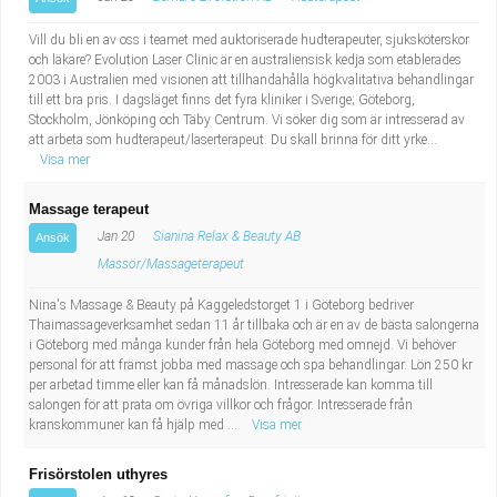
Vill du bli en av oss i teamet med auktoriserade hudterapeuter, sjuksköterskor
och läkare? Evolution Laser Clinic är en australiensisk kedja som etablerades
2003 i Australien med visionen att tillhandahålla högkvalitativa behandlingar
till ett bra pris. I dagsläget finns det fyra kliniker i Sverige; Göteborg,
Stockholm, Jönköping och Täby Centrum. Vi söker dig som är intresserad av
att arbeta som hudterapeut/laserterapeut. Du skall brinna för ditt yrke...
Visa mer
Massage terapeut
Jan 20
Sianina Relax & Beauty AB
Ansök
Massör/Massageterapeut
Nina's Massage & Beauty på Kaggeledstorget 1 i Göteborg bedriver
Thaimassageverksamhet sedan 11 år tillbaka och är en av de bästa salongerna
i Göteborg med många kunder från hela Göteborg med omnejd. Vi behöver
personal för att främst jobba med massage och spa behandlingar. Lön 250 kr
per arbetad timme eller kan få månadslön. Intresserade kan komma till
salongen för att prata om övriga villkor och frågor. Intresserade från
kranskommuner kan få hjälp med ...
Visa mer
Frisörstolen uthyres