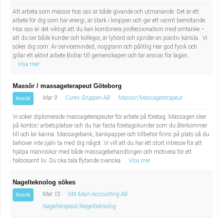
Att arbeta som massör hos oss är både givande och utmanande. Det är ett
arbete för dig som har energi, är stark i kroppen och ger ett varmt bemötande.
Hos oss är det viktigt att du kan kombinera professionalism med omtanke –
att du ser både kunder och kollegor, är lyhörd och sprider en positiv känsla. Vi
söker dig som: Är serviceminded, noggrann och pålitlig Har god fysik och
gillar ett aktivt arbete Bidrar till gemenskapen och tar ansvar för lagan...
Visa mer
Massör / massageterapeut Göteborg
Mar 9
Curex Gruppen AB
Massör/Massageterapeut
Ansök
Vi söker diplomerade massageterapeuter för arbete på företag. Massagen sker
på kontor/ arbetsplatser och du har fasta företagskunder som du återkommer
till och lär känna. Massagebänk, bänkpapper och tillbehör finns på plats så du
behöver inte själv ta med dig något. Vi vill att du har ett stort intresse för att
hjälpa människor med både massagebehandlingen och motivera för ett
hälsosamt liv. Du ska tala flytande svenska.
Visa mer
Nagelteknolog sökes
Mar 13
MA Main Accounting AB
Ansök
Nagelterapeut/Nagelteknolog