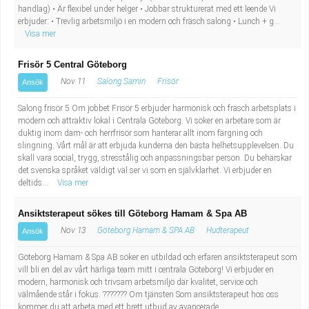
handlag) • Är flexibel under helger • Jobbar strukturerat med ett leende Vi
erbjuder: • Trevlig arbetsmiljö i en modern och fräsch salong • Lunch + g...
Visa mer
Frisör 5 Central Göteborg
Nov 11
Salong Samin
Frisör
Ansök
Salong frisör 5 Om jobbet Frisör 5 erbjuder harmonisk och fräsch arbetsplats i
modern och attraktiv lokal i Centrala Göteborg. Vi söker en arbetare som är
duktig inom dam- och herrfrisör som hanterar allt inom färgning och
slingning. Vårt mål är att erbjuda kunderna den bästa helhetsupplevelsen. Du
skall vara social, trygg, stresstålig och anpassningsbar person. Du behärskar
det svenska språket väldigt väl ser vi som en självklarhet. Vi erbjuder en
deltids...
Visa mer
Ansiktsterapeut sökes till Göteborg Hamam & Spa AB
Nov 13
Göteborg Hamam & SPA AB
Hudterapeut
Ansök
Göteborg Hamam & Spa AB söker en utbildad och erfaren ansiktsterapeut som
vill bli en del av vårt härliga team mitt i centrala Göteborg! Vi erbjuder en
modern, harmonisk och trivsam arbetsmiljö där kvalitet, service och
välmående står i fokus. ??????? Om tjänsten Som ansiktsterapeut hos oss
kommer du att arbeta med ett brett utbud av avancerade