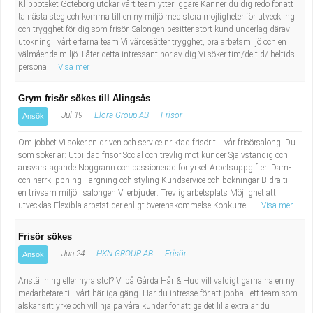
Klippoteket Göteborg utökar vårt team ytterliggare Känner du dig redo för att
Industriell tillverkning
Behandlingsassistent/Socialpedagog
ta nästa steg och komma till en ny miljö med stora möjligheter för utveckling
och trygghet för dig som frisör. Salongen besitter stort kund underlag därav
utökning i vårt erfarna team Vi värdesätter trygghet, bra arbetsmiljö och en
Installation, drift, underhåll
Tandsköterska
välmående miljö. Låter detta intressant hör av dig Vi söker tim/deltid/ heltids
personal
Visa mer
Kropps- och skönhetsvård
Budbilsförare
Grym frisör sökes till Alingsås
Kultur, media, design
Tidningsbud/Tidningsdistributör
Jul 19
Elora Group AB
Frisör
Ansök
Om jobbet Vi söker en driven och serviceinriktad frisör till vår frisörsalong. Du
Militärt arbete
Lärare i fritidshem/Fritidspedagog
som söker är: Utbildad frisör Social och trevlig mot kunder Självständig och
ansvarstagande Noggrann och passionerad för yrket Arbetsuppgifter: Dam-
och herrklippning Färgning och styling Kundservice och bokningar Bidra till
Naturbruk
Taxiförare/Taxichaufför
en trivsam miljö i salongen Vi erbjuder: Trevlig arbetsplats Möjlighet att
utvecklas Flexibla arbetstider enligt överenskommelse Konkurre...
Visa mer
Naturvetenskapligt arbete
Läkarsekreterare/Vårdadmin/Medicinsk
Frisör sökes
sekreterare
Pedagogiskt arbete
Jun 24
HKN GROUP AB
Frisör
Ansök
Anställning eller hyra stol? Vi på Gårda Hår & Hud vill väldigt gärna ha en ny
Lastbilsförare m.fl.
Sanering och renhållning
medarbetare till vårt härliga gäng. Har du intresse för att jobba i ett team som
älskar sitt yrke och vill hjälpa våra kunder för att ge det lilla extra är du