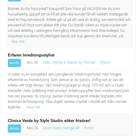
Brinner du för frisöryrket? Kravprofil Som frisör på VACKER har du som
huvudsaklig uppgift att se till att alla våra kunder får ett Vackert mottagande
med en hög servicenivå. Arbete går ut på att vara en duktig, serviceminded och
ansvarsfull frisör som älskar ditt yrke. Du förstår vikten av nöjda kunder och
vill vara delaktig i salongens framgång tillsammans med dina kollegor. Du
inspirerar kunderna till ytterligare besök och köp genom din kreativitet, yrk...
Visa mer
Erfaren Inredningsstylist
Nov 26
Deko Styling & Interiör by Fihn AB
Stylist
Ansök
Vi söker nu en kompetent och självgående inredningsstylist med tidigare
erfarenhet av Homestyling. Som person är du positiv, driftig och är van att
arbeta i ett högt tempo. Vårt inredningslager är drygt 750 m2 och vi stylar
bostäder i hela Göteborg med omnejd. Arbetsuppgifter Som inredningsstylist
hos oss planerar du styling, packar inredning samt inreder bostäder inför
kommande försäljning. Våra objekt varierar mycket i storlek allt ifrån mindre
lägenhe...
Visa mer
Clinica Verde by Style Studio söker frisörer!
Nov 24
Style Studio Sverige AB
Frisör
Ansök