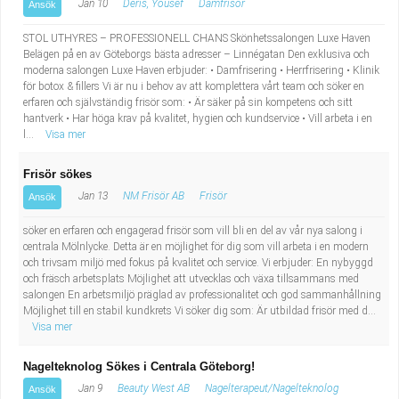
Jan 10
Deris, Yousef
Damfrisör
Ansök
STOL UTHYRES – PROFESSIONELL CHANS Skönhetssalongen Luxe Haven
Belägen på en av Göteborgs bästa adresser – Linnégatan Den exklusiva och
moderna salongen Luxe Haven erbjuder: • Damfrisering • Herrfrisering • Klinik
för botox & fillers Vi är nu i behov av att komplettera vårt team och söker en
erfaren och självständig frisör som: • Är säker på sin kompetens och sitt
hantverk • Har höga krav på kvalitet, hygien och kundservice • Vill arbeta i en
l...
Visa mer
Frisör sökes
Jan 13
NM Frisör AB
Frisör
Ansök
söker en erfaren och engagerad frisör som vill bli en del av vår nya salong i
centrala Mölnlycke. Detta är en möjlighet för dig som vill arbeta i en modern
och trivsam miljö med fokus på kvalitet och service. Vi erbjuder: En nybyggd
och fräsch arbetsplats Möjlighet att utvecklas och växa tillsammans med
salongen En arbetsmiljö präglad av professionalitet och god sammanhållning
Möjlighet till en stabil kundkrets Vi söker dig som: Är utbildad frisör med d...
Visa mer
Nagelteknolog Sökes i Centrala Göteborg!
Jan 9
Beauty West AB
Nagelterapeut/Nagelteknolog
Ansök