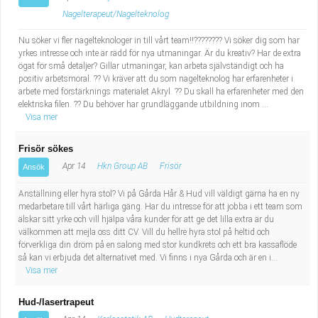
Nagelterapeut/Nagelteknolog
Nu söker vi fler nagelteknologer in till vårt team!!???????? Vi söker dig som har
yrkes intresse och inte är rädd för nya utmaningar. Är du kreativ? Har de extra
ögat för små detaljer? Gillar utmaningar, kan arbeta självständigt och ha
positiv arbetsmoral. ?? Vi kräver att du som nagelteknolog har erfarenheter i
arbete med förstärknings materialet Akryl. ?? Du skall ha erfarenheter med den
elektriska filen. ?? Du behöver har grundläggande utbildning inom ...
Visa mer
Frisör sökes
Apr 14
Hkn Group AB
Frisör
Ansök
Anställning eller hyra stol? Vi på Gårda Hår & Hud vill väldigt gärna ha en ny
medarbetare till vårt härliga gäng. Har du intresse för att jobba i ett team som
älskar sitt yrke och vill hjälpa våra kunder för att ge det lilla extra är du
välkommen att mejla oss ditt CV. Vill du hellre hyra stol på heltid och
förverkliga din dröm på en salong med stor kundkrets och ett bra kassaflöde
så kan vi erbjuda det alternativet med. Vi finns i nya Gårda och är en i...
Visa mer
Hud-/lasertrapeut