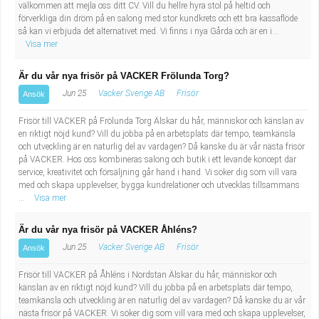
Fastighetsskötare
välkommen att mejla oss ditt CV. Vill du hellre hyra stol på heltid och
Socialt arbete
förverkliga din dröm på en salong med stor kundkrets och ett bra kassaflöde
så kan vi erbjuda det alternativet med. Vi finns i nya Gårda och är en i...
Informatör/Kommunikatör
Säkerhetsarbete
Visa mer
Brevbärare
Är du vår nya frisör på VACKER Frölunda Torg?
Tekniskt arbete
Jun 25
Vacker Sverige AB
Frisör
Ansök
Sjuksköterska, grundutbildad
Transport
Frisör till VACKER på Frölunda Torg Älskar du hår, människor och känslan av
en riktigt nöjd kund? Vill du jobba på en arbetsplats där tempo, teamkänsla
Kock, storhushåll
och utveckling är en naturlig del av vardagen? Då kanske du är vår nästa frisör
på VACKER. Hos oss kombineras salong och butik i ett levande koncept där
service, kreativitet och försäljning går hand i hand. Vi söker dig som vill vara
Undersköterska, vård- o specialavd. o mottagning
med och skapa upplevelser, bygga kundrelationer och utvecklas tillsammans
...
Visa mer
Bibliotekarie
Är du vår nya frisör på VACKER Åhléns?
Jun 25
Vacker Sverige AB
Frisör
Ansök
Administrativ assistent
Frisör till VACKER på Åhléns i Nordstan Älskar du hår, människor och
Lärare i gymnasiet
känslan av en riktigt nöjd kund? Vill du jobba på en arbetsplats där tempo,
teamkänsla och utveckling är en naturlig del av vardagen? Då kanske du är vår
nästa frisör på VACKER. Vi söker dig som vill vara med och skapa upplevelser,