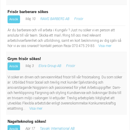
Frisör barberare sökes
Maj 10
RAMS BARBERS AB
Frisör
Ansök
Är du barberare och vill arbeta i Kungälv ? Just nu söker vi en person att
ansluta till vår team. Skicka ett mail /Ring till oss med relevant
arbetslivserfarenhet och utbildning, samt en kort beskrivning av dig själv så
hör vi av oss snarast! kontakt person Reza 070 475 29 85
Visa mer
Grym frisör sökes!
Maj 3
Elora Group AB
Frisör
Ansök
Vi söker en driven och serviceinriktad frisör till vår frisörsalong. Du som söker
är: Utbildad frisör Social och trevlig mot kunder Självständig och
ansvarstagande Noggrann och passionerad för yrket Arbetsuppgifter: Dam-
och herrklippning Färgning och styling Kundservice och bokningar Bidra till
en trivsam miljö i salongen Vi erbjuder: Trevlig arbetsplats Möjlighet att
utvecklas Flexibla arbetstider enligt överenskommelse Konkurrenskraftig
ersättning...
Visa mer
Nagelteknolog sökes!
Apr 17
Taiyaki International AB
Ansök