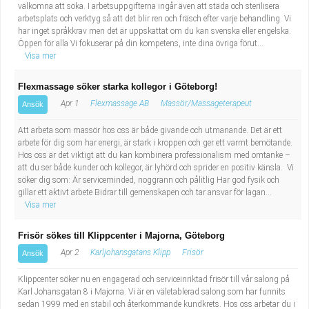
välkomna att söka. I arbetsuppgifterna ingår även att städa och sterilisera
arbetsplats och verktyg så att det blir ren och fräsch efter varje behandling. Vi
har inget språkkrav men det är uppskattat om du kan svenska eller engelska.
Öppen för alla Vi fokuserar på din kompetens, inte dina övriga förut...
Visa mer
Flexmassage söker starka kollegor i Göteborg!
Apr 1
Flexmassage AB
Massör/Massageterapeut
Ansök
Att arbeta som massör hos oss är både givande och utmanande. Det är ett
arbete för dig som har energi, är stark i kroppen och ger ett varmt bemötande.
Hos oss är det viktigt att du kan kombinera professionalism med omtanke –
att du ser både kunder och kollegor, är lyhörd och sprider en positiv känsla. Vi
söker dig som: Är serviceminded, noggrann och pålitlig Har god fysik och
gillar ett aktivt arbete Bidrar till gemenskapen och tar ansvar för lagan...
Visa mer
Frisör sökes till Klippcenter i Majorna, Göteborg
Apr 2
Karljohansgatans Klipp
Frisör
Ansök
Klippcenter söker nu en engagerad och serviceinriktad frisör till vår salong på
Karl Johansgatan 8 i Majorna. Vi är en väletablerad salong som har funnits
sedan 1999 med en stabil och återkommande kundkrets. Hos oss arbetar du i