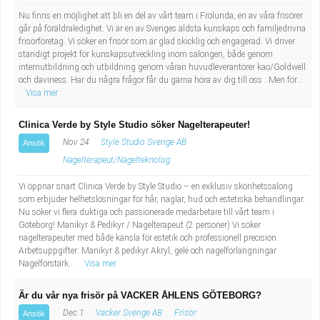
Nu finns en möjlighet att bli en del av vårt team i Frölunda, en av våra frisörer
går på föräldraledighet. Vi är en av Sveriges äldsta kunskaps och familjedrivna
frisörföretag. Vi söker en frisör som är glad skicklig och engagerad. Vi driver
ständigt projekt för kunskapsutveckling inom salongen, både genom
internutbildning och utbildning genom våran huvudleverantörer kao/Goldwell
och daviness. Har du några frågor får du gärna höra av dig till oss . Men för...
Visa mer
Clinica Verde by Style Studio söker Nagelterapeuter!
Nov 24
Style Studio Sverige AB
Ansök
Nagelterapeut/Nagelteknolog
Vi öppnar snart Clinica Verde by Style Studio – en exklusiv skönhetssalong
som erbjuder helhetslösningar för hår, naglar, hud och estetiska behandlingar.
Nu söker vi flera duktiga och passionerade medarbetare till vårt team i
Göteborg! Manikyr & Pedikyr / Nagelterapeut (2 personer) Vi söker
nagelterapeuter med både känsla för estetik och professionell precision.
Arbetsuppgifter: Manikyr & pedikyr Akryl, gelé och nagelförlängningar
Nagelförstärk...
Visa mer
Är du vår nya frisör på VACKER ÅHLENS GÖTEBORG?
Dec 1
Vacker Sverige AB
Frisör
Ansök