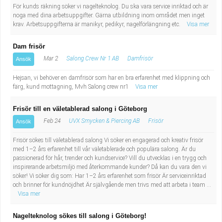
För kunds räkning söker vi nagelteknolog. Du ska vara service inriktad och är
noga med dina arbetsuppgifter. Gärna utbildning inom området men inget
krav. Arbetsuppgifterna är manikyr, pedikyr, nagelförlängning etc.
Visa mer
Dam frisör
Mar 2
Salong Crew Nr 1 AB
Damfrisör
Ansök
Hejsan, vi behöver en damfrisör som har en bra erfarenhet med klippning och
färg, kund mottagning, Mvh Salong crew nr1
Visa mer
Frisör till en väletablerad salong i Göteborg
Feb 24
UVX Smycken & Piercing AB
Frisör
Ansök
Frisör sökes till väletablerad salong Vi söker en engagerad och kreativ frisör
med 1–2 års erfarenhet till vår väletablerade och populära salong. Är du
passionerad för hår, trender och kundservice? Vill du utvecklas i en trygg och
inspirerande arbetsmiljö med återkommande kunder? Då kan du vara den vi
söker! Vi söker dig som: Har 1–2 års erfarenhet som frisör Är serviceinriktad
och brinner för kundnöjdhet Är självgående men trivs med att arbeta i team ...
Visa mer
Nagelteknolog sökes till salong i Göteborg!