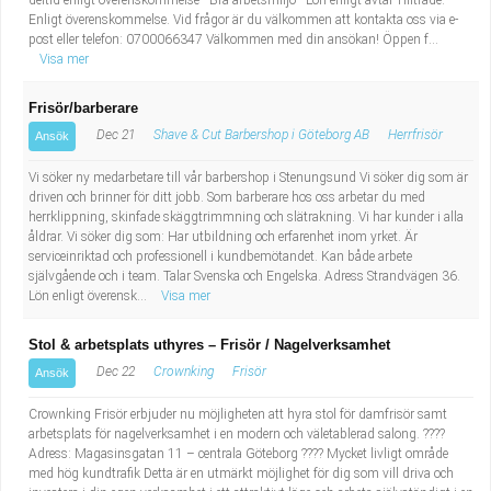
deltid enligt överenskommelse - Bra arbetsmiljö - Lön enligt avtal Tillträde:
Enligt överenskommelse. Vid frågor är du välkommen att kontakta oss via e-
post eller telefon: 0700066347 Välkommen med din ansökan! Öppen f...
Visa mer
Frisör/barberare
Dec 21
Shave & Cut Barbershop i Göteborg AB
Herrfrisör
Ansök
Vi söker ny medarbetare till vår barbershop i Stenungsund Vi söker dig som är
driven och brinner för ditt jobb. Som barberare hos oss arbetar du med
herrklippning, skinfade skäggtrimmning och slätrakning. Vi har kunder i alla
åldrar. Vi söker dig som: Har utbildning och erfarenhet inom yrket. Är
serviceinriktad och professionell i kundbemötandet. Kan både arbete
självgående och i team. Talar Svenska och Engelska. Adress Strandvägen 36.
Lön enligt överensk...
Visa mer
Stol & arbetsplats uthyres – Frisör / Nagelverksamhet
Dec 22
Crownking
Frisör
Ansök
Crownking Frisör erbjuder nu möjligheten att hyra stol för damfrisör samt
arbetsplats för nagelverksamhet i en modern och väletablerad salong. ????
Adress: Magasinsgatan 11 – centrala Göteborg ???? Mycket livligt område
med hög kundtrafik Detta är en utmärkt möjlighet för dig som vill driva och