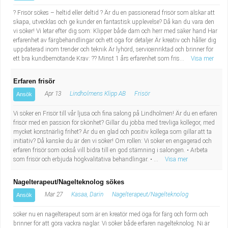
? Frisör sökes – heltid eller deltid ? Är du en passionerad frisör som älskar att
skapa, utvecklas och ge kunder en fantastisk upplevelse? Då kan du vara den
vi söker! Vi letar efter dig som: Klipper både dam och herr med säker hand Har
erfarenhet av färgbehandlingar och ett öga för detaljer Är kreativ och håller dig
uppdaterad inom trender och teknik Är lyhörd, serviceinriktad och brinner för
ett bra kundbemötande Krav: ?? Minst 1 års erfarenhet som fris...
Visa mer
Erfaren frisör
Apr 13
Lindholmens Klipp AB
Frisör
Ansök
Vi söker en Frisör till vår ljusa och fina salong på Lindholmen! Är du en erfaren
frisör med en passion för skönhet? Gillar du jobba med trevliga kollegor, med
mycket konstnärlig frihet? Är du en glad och positiv kollega som gillar att ta
initiativ? Då kanske du är den vi söker! Om rollen: Vi söker en engagerad och
erfaren frisör som också vill bidra till en god stämning i salongen. • Arbeta
som frisör och erbjuda högkvalitativa behandlingar. • ...
Visa mer
Nagelterapeut/Nagelteknolog sökes
Mar 27
Kasaa, Darin
Nagelterapeut/Nagelteknolog
Ansök
söker nu en nagelterapeut som är en kreatör med öga för färg och form och
brinner för att göra vackra naglar. Vi söker både erfaren nagelteknolog. Ni är