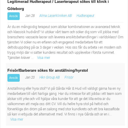
Legitimerad Hudterapeut / Laserterapeut sökes till klinik i
Göteborg
Jan 28
Alma Laserkliniken AB
Hudterapeut
Ansök
Är du en mångsidig terapeut som älskar kombinationen av avancerad teknik
och klassisk hudvård? Vi utökar vårt team och söker dig som vill jobba med
branschens vassaste lasrar och leverera ansiktsbehandlingar i världsklass! Om
tjänsten Vi söker nu en erfaren och engagerad medarbetare för ett
deltidsuppdrag på ca 3 dagar i veckan. Hos oss får du arbeta i en modern och
trygg miljö där vi sätter kundens resultat och upplevelse i första rummet.
Tjänsten kräver ...
Visa mer
Frisör/Barberare sökes för anställning/hyrstol
Jan 20
Hkn Group AB
Frisör
Ansök
Anställning eller hyra stol? Vi på Gårda Hår & Hud vill väldigt gärna ha en ny
medarbetare till vårt härliga gäng. Har du intresse för att jobba i ett team som
älskar sitt yrke och vill hjälpa våra kunder för att ge det lilla extra är du
välkommen att mejla oss ditt CV. Vill du hellre hyra stol på heltid och
förverkliga din dröm på en salong med stor kundkrets och ett bra kassaflöde
så kan vi erbjuda det alternativet med. Vi finns i nya Gårda och är en i...
Visa mer