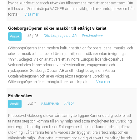
bygga kundrelationer och utvecklas tillsammans med ett engagerat team. Din
roll hos oss Som frisör på VACKER är du en viktig del av kundupplevelsen från
första...
Visa mer
GöteborgsOperan söker maskör till ettårigt vikariat
Maj 26
Göteborgsoperan AB
Perukmakare
Ansök
GöteborgsOperan är en modern kulturinstitution för opera, dans, musikal och
orkestermusik och har berört över sju miljoner besökare sedan invigningen
1994. Bolagets vision är att vara ett av norra Europas ledande operahus.
Verksamheten kännetecknas av professionalism, engagemang och
nyskapande. GöteborgsOperan AB är ett helägt bolag inom Västra
Götalandsregionen och är en viktig aktör i regionens utveckling.
GöteborgsOperan är en mångkulturell arbetsplats ...
Visa mer
Frisör sökes
Jun 1
Kallawe AB
Frisör
Ansök
Klippoteket Göteborg utökar vårt team ytterliggare Känner du dig redo för att
ta nästa steg och komma till en ny miljö med stora möjligheter för utveckling
och trygghet för dig som frisör. Salongen besitter stort kund underlag därav
utökning i vårt erfarna team Vi värdesätter trygghet, bra arbetsmiljö och en
välmående miljö. Låter detta intressant hör av dig Vi söker tim/deltid/ heltids