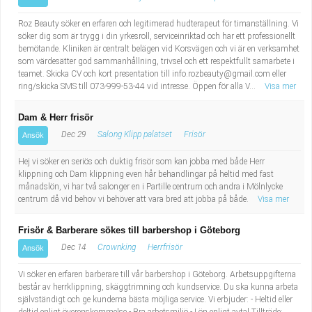
Roz Beauty söker en erfaren och legitimerad hudterapeut för timanställning. Vi
söker dig som är trygg i din yrkesroll, serviceinriktad och har ett professionellt
bemötande. Kliniken är centralt belägen vid Korsvägen och vi är en verksamhet
som värdesätter god sammanhållning, trivsel och ett respektfullt samarbete i
teamet. Skicka CV och kort presentation till
info.rozbeauty@gmail.com
eller
ring/skicka SMS till 073-999-53-44 vid intresse. Öppen för alla V...
Visa mer
Dam & Herr frisör
Dec 29
Salong Klipp palatset
Frisör
Ansök
Hej vi söker en seriös och duktig frisör som kan jobba med både Herr
klippning och Dam klippning even hår behandlingar på heltid med fast
månadslön, vi har två salonger en i Partille centrum och andra i Mölnlycke
centrum då vid behov vi behöver att vara bred att jobba på både.
Visa mer
Frisör & Barberare sökes till barbershop i Göteborg
Dec 14
Crownking
Herrfrisör
Ansök
Vi söker en erfaren barberare till vår barbershop i Göteborg. Arbetsuppgifterna
består av herrklippning, skäggtrimning och kundservice. Du ska kunna arbeta
självständigt och ge kunderna bästa möjliga service. Vi erbjuder: - Heltid eller