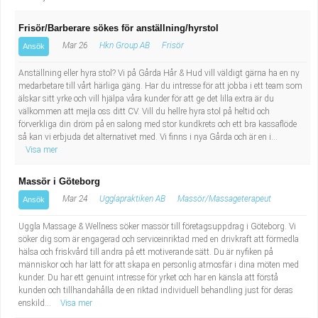
Frisör/Barberare sökes för anställning/hyrstol
Mar 26
Hkn Group AB
Frisör
Ansök
Anställning eller hyra stol? Vi på Gårda Hår & Hud vill väldigt gärna ha en ny
medarbetare till vårt härliga gäng. Har du intresse för att jobba i ett team som
älskar sitt yrke och vill hjälpa våra kunder för att ge det lilla extra är du
välkommen att mejla oss ditt CV. Vill du hellre hyra stol på heltid och
förverkliga din dröm på en salong med stor kundkrets och ett bra kassaflöde
så kan vi erbjuda det alternativet med. Vi finns i nya Gårda och är en i...
Visa mer
Massör i Göteborg
Mar 24
Ugglapraktiken AB
Massör/Massageterapeut
Ansök
Uggla Massage & Wellness söker massör till företagsuppdrag i Göteborg. Vi
söker dig som är engagerad och serviceinriktad med en drivkraft att förmedla
hälsa och friskvård till andra på ett motiverande sätt. Du är nyfiken på
människor och har lätt för att skapa en personlig atmosfär i dina möten med
kunder. Du har ett genuint intresse för yrket och har en känsla att förstå
kunden och tillhandahålla de en riktad individuell behandling just för deras
enskild...
Visa mer