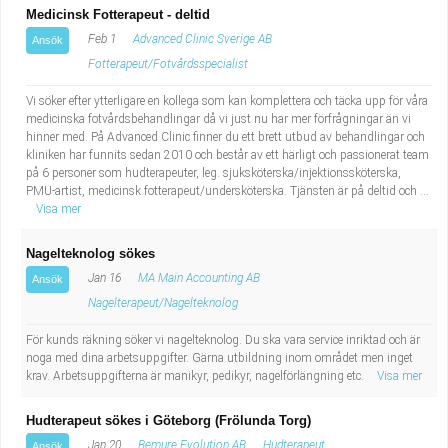
Medicinsk Fotterapeut - deltid
Feb 1
Advanced Clinic Sverige AB
Ansök
Fotterapeut/Fotvårdsspecialist
Vi söker efter ytterligare en kollega som kan komplettera och täcka upp för våra
medicinska fotvårdsbehandlingar då vi just nu har mer förfrågningar än vi
hinner med. På Advanced Clinic finner du ett brett utbud av behandlingar och
kliniken har funnits sedan 2010 och består av ett härligt och passionerat team
på 6 personer som hudterapeuter, leg. sjuksköterska/injektionssköterska,
PMU-artist, medicinsk fotterapeut/undersköterska. Tjänsten är på deltid och ...
Visa mer
Nagelteknolog sökes
Jan 16
MA Main Accounting AB
Ansök
Nagelterapeut/Nagelteknolog
För kunds räkning söker vi nagelteknolog. Du ska vara service inriktad och är
noga med dina arbetsuppgifter. Gärna utbildning inom området men inget
krav. Arbetsuppgifterna är manikyr, pedikyr, nagelförlängning etc.
Visa mer
Hudterapeut sökes i Göteborg (Frölunda Torg)
Jan 20
Bemure Evolution AB
Hudterapeut
Ansök