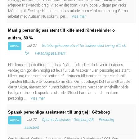
erbjuder friskvårdsbidrag. Vi söker dig som: • Kan jobba 5 dagar per vecka
Måndag till Fredag • Har erfarenhet av arbete inom vård och omsorg Gärna
arbetat med Autism Nu söker vi per...
Visa mer
Manlig personlig assistent till kille med rörelsehinder o
autism, 80 %
Jul 27
Göteborgskooperativet för Independent Living, GIL ek.
Ansök
för.
Personlig assistent
Här finns ett jobb där du inte bara “går till jobbet” – du kliver in i någons
vardag och gör den möjlig att leva fullt ut. Vi söker nu en personlig assistent
till en ung man som bor centralt på Hisingen tillsammans med sin familj.
Tjänsten tillsätts efter överenskommelse. Om uppdraget Det här är ett arbete
där struktur, närvaro och humor behöver samsas. Vardagen innehåller både
tydliga rutiner och spontana stunder. Stödet handlar bland annat om:
personlig ...
Visa mer
Spansk personliga assistenter till ung tjej i Göteborg
Jul 27
Optimal Assistans i Göteborg AB
Personlig
Ansök
assistent