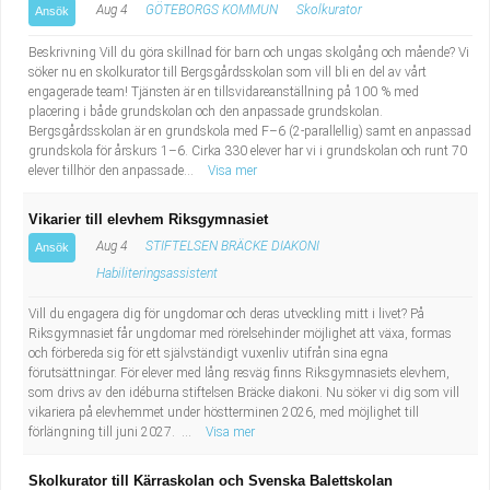
Aug 4
GÖTEBORGS KOMMUN
Skolkurator
Ansök
Beskrivning Vill du göra skillnad för barn och ungas skolgång och mående? Vi
söker nu en skolkurator till Bergsgårdsskolan som vill bli en del av vårt
engagerade team! Tjänsten är en tillsvidareanställning på 100 % med
placering i både grundskolan och den anpassade grundskolan.
Bergsgårdsskolan är en grundskola med F–6 (2-parallellig) samt en anpassad
grundskola för årskurs 1–6. Cirka 330 elever har vi i grundskolan och runt 70
elever tillhör den anpassade...
Visa mer
Vikarier till elevhem Riksgymnasiet
Aug 4
STIFTELSEN BRÄCKE DIAKONI
Ansök
Habiliteringsassistent
Vill du engagera dig för ungdomar och deras utveckling mitt i livet? På
Riksgymnasiet får ungdomar med rörelsehinder möjlighet att växa, formas
och förbereda sig för ett självständigt vuxenliv utifrån sina egna
förutsättningar. För elever med lång resväg finns Riksgymnasiets elevhem,
som drivs av den idéburna stiftelsen Bräcke diakoni. Nu söker vi dig som vill
vikariera på elevhemmet under höstterminen 2026, med möjlighet till
förlängning till juni 2027. ...
Visa mer
Skolkurator till Kärraskolan och Svenska Balettskolan