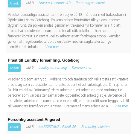
Jul 8
Novum Assistans AB
Personlig assistent
Ansök
Vi söker personliga assistenter till en pojke på 18 månader med trakeostomi i
Björkekärr i östra Göteborg. Pojkens behov förutsätter tillsyn och insatser
dygnet runt. Då pojken andas genom en trakealkanyl kommer ni alltid att
arbeta två assistenter tillsammans för att säkerställa att hans andning
fungerar korrekt. En central del av arbetet är att förebygga stopp i kanylen
genom att regelbundet ta bort slem/saliv med en sugkateter och ge
slemlösande inhalat...
Visa mer
Präst till Lundby församling, Göteborg
Jul 5
Lundby församling
Komminister
Ansök
Vi söker dig som är trygg i kyrkans tro och tradition och vill arbeta i ett kreativt
arbetslag som värdesätter samarbete, öppenhet och arbetsglädje. Om tjänsten
Du blir en del av Brämaregårdens arbetslag, ett arbetslag med omkring tio
personer som värdesätter samarbete, öppenhet och arbetsglädje. Beroende på
aktiviteter, arbetar vi tillsammans eller enskilt, ett arbetssätt som byggs av tillit
till varandras förmågor och ansvar. I Brämaregårdens arbetslag a...
Visa mer
Personlig assistent Angered
Jul 8
A-ASSISTANS LEIMIR AB
Personlig assistent
Ansök