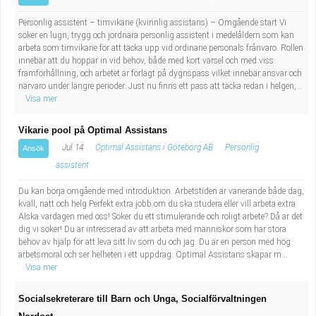
Personlig assistent – timvikarie (kvinnlig assistans) – Omgående start Vi
söker en lugn, trygg och jordnära personlig assistent i medelåldern som kan
arbeta som timvikarie för att täcka upp vid ordinarie personals frånvaro. Rollen
innebär att du hoppar in vid behov, både med kort varsel och med viss
framförhållning, och arbetet är förlagt på dygnspass vilket innebär ansvar och
närvaro under längre perioder. Just nu finns ett pass att täcka redan i helgen,...
Visa mer
Vikarie pool på Optimal Assistans
Jul 14
Optimal Assistans i Göteborg AB
Personlig
Ansök
assistent
Du kan börja omgående med introduktion. Arbetstiden är varierande både dag,
kväll, natt och helg Perfekt extra jobb om du ska studera eller vill arbeta extra
Älska vardagen med oss! Söker du ett stimulerande och roligt arbete? Då är det
dig vi söker! Du är intresserad av att arbeta med människor som har stora
behov av hjälp för att leva sitt liv som du och jag. Du är en person med hög
arbetsmoral och ser helheten i ett uppdrag. Optimal Assistans skapar m...
Visa mer
Socialsekreterare till Barn och Unga, Socialförvaltningen