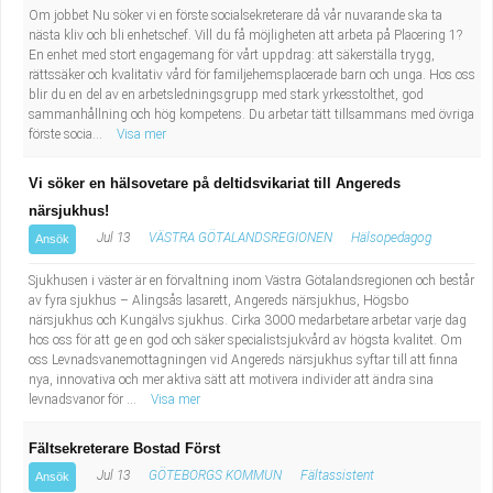
Om jobbet Nu söker vi en förste socialsekreterare då vår nuvarande ska ta
nästa kliv och bli enhetschef. Vill du få möjligheten att arbeta på Placering 1?
En enhet med stort engagemang för vårt uppdrag: att säkerställa trygg,
rättssäker och kvalitativ vård för familjehemsplacerade barn och unga. Hos oss
blir du en del av en arbetsledningsgrupp med stark yrkesstolthet, god
sammanhållning och hög kompetens. Du arbetar tätt tillsammans med övriga
förste socia...
Visa mer
Vi söker en hälsovetare på deltidsvikariat till Angereds
närsjukhus!
Jul 13
VÄSTRA GÖTALANDSREGIONEN
Hälsopedagog
Ansök
Sjukhusen i väster är en förvaltning inom Västra Götalandsregionen och består
av fyra sjukhus – Alingsås lasarett, Angereds närsjukhus, Högsbo
närsjukhus och Kungälvs sjukhus. Cirka 3000 medarbetare arbetar varje dag
hos oss för att ge en god och säker specialistsjukvård av högsta kvalitet. Om
oss Levnadsvanemottagningen vid Angereds närsjukhus syftar till att finna
nya, innovativa och mer aktiva sätt att motivera individer att ändra sina
levnadsvanor för ...
Visa mer
Fältsekreterare Bostad Först
Jul 13
GÖTEBORGS KOMMUN
Fältassistent
Ansök