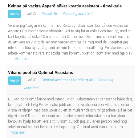
Kvinna på vackra Asperö söker kreativ assistent - timvikarie
Jul 29
Passal AB
Personlig assistent
Ansök
Vem är jag? Jag är en kvinna med Retts syndrom som bor på den vackra ön
Asperö i Göteborgs södra skärgård. Att ta sig hit är enkelt och trevligt, med en
kort färjetur på cirka 10 minuter från Saltholmen. Som min assistent kommer
du att vara en viktig del av min vardag och hjälpa mig med de uppgifter jag
inte kan utföra själv på grund av min funktionsnedsättning. En stor del av ditt
arbete kommer att vara att stödja min kommunikation, som sker med hjälp av
...
Visa mer
Vikarie pool på Optimal Assistans
Jul 28
Optimal Assistans i Göteborg AB
Personlig
Ansök
assistent
Du kan börja omgående med introduktion. Arbetstiden är varierande både dag,
kväll, natt och helg Perfekt extra jobb om du ska studera eller vill arbeta extra
Älska vardagen med oss! Söker du ett stimulerande och roligt arbete? Då är det
dig vi söker! Du är intresserad av att arbeta med människor som har stora
behov av hjälp för att leva sitt liv som du och jag. Du är en person med hög
arbetsmoral och ser helheten i ett uppdrag. Optimal Assistans skapar m...
Visa mer