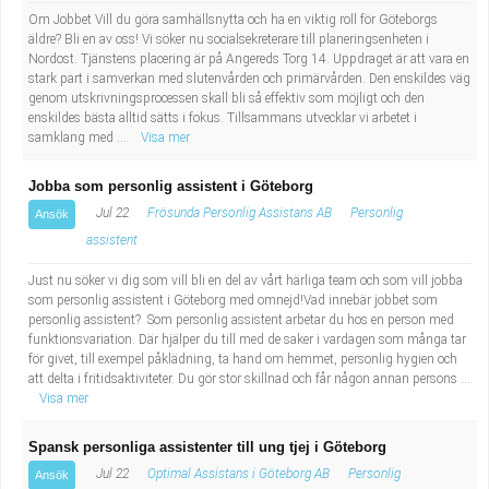
Om Jobbet Vill du göra samhällsnytta och ha en viktig roll för Göteborgs
äldre? Bli en av oss! Vi söker nu socialsekreterare till planeringsenheten i
Nordost. Tjänstens placering är på Angereds Torg 14. Uppdraget är att vara en
stark part i samverkan med slutenvården och primärvården. Den enskildes väg
genom utskrivningsprocessen skall bli så effektiv som möjligt och den
enskildes bästa alltid sätts i fokus. Tillsammans utvecklar vi arbetet i
samklang med ...
Visa mer
Jobba som personlig assistent i Göteborg
Jul 22
Frösunda Personlig Assistans AB
Personlig
Ansök
assistent
Just nu söker vi dig som vill bli en del av vårt härliga team och som vill jobba
som personlig assistent i Göteborg med omnejd!Vad innebär jobbet som
personlig assistent? Som personlig assistent arbetar du hos en person med
funktionsvariation. Där hjälper du till med de saker i vardagen som många tar
för givet, till exempel påklädning, ta hand om hemmet, personlig hygien och
att delta i fritidsaktiviteter. Du gör stor skillnad och får någon annan persons ...
Visa mer
Spansk personliga assistenter till ung tjej i Göteborg
Jul 22
Optimal Assistans i Göteborg AB
Personlig
Ansök