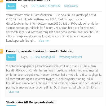
Kurator till Gärdsåsskolan F-9
Fastighetsskötare
Socialt arbete
Aug 6
GÖTEBORGS KOMMUN
Skolkurator
Ansök
Informatör/Kommunikatör
Säkerhetsarbete
Varmt välkommen till Gärdsåsskolan F-9! Vi söker nu en kurator på heltid
(100 %) med tillträde höstterminen 2026. Beskriving om skolan
Gärdsåsskolan har inför höstterminen 2026 blivit en F-9-skola och omfattar
Brevbärare
Tekniskt arbete
även anpassad grundskola för årskurs 7-9. Skolan har plats för cirka 660
elever och ligger vid Kortedala torg. Det finns goda kommunikationer hit. Här
vill vi att varje elev ska känna lust att lära och få möjlighet att utveckla
Sjuksköterska, grundutbildad
Transport
kunskaper och färdigh...
Visa mer
Kock, storhushåll
Personlig assistent sökes till kund i Göteborg
Aug 5
L.O.V.A. Omsorg AB
Personlig assistent
Ansök
Undersköterska, vård- o specialavd. o mottagning
Vi söker nu engagerade personliga assistenter till ung man i 26-års åldern,
bosatt i Göteborg. Kunden har en fysisk funktionsnedsättning med mycket
Bibliotekarie
omfattande omsorgsbehov. Kunden behöver hjälp med allt i sitt vardagliga liv,
så som förflyttningar, aktiviteter, hygien, hushållssysslor, träning, hålla
Administrativ assistent
kontakt med vänner och anhöriga mm. Vi söker dig som är lugn och lyhörd, är
positiv, är ansvarstagande och pålitlig. Du är även flexibel och har lätt för att ...
Visa mer
Lärare i gymnasiet
Skolkurator till Bergsgårdsskolan