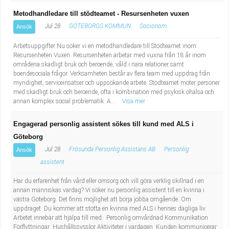
Metodhandledare till stödteamet - Resursenheten vuxen
Jul 28
GÖTEBORGS KOMMUN
Socionom
Ansök
Arbetsuppgifter Nu söker vi en metodhandledare till Stödteamet inom
Resursenheten Vuxen. Resursenheten arbetar med vuxna från 18 år inom
områdena skadligt bruk och beroende, våld i nära relationer samt
boendesociala frågor. Verksamheten består av flera team med uppdrag från
myndighet, serviceinsatser och uppsökande arbete. Stödteamet möter personer
med skadligt bruk och beroende, ofta i kombination med psykisk ohälsa och
annan komplex social problematik. A...
Visa mer
Engagerad personlig assistent sökes till kund med ALS i
Göteborg
Jul 28
Frösunda Personlig Assistans AB
Personlig
Ansök
assistent
Har du erfarenhet från vård eller omsorg och vill göra verklig skillnad i en
annan människas vardag? Vi söker nu personlig assistent till en kvinna i
västra Göteborg. Det finns möjlighet att börja jobba omgående. Om
uppdraget Du kommer att stötta en kvinna med ALS i hennes dagliga liv.
Arbetet innebär att hjälpa till med: Personlig omvårdnad Kommunikation
Förflyttningar Hushållssysslor Aktiviteter i vardagen Kunden kommunicerar