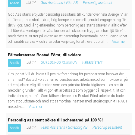
Jul 14
God Assistans i Väst AB
Personlig assistent
Ansök
God Assistans erbjuder personlig assistans till kunder över hela Sverige. Vi är
ett företag med stort hjärta, hög kompetens och ett genuint engagemang för
det vi gör. Med lång erfarenhet inom personlig assistans strävar vi alltid efter
att förenkla vardagen för våra kunder och skapa en trygg arbetsmiljö för våra
medarbetare. Vi tror på vikten av ett personligt bemötande, hög tillgänglighet
och snabb service – och vi arbetar varje dag för att leva upp till ...
Visa mer
Fältsekreterare Bostad Först, tillsvidare
Jul 14
GÖTEBORGS KOMMUN
Fältassistent
Ansök
Om jobbet Vill du bidra till positiv förändring för personer som behöver det
allra mest? Bostad Först är en evidensbaserad arbetsmetod som fokuserar på
att erbjuda en väg till bostad som den primära första åtgärden. Hos oss är
metoden grunden i allt vi gör ett arbetssätt som bygger på respekt, tillit och
individens egna mål. Som fältsekreterare hos Bostad Först arbetar du både
som stödutförare och med att samordna insatser med utgångspunkt i RACT-
metodike...
Visa mer
Personlig assistent sökes till schemarad på 100 %!
Jul 14
Team Assistans i Göteborg AB
Personlig assistent
Ansök