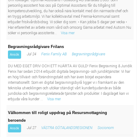
Om företaget: Optimal Assistans i Göteborg AB startades 2005. Som
personlig assistent hos oss på Optimal Assistans får du tillgång till
kompetensutveckling, du har också nära kontakt med din närmaste chef och
en trygg arbetsmiljö. Vi har kollektivavtal med Fremia-kommunal samt
erbjuder friskvårdsbidrag. Vi söker dig som: • Kan jobba 5 dagar per vecka •
Har erfarenhet av arbete inom vård och omsorg Gärna arbetat med Autism Nu
söker vi personliga assistente...
Visa mer
Begravningsrådgivare Frilans
Jul 24
Fenix Family AB
Begravningsrådgivare
Ansök
DU MED EGET DRIV OCH ETT HJÄRTA AV GULD! Fenix Begravning & Juridik
Fenix har sedan 2014 erbjudit digitala begravnings- och juridiktjänster. Vi har
en hög tillväxt- och förändringstakt och har även börjat expandera
internationellt. Som en digital begravningsbyrå ligger vi i framkant av den
tekniska utvecklingen och utökar ständigt vårt kunderbjudande av både
juridiska och begravningsrelaterade tjänster och produkter. I dagsläget kan vi
erbjuda våra kunder ...
Visa mer
Välkommen till roligt uppdrag på Resursmottagning
beroende
Jul 27
VÄSTRA GÖTALANDSREGIONEN
Socionom
Ansök