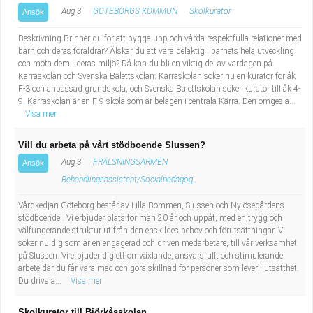
Aug 3
GÖTEBORGS KOMMUN
Skolkurator
Ansök
Beskrivning Brinner du för att bygga upp och vårda respektfulla relationer med
barn och deras föräldrar? Älskar du att vara delaktig i barnets hela utveckling
och möta dem i deras miljö? Då kan du bli en viktig del av vardagen på
Kärraskolan och Svenska Balettskolan. Kärraskolan söker nu en kurator för åk
F-3 och anpassad grundskola, och Svenska Balettskolan söker kurator till åk 4-
9. Kärraskolan är en F-9-skola som är belägen i centrala Kärra. Den omges a...
Visa mer
Vill du arbeta på vårt stödboende Slussen?
Aug 3
FRÄLSNINGSARMÉN
Ansök
Behandlingsassistent/Socialpedagog
Vårdkedjan Göteborg består av Lilla Bommen, Slussen och Nylösegårdens
stödboende . Vi erbjuder plats för män 20 år och uppåt, med en trygg och
välfungerande struktur utifrån den enskildes behov och förutsättningar. Vi
söker nu dig som är en engagerad och driven medarbetare, till vår verksamhet
på Slussen. Vi erbjuder dig ett omväxlande, ansvarsfullt och stimulerande
arbete där du får vara med och göra skillnad för personer som lever i utsatthet.
Du drivs a...
Visa mer
Skolkurator till Björkåsskolan