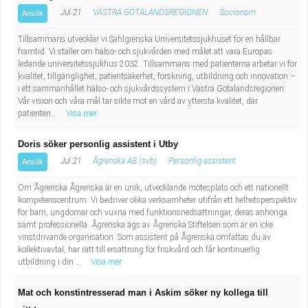
Jul 21
VÄSTRA GÖTALANDSREGIONEN
Socionom
Ansök
Tillsammans utvecklar vi Sahlgrenska Universitetssjukhuset för en hållbar
framtid. Vi ställer om hälso- och sjukvården med målet att vara Europas
ledande universitetssjukhus 2032. Tillsammans med patienterna arbetar vi för
kvalitet, tillgänglighet, patientsäkerhet, forskning, utbildning och innovation –
i ett sammanhållet hälso- och sjukvårdssystem i Västra Götalandsregionen.
Vår vision och våra mål tar sikte mot en vård av yttersta kvalitet, där
patienten...
Visa mer
Doris söker personlig assistent i Utby
Jul 21
Ågrenska AB (svb)
Personlig assistent
Ansök
Om Ågrenska Ågrenska är en unik, utvecklande mötesplats och ett nationellt
kompetenscentrum. Vi bedriver olika verksamheter utifrån ett helhetsperspektiv
för barn, ungdomar och vuxna med funktionsnedsättningar, deras anhöriga
samt professionella. Ågrenska ägs av Ågrenska Stiftelsen som är en icke
vinstdrivande organisation. Som assistent på Ågrenska omfattas du av
kollektivavtal, har rätt till ersättning för friskvård och får kontinuerlig
utbildning i din ...
Visa mer
Mat och konstintresserad man i Askim söker ny kollega till