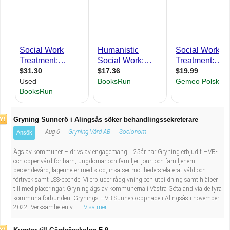
Industriell tillverkning
Behandlingsassistent/Socialpedagog
Installation, drift, underhåll
Tandsköterska
Kropps- och skönhetsvård
Budbilsförare
Kultur, media, design
Tidningsbud/Tidningsdistributör
Militärt arbete
Lärare i fritidshem/Fritidspedagog
Gryning Sunnerö i Alingsås söker behandlingssekreterare
Aug 6
Gryning Vård AB
Socionom
Ansök
Naturbruk
Taxiförare/Taxichaufför
Ägs av kommuner – drivs av engagemang! I 25år har Gryning erbjudit HVB-
Naturvetenskapligt arbete
Läkarsekreterare/Vårdadmin/Medicinsk
och öppenvård för barn, ungdomar och familjer, jour- och familjehem,
beroendevård, lägenheter med stöd, insatser mot hedersrelaterat våld och
förtryck samt LSS-boende. Vi erbjuder rådgivning och utbildning samt hjälper
sekreterare
Pedagogiskt arbete
till med placeringar. Gryning ägs av kommunerna i Västra Götaland via de fyra
kommunalförbunden. Grynings HVB Sunnerö öppnade i Alingsås i november
2022. Verksamheten v...
Visa mer
Lastbilsförare m.fl.
Sanering och renhållning