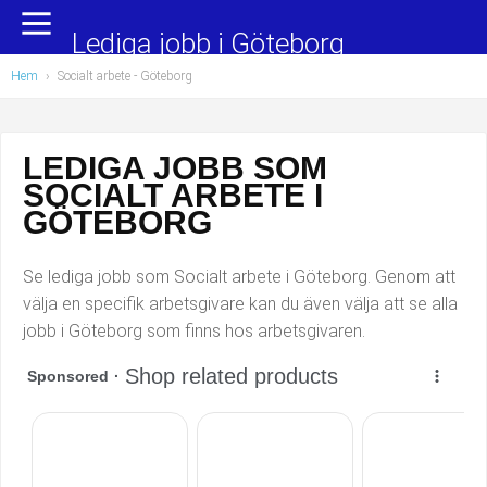
Yrkesområden
Populära jobb
Lediga jobb i Göteborg
Hem
›
Socialt arbete
- Göteborg
Administration, ekonomi, juridik
Undersköterska, hemtjänst och äldreboende
Bygg och anläggning
Städare/Lokalvårdare
LEDIGA JOBB SOM
SOCIALT ARBETE I
Chefer och verksamhetsledare
Barnskötare
GÖTEBORG
Data/IT
Lärare i förskola/Förskollärare
Se lediga jobb som Socialt arbete i Göteborg. Genom att
Försäljning, inköp, marknadsföring
Lagerarbetare
välja en specifik arbetsgivare kan du även välja att se alla
jobb i Göteborg som finns hos arbetsgivaren.
Hantverksyrken
Bussförare/Busschaufför
Hotell, restaurang, storhushåll
Elevassistent
Hälso- och sjukvård
Personlig assistent