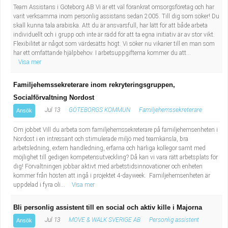
Team Assistans i Göteborg AB Vi är ett väl förankrat omsorgsföretag och har
varit verksamma inom personlig assistans sedan 2005. Till dig som söker! Du
skall kunna tala arabiska. Att du är ansvarsfull, har lätt för att både arbeta
individuellt och i grupp och inte är rädd för att ta egna initiativ är av stor vikt.
Flexibilitet är något som värdesätts högt. Vi söker nu vikarier till en man som
har ett omfattande hjälpbehov. I arbetsuppgifterna kommer du att...
Visa mer
Familjehemssekreterare inom rekryteringsgruppen,
Socialförvaltning Nordost
Jul 13
GÖTEBORGS KOMMUN
Familjehemssekreterare
Ansök
Om jobbet Vill du arbeta som familjehemssekreterare på familjehemsenheten i
Nordost i en intressant och stimulerade miljö med teamkänsla, bra
arbetsledning, extern handledning, erfarna och härliga kollegor samt med
möjlighet till gedigen kompetensutveckling? Då kan vi vara rätt arbetsplats för
dig! Förvaltningen jobbar aktivt med arbetstidsinnovationer och enheten
kommer från hösten att ingå i projektet 4-dayweek. Familjehemsenheten är
uppdelad i fyra oli...
Visa mer
Bli personlig assistent till en social och aktiv kille i Majorna
Jul 13
MOVE & WALK SVERIGE AB
Personlig assistent
Ansök