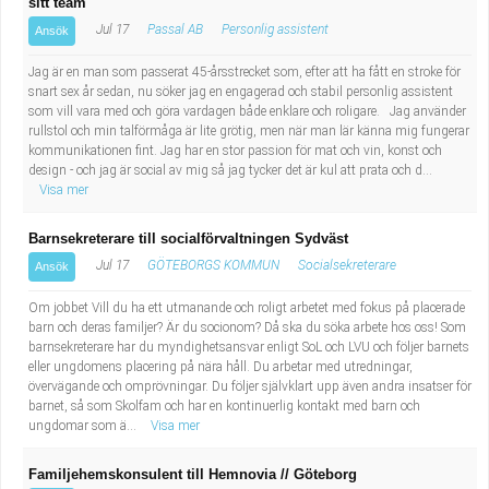
sitt team
Jul 17
Passal AB
Personlig assistent
Ansök
Jag är en man som passerat 45-årsstrecket som, efter att ha fått en stroke för
snart sex år sedan, nu söker jag en engagerad och stabil personlig assistent
som vill vara med och göra vardagen både enklare och roligare. Jag använder
rullstol och min talförmåga är lite grötig, men när man lär känna mig fungerar
kommunikationen fint. Jag har en stor passion för mat och vin, konst och
design - och jag är social av mig så jag tycker det är kul att prata och d...
Visa mer
Barnsekreterare till socialförvaltningen Sydväst
Jul 17
GÖTEBORGS KOMMUN
Socialsekreterare
Ansök
Om jobbet Vill du ha ett utmanande och roligt arbetet med fokus på placerade
barn och deras familjer? Är du socionom? Då ska du söka arbete hos oss! Som
barnsekreterare har du myndighetsansvar enligt SoL och LVU och följer barnets
eller ungdomens placering på nära håll. Du arbetar med utredningar,
övervägande och omprövningar. Du följer självklart upp även andra insatser för
barnet, så som Skolfam och har en kontinuerlig kontakt med barn och
ungdomar som ä...
Visa mer
Familjehemskonsulent till Hemnovia // Göteborg