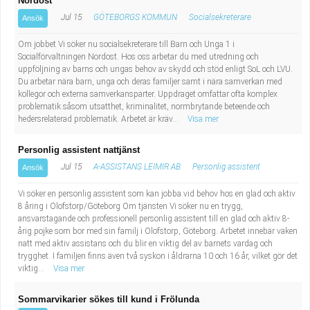
Nordost
Jul 15
GÖTEBORGS KOMMUN
Socialsekreterare
Ansök
Om jobbet Vi söker nu socialsekreterare till Barn och Unga 1 i
Socialförvaltningen Nordost. Hos oss arbetar du med utredning och
uppföljning av barns och ungas behov av skydd och stöd enligt SoL och LVU.
Du arbetar nära barn, unga och deras familjer samt i nära samverkan med
kollegor och externa samverkansparter. Uppdraget omfattar ofta komplex
problematik såsom utsatthet, kriminalitet, normbrytande beteende och
hedersrelaterad problematik. Arbetet är kräv...
Visa mer
Personlig assistent nattjänst
Jul 15
A-ASSISTANS LEIMIR AB
Personlig assistent
Ansök
Vi söker en personlig assistent som kan jobba vid behov hos en glad och aktiv
8 åring i Olofstorp/Göteborg Om tjänsten Vi söker nu en trygg,
ansvarstagande och professionell personlig assistent till en glad och aktiv 8-
årig pojke som bor med sin familj i Olofstorp, Göteborg. Arbetet innebär vaken
natt med aktiv assistans och du blir en viktig del av barnets vardag och
trygghet. I familjen finns även två syskon i åldrarna 10 och 16 år, vilket gör det
viktig...
Visa mer
Sommarvikarier sökes till kund i Frölunda