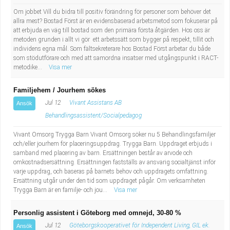
Om jobbet Vill du bidra till positiv förändring för personer som behöver det
allra mest? Bostad Först är en evidensbaserad arbetsmetod som fokuserar på
att erbjuda en väg till bostad som den primära första åtgärden. Hos oss är
metoden grunden i allt vi gör ett arbetssätt som bygger på respekt, tillit och
individens egna mål. Som fältsekreterare hos Bostad Först arbetar du både
som stödutförare och med att samordna insatser med utgångspunkt i RACT-
metodike...
Visa mer
Familjehem / Jourhem sökes
Jul 12
Vivant Assistans AB
Ansök
Behandlingsassistent/Socialpedagog
Vivant Omsorg Trygga Barn Vivant Omsorg söker nu 5 Behandlingsfamiljer
och/eller jourhem för placeringsuppdrag. Trygga Barn. Uppdraget erbjuds i
samband med placering av barn. Ersättningen består av arvode och
omkostnadsersättning. Ersättningen fastställs av ansvarig socialtjänst inför
varje uppdrag, och baseras på barnets behov och uppdragets omfattning.
Ersättning utgår under den tid som uppdraget pågår. Om verksamheten
Trygga Barn är en familje- och jou...
Visa mer
Personlig assistent i Göteborg med omnejd, 30-80 %
Jul 12
Göteborgskooperativet för Independent Living, GIL ek.
Ansök