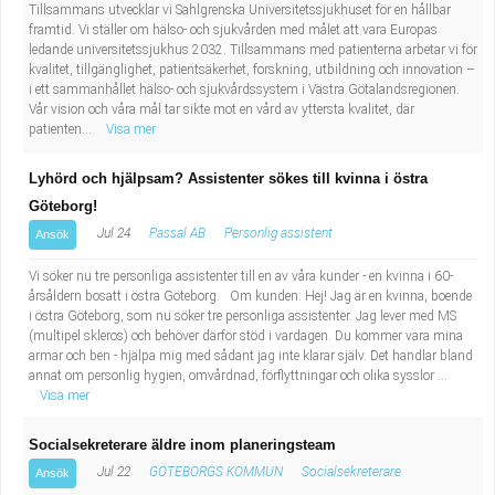
Tillsammans utvecklar vi Sahlgrenska Universitetssjukhuset för en hållbar
framtid. Vi ställer om hälso- och sjukvården med målet att vara Europas
ledande universitetssjukhus 2032. Tillsammans med patienterna arbetar vi för
kvalitet, tillgänglighet, patientsäkerhet, forskning, utbildning och innovation –
i ett sammanhållet hälso- och sjukvårdssystem i Västra Götalandsregionen.
Vår vision och våra mål tar sikte mot en vård av yttersta kvalitet, där
patienten...
Visa mer
Lyhörd och hjälpsam? Assistenter sökes till kvinna i östra
Göteborg!
Jul 24
Passal AB
Personlig assistent
Ansök
Vi söker nu tre personliga assistenter till en av våra kunder - en kvinna i 60-
årsåldern bosatt i östra Göteborg. Om kunden: Hej! Jag är en kvinna, boende
i östra Göteborg, som nu söker tre personliga assistenter. Jag lever med MS
(multipel skleros) och behöver därför stöd i vardagen. Du kommer vara mina
armar och ben - hjälpa mig med sådant jag inte klarar själv. Det handlar bland
annat om personlig hygien, omvårdnad, förflyttningar och olika sysslor ...
Visa mer
Socialsekreterare äldre inom planeringsteam
Jul 22
GÖTEBORGS KOMMUN
Socialsekreterare
Ansök