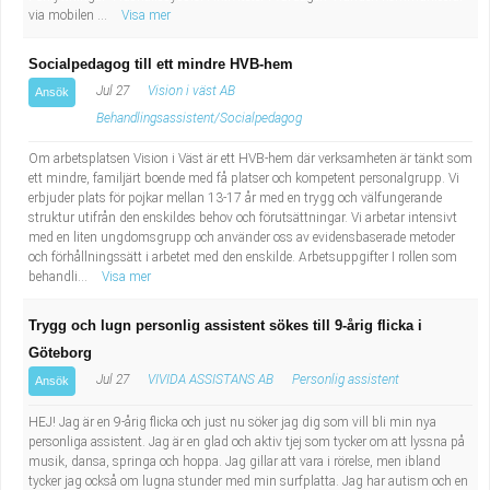
via mobilen ...
Visa mer
Socialpedagog till ett mindre HVB-hem
Jul 27
Vision i väst AB
Ansök
Behandlingsassistent/Socialpedagog
Om arbetsplatsen Vision i Väst är ett HVB-hem där verksamheten är tänkt som
ett mindre, familjärt boende med få platser och kompetent personalgrupp. Vi
erbjuder plats för pojkar mellan 13-17 år med en trygg och välfungerande
struktur utifrån den enskildes behov och förutsättningar. Vi arbetar intensivt
med en liten ungdomsgrupp och använder oss av evidensbaserade metoder
och förhållningssätt i arbetet med den enskilde. Arbetsuppgifter I rollen som
behandli...
Visa mer
Trygg och lugn personlig assistent sökes till 9-årig flicka i
Göteborg
Jul 27
VIVIDA ASSISTANS AB
Personlig assistent
Ansök
HEJ! Jag är en 9-årig flicka och just nu söker jag dig som vill bli min nya
personliga assistent. Jag är en glad och aktiv tjej som tycker om att lyssna på
musik, dansa, springa och hoppa. Jag gillar att vara i rörelse, men ibland
tycker jag också om lugna stunder med min surfplatta. Jag har autism och en