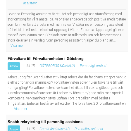
assistent
Levanda Personlig Assistans är ett litet och personligt assistansföretag med
stor omsorg för våra anställda. Vi önskar engagerade och positiva medarbetare
som brinner för att arbeta med människor. Vi söker nu en personlig assistent
på heltid till ett redan etablerat uppdrag i Västra Frölunda. Uppdraget gäller en
medelålders kvinna med CP-skada som är rullstolsburen och behöver stöd i
stora delar av sin vardag. Som personlig assistent hjälper du bland an...
Visa mer
Förvaltare till Förvaltarenheten i Göteborg
Jul 15
GÖTEBORGS KOMMUN
Personligt ombud
Ansök
Arbetsuppgifter Letar du efter ett viktigt arbete där du får chans att göra verklig
skillnad för andra människor? Förvaltarenheten söker nu en förvaltare till vårt
härliga gäng! Förvaltarenhetens verksamhet riktas till vuxna göteborgare och
kranskommunsinvånare som är i behov av förvaltare/gode män med speciell
kompetens. Verksamheten styrs utifrån Föräldrabalken med beslut i
Tingsrätten. Enheten består av enhetschef, 1:e förvaltare, 20 förvaltare samt en
...
Visa mer
Snabb rekrytering till personlig assistans
Jul 15
Carelli Assistans AB
Personlig assistent
Ansök