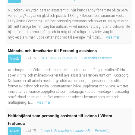
Nu söker vi en ytterligare en assistent till vår kund i Utby för arbete på ca 50%.
Vem är jag? Jag är en glad och positiv 18-årig kille som bor varannan vecka i
Utby (östra Göteborg). Jag har personlig assistans och söker nu en ny stjärna
till mitt härliga team! Jag har autism, vilket innebär att jag ibland behöver lite
hjälp för att komma i gång och ta mig ut på roliga aktiviteter. Jag klarar
mycket själv, men uppskattar stöd vid till exempel måltider...
Visa mer
Månads- och timvikarier till Personlig assistens
Jul 16
GÖTEBORGS KOMMUN
Personlig assistent
Ansök
Arbetsuppgifter Söker du ett meningsfullt jobb där du får göra skillnad? Nu
söker vi tim- och månadsvikarier till nya assistansärenden runt om i Göteborg.
Du kommer att arbeta med att ge stöd och omsorg till personer med olika
former av behov och unika livssituationer, både ungdomar och vuxna. Arbetet
innefattar varierande uppgifter så som pedagogiskt stöd i vardagen, personlig
omvårdnad samt vanligt förekommande arbete i hemmet som tvätt och
matlagning. E...
Visa mer
Heltidstjänst som personlig assistent till kvinna i Västra
Frölunda
Jul 15
Levanda Personlig Assistans AB
Personlig
Ansök