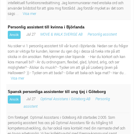
intellektuell funktionsnedsättning. Jag kommunicerar med enstaka ord och
använder bildstöd för att göra mig förstådd. Jag förstår mycket av det som
sägs ...
Visa mer
Personlig assistent till kvinna i Björlanda
Jul 27
MOVE & WALK SVERIGE AB
Personlig assistent
Ansök
Nu söker vi 1 personlig assistent till vår kund i Björlanda. Nedan ser du frågor
som är viktiga för kunden, känner du igen dig i dessa så tveka inte på att
skicka in din ansökan. Rekryteringen sker löpande. - Har du körkort och kan
köra manuell bil? - Är du ordningsam, flexibel, glad, lyhörd, ärlig, och ser
möjligheter? - Älskar du musik? - Tycker om att gå på Liseberg (även på
Halloween? :)) - Tycker om att bada? - Gillar att baka och laga mat? - Har du...
Visa mer
Spansk personliga assistenter till ung tjej i Göteborg
Jul 27
Optimal Assistans i Göteborg AB
Personlig
Ansök
assistent
Om företaget: Optimal Assistans i Göteborg AB startades 2005. Som
personlig assistent hos oss på Optimal Assistans får du tillgång till
kompetensutveckling, du har också nära kontakt med din närmaste chef och
en trygg arbetsmiljö. Vi har kollektivavtal med Fremia-kommunal samt