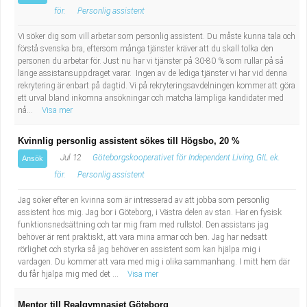
för.
Personlig assistent
Vi söker dig som vill arbetar som personlig assistent. Du måste kunna tala och
förstå svenska bra, eftersom många tjänster kräver att du skall tolka den
personen du arbetar för. Just nu har vi tjänster på 30-80 % som rullar på så
länge assistansuppdraget varar. Ingen av de lediga tjänster vi har vid denna
rekrytering är enbart på dagtid. Vi på rekryteringsavdelningen kommer att göra
ett urval bland inkomna ansökningar och matcha lämpliga kandidater med
nå...
Visa mer
Kvinnlig personlig assistent sökes till Högsbo, 20 %
Jul 12
Göteborgskooperativet för Independent Living, GIL ek.
Ansök
för.
Personlig assistent
Jag söker efter en kvinna som är intresserad av att jobba som personlig
assistent hos mig. Jag bor i Göteborg, i Västra delen av stan. Har en fysisk
funktionsnedsättning och tar mig fram med rullstol. Den assistans jag
behöver är rent praktiskt, att vara mina armar och ben. Jag har nedsatt
rörlighet och styrka så jag behöver en assistent som kan hjälpa mig i
vardagen. Du kommer att vara med mig i olika sammanhang. I mitt hem där
du får hjälpa mig med det ...
Visa mer
Mentor till Realgymnasiet Göteborg