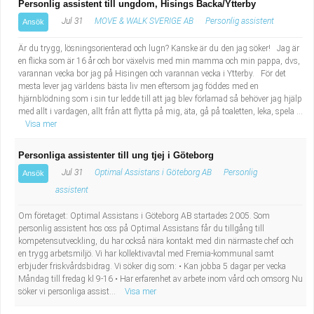
Personlig assistent till ungdom, Hisings Backa/Ytterby
Jul 31
MOVE & WALK SVERIGE AB
Personlig assistent
Ansök
Är du trygg, lösningsorienterad och lugn? Kanske är du den jag söker! Jag är
en flicka som är 16 år och bor växelvis med min mamma och min pappa, dvs,
varannan vecka bor jag på Hisingen och varannan vecka i Ytterby. För det
mesta lever jag världens bästa liv men eftersom jag föddes med en
hjärnblödning som i sin tur ledde till att jag blev förlamad så behöver jag hjälp
med allt i vardagen, allt från att flytta på mig, äta, gå på toaletten, leka, spela ...
Visa mer
Personliga assistenter till ung tjej i Göteborg
Jul 31
Optimal Assistans i Göteborg AB
Personlig
Ansök
assistent
Om företaget: Optimal Assistans i Göteborg AB startades 2005. Som
personlig assistent hos oss på Optimal Assistans får du tillgång till
kompetensutveckling, du har också nära kontakt med din närmaste chef och
en trygg arbetsmiljö. Vi har kollektivavtal med Fremia-kommunal samt
erbjuder friskvårdsbidrag. Vi söker dig som: • Kan jobba 5 dagar per vecka
Måndag till fredag kl 9-16 • Har erfarenhet av arbete inom vård och omsorg Nu
söker vi personliga assist...
Visa mer