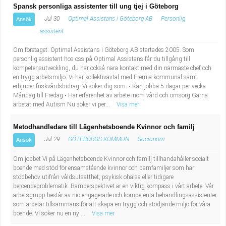
Spansk personliga assistenter till ung tjej i Göteborg
Jul 30
Optimal Assistans i Göteborg AB
Personlig
Ansök
assistent
Om företaget: Optimal Assistans i Göteborg AB startades 2005. Som
personlig assistent hos oss på Optimal Assistans får du tillgång till
kompetensutveckling, du har också nära kontakt med din närmaste chef och
en trygg arbetsmiljö. Vi har kollektivavtal med Fremia-kommunal samt
erbjuder friskvårdsbidrag. Vi söker dig som: • Kan jobba 5 dagar per vecka
Måndag till Fredag • Har erfarenhet av arbete inom vård och omsorg Gärna
arbetat med Autism Nu söker vi per...
Visa mer
Metodhandledare till Lägenhetsboende Kvinnor och familj
Jul 29
GÖTEBORGS KOMMUN
Socionom
Ansök
Om jobbet Vi på Lägenhetsboende Kvinnor och familj tillhandahåller socialt
boende med stöd för ensamstående kvinnor och barnfamiljer som har
stödbehov utifrån våldsutsatthet, psykisk ohälsa eller tidigare
beroendeproblematik. Barnperspektivet är en viktig kompass i vårt arbete. Vår
arbetsgrupp består av nio engagerade och kompetenta behandlingsassistenter
som arbetar tillsammans för att skapa en trygg och stödjande miljö för våra
boende. Vi söker nu en ny ...
Visa mer