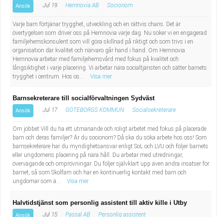
Jul 19
Hemnovia AB
Socionom
Ansök
Varje barn förtjänar trygghet, utveckling och en rättvis chans. Det är
övertygelsen som driver oss på Hemnovia varje dag. Nu söker vi en engagerad
familjehemskonsulent som vill göra skillnad på riktigt och som trivs i en
organisation där kvalitet och närvaro går hand i hand. Om Hemnovia
Hemnovia arbetar med familjehemsvård med fokus på kvalitet och
långsiktighet i varje placering. Vi arbetar nära socialtjänsten och sätter barnets
trygghet i centrum. Hos os...
Visa mer
Barnsekreterare till socialförvaltningen Sydväst
Jul 17
GÖTEBORGS KOMMUN
Socialsekreterare
Ansök
Om jobbet Vill du ha ett utmanande och roligt arbetet med fokus på placerade
barn och deras familjer? Är du socionom? Då ska du söka arbete hos oss! Som
barnsekreterare har du myndighetsansvar enligt SoL och LVU och följer barnets
eller ungdomens placering på nära håll. Du arbetar med utredningar,
övervägande och omprövningar. Du följer självklart upp även andra insatser för
barnet, så som Skolfam och har en kontinuerlig kontakt med barn och
ungdomar som ä...
Visa mer
Halvtidstjänst som personlig assistent till aktiv kille i Utby
Jul 15
Passal AB
Personlig assistent
Ansök