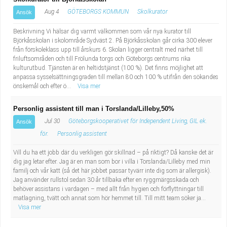
Aug 4
GÖTEBORGS KOMMUN
Skolkurator
Ansök
Beskrivning Vi hälsar dig varmt välkommen som vår nya kurator till
Björkåsskolan i skolområde Sydväst 2. På Björkåsskolan går cirka 300 elever
från förskoleklass upp till årskurs 6. Skolan ligger centralt med närhet till
friluftsområden och till Frölunda torgs och Göteborgs centrums rika
kulturutbud. Tjänsten är en heltidstjänst (100 %). Det finns möjlighet att
anpassa sysselsättningsgraden till mellan 80 och 100 % utifrån den sökandes
önskemål och efter ö...
Visa mer
Personlig assistent till man i Torslanda/Lilleby,50%
Jul 30
Göteborgskooperativet för Independent Living, GIL ek.
Ansök
för.
Personlig assistent
Vill du ha ett jobb där du verkligen gör skillnad – på riktigt? Då kanske det är
dig jag letar efter. Jag är en man som bor i villa i Torslanda/Lilleby med min
familj och vår katt (så det här jobbet passar tyvärr inte dig som är allergisk).
Jag använder rullstol sedan 30 år tillbaka efter en ryggmärgsskada och
behöver assistans i vardagen – med allt från hygien och förflyttningar till
matlagning, tvätt och annat som hör hemmet till. Till mitt team söker ja...
Visa mer