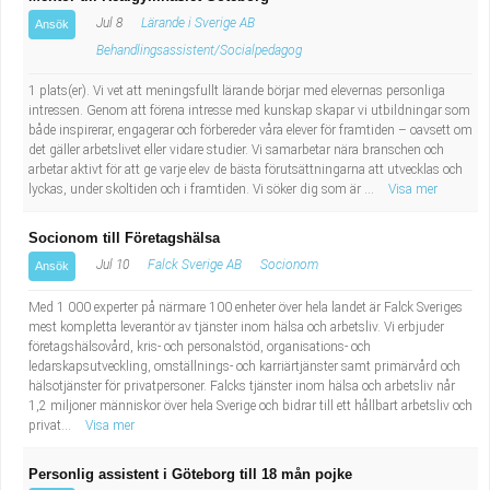
Jul 8
Lärande i Sverige AB
Ansök
Behandlingsassistent/Socialpedagog
1 plats(er). Vi vet att meningsfullt lärande börjar med elevernas personliga
intressen. Genom att förena intresse med kunskap skapar vi utbildningar som
både inspirerar, engagerar och förbereder våra elever för framtiden – oavsett om
det gäller arbetslivet eller vidare studier. Vi samarbetar nära branschen och
arbetar aktivt för att ge varje elev de bästa förutsättningarna att utvecklas och
lyckas, under skoltiden och i framtiden. Vi söker dig som är ...
Visa mer
Socionom till Företagshälsa
Jul 10
Falck Sverige AB
Socionom
Ansök
Med 1 000 experter på närmare 100 enheter över hela landet är Falck Sveriges
mest kompletta leverantör av tjänster inom hälsa och arbetsliv. Vi erbjuder
företagshälsovård, kris- och personalstöd, organisations- och
ledarskapsutveckling, omställnings- och karriärtjänster samt primärvård och
hälsotjänster för privatpersoner. Falcks tjänster inom hälsa och arbetsliv når
1,2 miljoner människor över hela Sverige och bidrar till ett hållbart arbetsliv och
privat...
Visa mer
Personlig assistent i Göteborg till 18 mån pojke