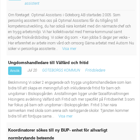
assistent
Om företaget: Optimal Assistans i Göteborg AB startades 2005. Som
personlig assistent hos oss på Optimal Assistans får du tillgång till
kompetensutveckling, du har också nära kontakt med din närmaste chef och
en trygg arbetsmiljö. Vi har kollektivavtal med Fremia-kommunal samt
erbjuder friskvårdsbidrag. Vi söker dig som: • Kan jobba 5 dagar per vecka •
Har erfarenhet av arbete inom vård och omsorg Gärna arbetat med Autism Nu
söker vi personliga assistente...
Visa mer
Ungdomshandledare till Välfärd och fritid
Jul 20
GÖTEBORGS KOMMUN
Fritidsledare
Ansök
Beskrivning Vi söker 2 engagerade och trygga ungdomshandledare som kan
bidra till att skapa en meningsfull och inkluderande fritid för barn och
ungdomar i Biskopsgården. Anställningen ligger under Socialförvaltningen
Hisingens avdelning Välfärd och Fritid och mer specifikt på Fritidsenhet 3 som
har fokus på barn och ungdomar i Biskopsgården. Fritid 3 har nära
samverkan med skola som arena och närliggande skolor. Tjänsten kommer
bidra till att fördjupa sama...
Visa mer
Koordinatorer sökes till ny BUP- enhet för allvarligt
normbrytande beteende