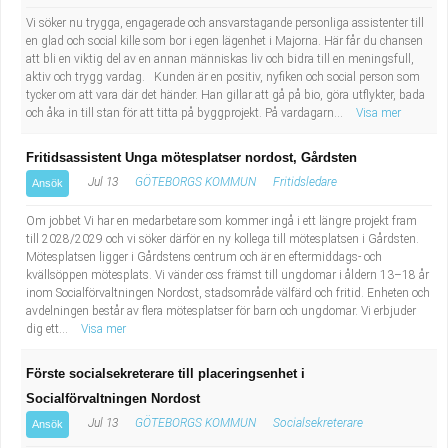
Vi söker nu trygga, engagerade och ansvarstagande personliga assistenter till
en glad och social kille som bor i egen lägenhet i Majorna. Här får du chansen
att bli en viktig del av en annan människas liv och bidra till en meningsfull,
aktiv och trygg vardag. Kunden är en positiv, nyfiken och social person som
tycker om att vara där det händer. Han gillar att gå på bio, göra utflykter, bada
och åka in till stan för att titta på byggprojekt. På vardagarn...
Visa mer
Fritidsassistent Unga mötesplatser nordost, Gårdsten
Jul 13
GÖTEBORGS KOMMUN
Fritidsledare
Ansök
Om jobbet Vi har en medarbetare som kommer ingå i ett längre projekt fram
till 2028/2029 och vi söker därför en ny kollega till mötesplatsen i Gårdsten.
Mötesplatsen ligger i Gårdstens centrum och är en eftermiddags- och
kvällsöppen mötesplats. Vi vänder oss främst till ungdomar i åldern 13–18 år
inom Socialförvaltningen Nordost, stadsområde välfärd och fritid. Enheten och
avdelningen består av flera mötesplatser för barn och ungdomar. Vi erbjuder
dig ett...
Visa mer
Förste socialsekreterare till placeringsenhet i
Socialförvaltningen Nordost
Jul 13
GÖTEBORGS KOMMUN
Socialsekreterare
Ansök