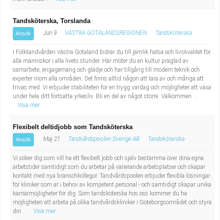
Tandsköterska, Torslanda
Jun 9
VÄSTRA GÖTALANDSREGIONEN
Tandsköterska
Ansök
I Folktandvården Västra Götaland bidrar du till jämlik hälsa och livskvalitet för
alla människor i alla livets stunder. Här möter du en kultur präglad av
samarbete, engagemang och glädje och har tillgång till modern teknik och
experter inom alla områden. Det finns alltid någon att lära av och många att
trivas med. Vi erbjuder stabiliteten för en trygg vardag och möjligheter att växa
under hela ditt fortsatta yrkesliv. Bli en del av något större. Välkommen ...
Visa mer
Flexibelt deltidjobb som Tandsköterska
Maj 21
Tandvårdspoolen Sverige AB
Tandsköterska
Ansök
Vi söker dig som vill ha ett flexibelt jobb och själv bestämma över dina egna
arbetstider samtidigt som du arbetar på varierande arbetsplatser och skapar
kontakt med nya branschkollegor. Tandvårdspoolen erbjuder flexibla lösningar
för kliniker som är i behov av kompetent personal - och samtidigt skapar unika
karriärmöjligheter för dig. Som tandsköterska hos oss kommer du ha
möjligheten att arbeta på olika tandvårdskliniker i Göteborgsområdet och styra
din ...
Visa mer