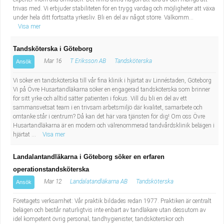
trivas med. Vi erbjuder stabiliteten för en trygg vardag och möjligheter att växa
under hela ditt fortsatta yrkesliv. Bli en del av något större. Välkomm...
Visa mer
Tandsköterska i Göteborg
Mar 16
T Eriksson AB
Tandsköterska
Ansök
Vi söker en tandsköterska till vår fina klinik i hjärtat av Linnéstaden, Göteborg
Vi på Övre Husartandläkarna söker en engagerad tandsköterska som brinner
för sitt yrke och alltid sätter patienten i fokus. Vill du bli en del av ett
sammansvetsat team i en trivsam arbetsmiljö där kvalitet, samarbete och
omtanke står i centrum? Då kan det här vara tjänsten för dig! Om oss Övre
Husartandläkarna är en modern och välrenommerad tandvårdsklinik belägen i
hjärtat ...
Visa mer
Landalantandläkarna i Göteborg söker en erfaren
operationstandsköterska
Mar 12
Landalatandläkarna AB
Tandsköterska
Ansök
Företagets verksamhet: Vår praktik bildades redan 1977. Praktiken är centralt
belägen och består naturligtvis inte enbart av tandläkare utan dessutom av
idel kompetent övrig personal; tandhygienister, tandsköterskor och