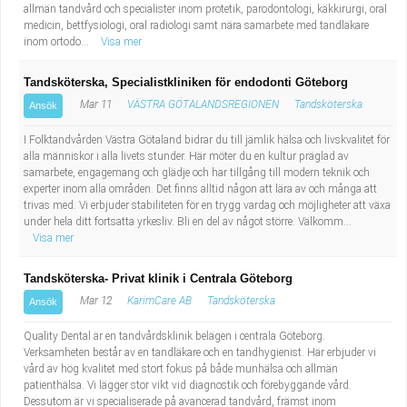
allmän tandvård och specialister inom protetik, parodontologi, käkkirurgi, oral
medicin, bettfysiologi, oral radiologi samt nära samarbete med tandläkare
inom ortodo...
Visa mer
Tandsköterska, Specialistkliniken för endodonti Göteborg
Mar 11
VÄSTRA GÖTALANDSREGIONEN
Tandsköterska
Ansök
I Folktandvården Västra Götaland bidrar du till jämlik hälsa och livskvalitet för
alla människor i alla livets stunder. Här möter du en kultur präglad av
samarbete, engagemang och glädje och har tillgång till modern teknik och
experter inom alla områden. Det finns alltid någon att lära av och många att
trivas med. Vi erbjuder stabiliteten för en trygg vardag och möjligheter att växa
under hela ditt fortsatta yrkesliv. Bli en del av något större. Välkomm...
Visa mer
Tandsköterska- Privat klinik i Centrala Göteborg
Mar 12
KarimCare AB
Tandsköterska
Ansök
Quality Dental är en tandvårdsklinik belägen i centrala Göteborg.
Verksamheten består av en tandläkare och en tandhygienist. Här erbjuder vi
vård av hög kvalitet med stort fokus på både munhälsa och allmän
patienthälsa. Vi lägger stor vikt vid diagnostik och förebyggande vård.
Dessutom är vi specialiserade på avancerad tandvård, främst inom