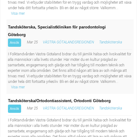
trivas med. Vi erbjuder stabiliteten för en trygg vardag och möjligheter att växa
under hela ditt fortsatta yrkesliv. Bli en del av något större. Välkomm...
Visa mer
Tandsköterska, Specialistkliniken för parodontologi
Göteborg
Mar 25
VÄSTRA GÖTALANDSREGIONEN
Tandsköterska
Ansök
I Folktandvården Västra Götaland bidrar du till jämlik hälsa och livskvalitet för
alla människor i alla livets stunder. Här möter du en kultur präglad av
samarbete, engagemang och glädje och har tillgång till modern teknik och
experter inom alla områden. Det finns alltid någon att lära av och många att
trivas med. Vi erbjuder stabiliteten för en trygg vardag och möjligheter att växa
under hela ditt fortsatta yrkesliv. Bli en del av något större. Välkomm...
Visa mer
Tandsköterska/Ortodontiassistent, Ortodonti Göteborg
Mar 25
VÄSTRA GÖTALANDSREGIONEN
Tandsköterska
Ansök
I Folktandvården Västra Götaland bidrar du till jämlik hälsa och livskvalitet för
alla människor i alla livets stunder. Här möter du en kultur präglad av
samarbete, engagemang och glädje och har tillgång till modern teknik och
experter inom alla områden. Det finns alltid någon att lära av och många att