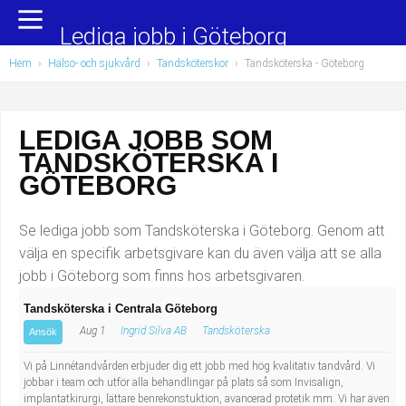
Yrkesområden
Populära jobb
Lediga jobb i Göteborg
Hem
›
Hälso- och sjukvård
›
Tandsköterskor
›
Tandsköterska
- Göteborg
Administration, ekonomi, juridik
Undersköterska, hemtjänst och äldreboende
Bygg och anläggning
Städare/Lokalvårdare
LEDIGA JOBB SOM
TANDSKÖTERSKA I
Chefer och verksamhetsledare
Barnskötare
GÖTEBORG
Data/IT
Lärare i förskola/Förskollärare
Se lediga jobb som Tandsköterska i Göteborg. Genom att
Försäljning, inköp, marknadsföring
Lagerarbetare
välja en specifik arbetsgivare kan du även välja att se alla
jobb i Göteborg som finns hos arbetsgivaren.
Hantverksyrken
Bussförare/Busschaufför
Tandsköterska i Centrala Göteborg
Aug 1
Ingrid Silva AB
Tandsköterska
Hotell, restaurang, storhushåll
Elevassistent
Ansök
Vi på Linnétandvården erbjuder dig ett jobb med hög kvalitativ tandvård. Vi
Hälso- och sjukvård
Personlig assistent
jobbar i team och utför alla behandlingar på plats så som Invisalign,
implantatkirurgi, lättare benrekonstuktion, avancerad protetik mm. Vi har även