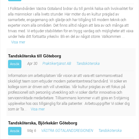
I Folktandvården Västra Götaland bidrar du till jämlik hälsa och livskvalitet för
alla människor i alla livets stunder. Här möter du en kultur präglad av
samarbete, engagemang och glädje och har tillgång till modern teknik och
experter inom alla områden. Det finns alltid någon att lära av och många att
trivas med. Vi erbjuder stabiliteten för en trygg vardag och möjligheter att växa
under hela ditt fortsatta yrkesliv. Bli en del av något större. Välkommen ...
Visa mer
Tandsköterska till Göteborg
Apr 30
Praktikertjänst AB
Tandsköterska
Ansök
Information om arbetsplatsen Vår vision är att vara ett sammansvetsad
skickligt team som erbjuder modern patientcentrerad tandvård. Vi söker en
kollega som är driven och vill utvecklas. Vår kultur präglas av ett fokus på
professionell och personlig utveckling och vi söker därför innovativa och
serviceinriktade medarbetare. Tillsammans kommer vi att göra en 5-stjärnig
upplevelse hos oss tillgänglig för alla patienter. Arbetsuppgifter Vi söker dig
som är Ta...
Visa mer
Tandsköterska, Björkekärr Göteborg
Maj 6
VÄSTRA GÖTALANDSREGIONEN
Tandsköterska
Ansök