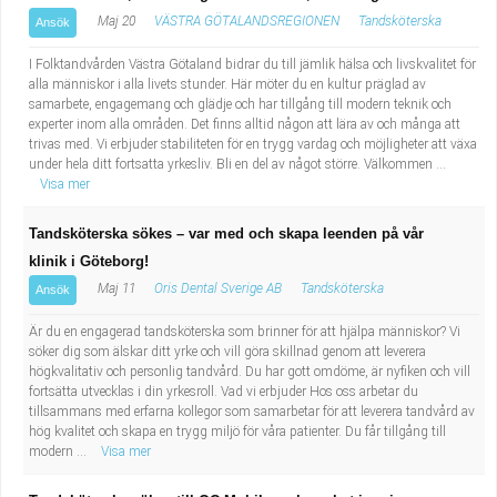
Maj 20
VÄSTRA GÖTALANDSREGIONEN
Tandsköterska
Ansök
I Folktandvården Västra Götaland bidrar du till jämlik hälsa och livskvalitet för
alla människor i alla livets stunder. Här möter du en kultur präglad av
samarbete, engagemang och glädje och har tillgång till modern teknik och
experter inom alla områden. Det finns alltid någon att lära av och många att
trivas med. Vi erbjuder stabiliteten för en trygg vardag och möjligheter att växa
under hela ditt fortsatta yrkesliv. Bli en del av något större. Välkommen ...
Visa mer
Tandsköterska sökes – var med och skapa leenden på vår
klinik i Göteborg!
Maj 11
Oris Dental Sverige AB
Tandsköterska
Ansök
Är du en engagerad tandsköterska som brinner för att hjälpa människor? Vi
söker dig som älskar ditt yrke och vill göra skillnad genom att leverera
högkvalitativ och personlig tandvård. Du har gott omdöme, är nyfiken och vill
fortsätta utvecklas i din yrkesroll. Vad vi erbjuder Hos oss arbetar du
tillsammans med erfarna kollegor som samarbetar för att leverera tandvård av
hög kvalitet och skapa en trygg miljö för våra patienter. Du får tillgång till
modern ...
Visa mer