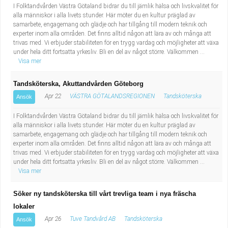
I Folktandvården Västra Götaland bidrar du till jämlik hälsa och livskvalitet för
alla människor i alla livets stunder. Här möter du en kultur präglad av
samarbete, engagemang och glädje och har tillgång till modern teknik och
experter inom alla områden. Det finns alltid någon att lära av och många att
trivas med. Vi erbjuder stabiliteten för en trygg vardag och möjligheter att växa
under hela ditt fortsatta yrkesliv. Bli en del av något större. Välkommen ...
Visa mer
Tandsköterska, Akuttandvården Göteborg
Apr 22
VÄSTRA GÖTALANDSREGIONEN
Tandsköterska
Ansök
I Folktandvården Västra Götaland bidrar du till jämlik hälsa och livskvalitet för
alla människor i alla livets stunder. Här möter du en kultur präglad av
samarbete, engagemang och glädje och har tillgång till modern teknik och
experter inom alla områden. Det finns alltid någon att lära av och många att
trivas med. Vi erbjuder stabiliteten för en trygg vardag och möjligheter att växa
under hela ditt fortsatta yrkesliv. Bli en del av något större. Välkommen ...
Visa mer
Söker ny tandsköterska till vårt trevliga team i nya fräscha
lokaler
Apr 26
Tuve Tandvård AB
Tandsköterska
Ansök