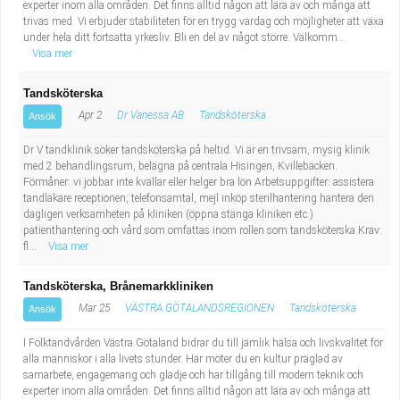
experter inom alla områden. Det finns alltid någon att lära av och många att
trivas med. Vi erbjuder stabiliteten för en trygg vardag och möjligheter att växa
under hela ditt fortsatta yrkesliv. Bli en del av något större. Välkomm...
Visa mer
Tandsköterska
Apr 2
Dr Vanessa AB
Tandsköterska
Ansök
Dr V tandklinik söker tandsköterska på heltid. Vi är en trivsam, mysig klinik
med 2 behandlingsrum, belägna på centrala Hisingen, Kvillebäcken.
Förmåner: vi jobbar inte kvällar eller helger bra lön Arbetsuppgifter: assistera
tandläkare receptionen, telefonsamtal, mejl inköp sterilhantering hantera den
dagligen verksamheten på kliniken (öppna stänga kliniken etc.)
patienthantering och vård som omfattas inom rollen som tandsköterska Krav:
fl...
Visa mer
Tandsköterska, Brånemarkkliniken
Mar 25
VÄSTRA GÖTALANDSREGIONEN
Tandsköterska
Ansök
I Folktandvården Västra Götaland bidrar du till jämlik hälsa och livskvalitet för
alla människor i alla livets stunder. Här möter du en kultur präglad av
samarbete, engagemang och glädje och har tillgång till modern teknik och
experter inom alla områden. Det finns alltid någon att lära av och många att