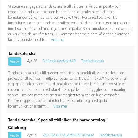
Vi söker en engagerad tandsköterska till vårt team! Är du en positiv och
noggrann tandsköterska som brinner för god tandvård och ett gott
bemötande? Då kan du vara den vi söker! Vi är två tandsköterskor, tre
tandläkare, receptionist och en tandhygienist på denna klinik som är modernt
inrett och har flera behandlingsrum Om jobbet Som tandsköterska hos oss blir
du en viktig del av vårt team. Du kommer att arbeta nära våra tandläkare och
tandhygienister med b...
Visa mer
Tandsköterska
Apr 28
Frölunda tandvård AB
Tandsköterska
Ansök
Tandsköterska sökes till modern och trivsam tandklinik Vill du arbeta i en
professionell och varm miljö där patienten alltid står i fokus? Nu söker vi en
engagerad och serviceinriktad tandsköterska till vår klinik. Om oss Vi är en
modern tandklinik med ett starkt fokus på kvalitet, trygghet och personlig
service. Hos oss möts patienter av ett glatt team och en lugn atmosfär.
Kliniken ligger endast 5 minuter från Frölunda Torg med goda
kommunikationer samt ...
Visa mer
Tandsköterska, Specialistkliniken för parodontologi
Göteborg
Apr 22
VÄSTRA GÖTALANDSREGIONEN
Tandsköterska
Ansök