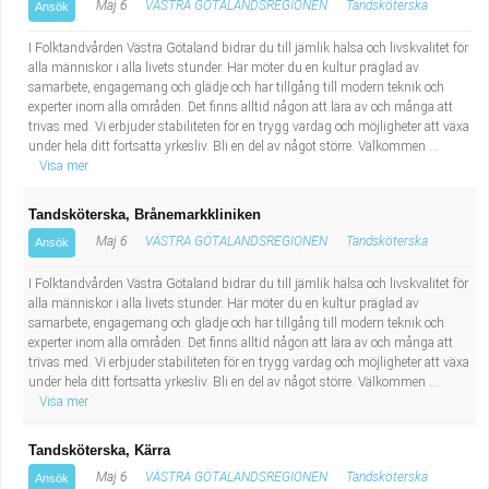
Maj 6
VÄSTRA GÖTALANDSREGIONEN
Tandsköterska
Ansök
I Folktandvården Västra Götaland bidrar du till jämlik hälsa och livskvalitet för
alla människor i alla livets stunder. Här möter du en kultur präglad av
samarbete, engagemang och glädje och har tillgång till modern teknik och
experter inom alla områden. Det finns alltid någon att lära av och många att
trivas med. Vi erbjuder stabiliteten för en trygg vardag och möjligheter att växa
under hela ditt fortsatta yrkesliv. Bli en del av något större. Välkommen ...
Visa mer
Tandsköterska, Brånemarkkliniken
Maj 6
VÄSTRA GÖTALANDSREGIONEN
Tandsköterska
Ansök
I Folktandvården Västra Götaland bidrar du till jämlik hälsa och livskvalitet för
alla människor i alla livets stunder. Här möter du en kultur präglad av
samarbete, engagemang och glädje och har tillgång till modern teknik och
experter inom alla områden. Det finns alltid någon att lära av och många att
trivas med. Vi erbjuder stabiliteten för en trygg vardag och möjligheter att växa
under hela ditt fortsatta yrkesliv. Bli en del av något större. Välkommen ...
Visa mer
Tandsköterska, Kärra
Maj 6
VÄSTRA GÖTALANDSREGIONEN
Tandsköterska
Ansök