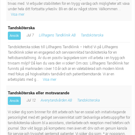
Fastighetsskötare
Socialt arbete
trivas med. Vi erbjuder stabiliteten för en trygg vardag och möjligheter att växa
under hela ditt fortsatta yrkesliv. Bli en del av något större. Välkommen ...
Visa mer
Informatör/Kommunikatör
Säkerhetsarbete
Tandsköterska
Brevbärare
Tekniskt arbete
Jul 7
Lillhagens Tandklinik AB
Tandsköterska
Ansök
Sjuksköterska, grundutbildad
Tandsköterska sökes till Lillhagens Tandklinik – Heltid Vi på Lillhagens
Transport
Tandklinik söker en engagerad och serviceinriktad tandsköterska för en
heltidsanställning. Är du en positiv lagspelare som vill arbeta i en trygg och
Kock, storhushåll
trivsam miljö? Då kan du vara den vi söker! Om oss: Lillhagens Tandklinik har
funnits på marknaden i över 10 år och är en väletablerad och modern klinik
med fokus på högkvalitativ tandvård och patientbemötande. Vi är en
Undersköterska, vård- o specialavd. o mottagning
arbetsplats med g...
Visa mer
Bibliotekarie
Tandsköterska eller motsvarande
Jul 12
Avenytandvården AB
Tandsköterska
Ansök
Administrativ assistent
Vi söker dig som brinner för ditt arbete och har en social och initiativtagande
personlighet med ett gediget serviceinriktat sätt! Sedvanliga arbetsuppgifter för
Lärare i gymnasiet
tandsköterska såsom bl.a assistans, sterilarbete och reception med telefoni och
journal. Stor vikt läggs på kompetens men även ett driv och en genuin känsla
för service och trygghet gentemot patienter. Vi söker dig som: * är noggrann,