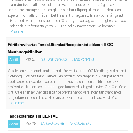
alla människor i alla livets stunder. Här möter du en kultur präglad av
samarbete, engagemang och glädje och har tillgång till modern teknik och
experter inom alla områden. Det finns alltid någon att lära av och många att
trivas med. Vi erbjuder stabiliteten för en trygg vardag och möjligheter att växa
under hela ditt fortsatta yrkesliv. Bli en del av något större. Välkommen ...
Visa mer
Föräldravikariat Tandsköterska/Receptionist sökes till OC
Masthuggskliniken
Apr 21
H.F. Oral Care AB
Tandsköterska
Ansök
Vi söker en engagerad tandsköterska/receptionist till OC Masthuggskliniken i
Göteborg. Hos oss får du arbeta i en modern och trygg klinik där patientens
upplevelse och kvalitet i vården står i fokus. Ta chansen att bli en del av vårt
professionella team och bidra till god tandvård och god service. Om Oral Care
Oral Care är en av Sveriges ledande privata vårdgivare inom tandvård med
lång erfarenhet och ett starkt fokus på kvalitet och patientnära vård. Vi ä...
Visa mer
Tandsköterska Till DENTALI
Apr 16
3A Tandvård AB
Tandsköterska
Ansök