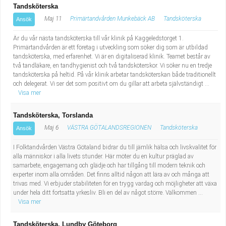
Tandsköterska
Maj 11
Primärtandvården Munkebäck AB
Tandsköterska
Ansök
Är du vår nästa tandsköterska till vår klinik på Kaggeledstorget 1.
Primärtandvården är ett företag i utveckling som söker dig som är utbildad
tandsköterska, med erfarenhet. Vi är en digitaliserad klinik. Teamet består av
två tandläkare, en tandhygienist och två tandsköterskor. Vi söker nu en tredje
tandsköterska på heltid. På vår klinik arbetar tandsköterskan både traditionellt
och delegerat. Vi ser det som positivt om du gillar att arbeta självständigt ...
Visa mer
Tandsköterska, Torslanda
Maj 6
VÄSTRA GÖTALANDSREGIONEN
Tandsköterska
Ansök
I Folktandvården Västra Götaland bidrar du till jämlik hälsa och livskvalitet för
alla människor i alla livets stunder. Här möter du en kultur präglad av
samarbete, engagemang och glädje och har tillgång till modern teknik och
experter inom alla områden. Det finns alltid någon att lära av och många att
trivas med. Vi erbjuder stabiliteten för en trygg vardag och möjligheter att växa
under hela ditt fortsatta yrkesliv. Bli en del av något större. Välkommen ...
Visa mer
Tandsköterska, Lundby Göteborg