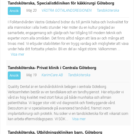
Tandsköterska, Specialistkliniken för käkkirurgi Göteborg
Maj 20
VÄSTRA GÖTALANDSREGIONEN
Tandsköterska
Ansök
I Folktandvården Västra Götaland bidrar du till jämlik hälsa och livskvalitet för
alla människor i alla livets stunder. Här möter du en kultur präglad av
samarbete, engagemang och glädje och har tillgång till modern teknik och
experter inom alla områden. Det finns alltid någon att lära av och många att
trivas med. Vi erbjuder stabiliteten för en trygg vardag och möjligheter att växa
under hela ditt fortsatta yrkesliv. Bli en del av något större. Välkommen ...
Visa mer
Tandsköterska- Privat klinik i Centrala Göteborg
Maj 19
KarimCare AB
Tandsköterska
Ansök
Quality Dental är en tandvårdsklinik belägen i centrala Göteborg.
Verksamheten består av en tandläkare och en tandhygienist. Här erbjuder vi
vård av hög kvalitet med stort fokus på både munhälsa och allmän
patienthälsa. Vi lägger stor vikt vid diagnostik och förebyggande vård.
Dessutom är vi specialiserade på avancerad tandvård, främst inom
implantatkirurgi och protetik. Nu söker vi en tandsköterska för ett vikariat som
kan arbeta eftermiddagspass. VI SÖK...
Visa mer
Tandsköterska, Utbildningskliniken barn, Göteborg