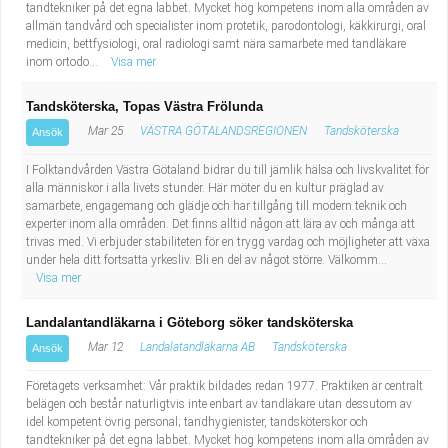
tandtekniker på det egna labbet. Mycket hög kompetens inom alla områden av
allmän tandvård och specialister inom protetik, parodontologi, käkkirurgi, oral
medicin, bettfysiologi, oral radiologi samt nära samarbete med tandläkare
inom ortodo...
Visa mer
Tandsköterska, Topas Västra Frölunda
Mar 25
VÄSTRA GÖTALANDSREGIONEN
Tandsköterska
Ansök
I Folktandvården Västra Götaland bidrar du till jämlik hälsa och livskvalitet för
alla människor i alla livets stunder. Här möter du en kultur präglad av
samarbete, engagemang och glädje och har tillgång till modern teknik och
experter inom alla områden. Det finns alltid någon att lära av och många att
trivas med. Vi erbjuder stabiliteten för en trygg vardag och möjligheter att växa
under hela ditt fortsatta yrkesliv. Bli en del av något större. Välkomm...
Visa mer
Landalantandläkarna i Göteborg söker tandsköterska
Mar 12
Landalatandläkarna AB
Tandsköterska
Ansök
Företagets verksamhet: Vår praktik bildades redan 1977. Praktiken är centralt
belägen och består naturligtvis inte enbart av tandläkare utan dessutom av
idel kompetent övrig personal; tandhygienister, tandsköterskor och
tandtekniker på det egna labbet. Mycket hög kompetens inom alla områden av