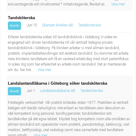
ansvarstagande och strukturerad * initiativtagande, flexibel oc...
Visa mer
Tandsköterska
Jun 15
Skansen kliniken AB
Tandsköterska
Ansök
Erfaren tandsköterska sökes till tandvårdsklinik i Göteborg Vi söker en
engagerad och driven tandsköterska till vår centralt belägna privata
tandvårdsklinik i Göteborg. På kliniken arbetar vi med allmän tandvård,
protetik, implantatbehandlingar och estetisk tandvård. Du kommer att arbeta
nära klinikens tandläkare och få en varierad arbetsdag med stort patientfokus.
Vi söker dig som har erfarenhet av arbete inom tandvård. Det är meriterande
om du: har bre...
Visa mer
Landalantandläkarna i Göteborg söker tandsköterska
Jun 1
Landalatandläkarna AB
Tandsköterska
Ansök
Företagets verksamhet: Vår praktik bildades redan 1977. Praktiken är centralt
belägen och består naturligtvis inte enbart av tandläkare utan dessutom av
idel kompetent övrig personal; tandhygienister, tandsköterskor och
tandtekniker på det egna labbet. Mycket hög kompetens inom alla områden av
allmän tandvård och specialister inom protetik, parodontologi, käkkirurgi, oral
medicin, bettfysiologi, oral radiologi samt nära samarbete med tandläkare
inom ortodo...
Visa mer