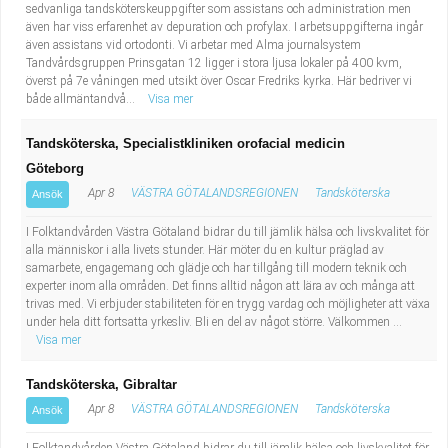
sedvanliga tandsköterskeuppgifter som assistans och administration men
även har viss erfarenhet av depuration och profylax. I arbetsuppgifterna ingår
även assistans vid ortodonti. Vi arbetar med Alma journalsystem
Tandvårdsgruppen Prinsgatan 12 ligger i stora ljusa lokaler på 400 kvm,
överst på 7e våningen med utsikt över Oscar Fredriks kyrka. Här bedriver vi
både allmäntandvå...
Visa mer
Tandsköterska, Specialistkliniken orofacial medicin
Göteborg
Apr 8
VÄSTRA GÖTALANDSREGIONEN
Tandsköterska
Ansök
I Folktandvården Västra Götaland bidrar du till jämlik hälsa och livskvalitet för
alla människor i alla livets stunder. Här möter du en kultur präglad av
samarbete, engagemang och glädje och har tillgång till modern teknik och
experter inom alla områden. Det finns alltid någon att lära av och många att
trivas med. Vi erbjuder stabiliteten för en trygg vardag och möjligheter att växa
under hela ditt fortsatta yrkesliv. Bli en del av något större. Välkommen ...
Visa mer
Tandsköterska, Gibraltar
Apr 8
VÄSTRA GÖTALANDSREGIONEN
Tandsköterska
Ansök