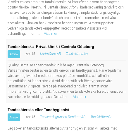
Vi söker en och ambitiös tandsköterska! Vi letar efter dig som är engagerad,
positiv, flexibel, kreativ. På Dentali Klinik utför vi både sedvanlig tandvård och
mer avancerade behandlingar såsom käkkirurgi, implantatkirurgi, osynligt
tandställning , estetisk tandvård och protetik i nära samarbete med våra
specialister. Kliniken har 7 moderna behandlingsrum. Arbetsuppgifter:
Sedvanliga tandsköterskeuppgifter Receptionsarbete Assistera vid
behandlingar inom ...
Visa mer
Tandsköterska- Privat klinik i Centrala Göteborg
Apr 16
KarimCare AB
Tandsköterska
Ansök
Quality Dental är en tandvårdsklinik belägen i centrala Göteborg.
Verksamheten består av en tandläkare och en tandhygienist. Här erbjuder vi
vård av hög kvalitet med stort fokus på både munhälsa och allmän
patienthälsa. Vi lägger stor vikt vid diagnostik och förebyggande vård.
Dessutom är vi specialiserade på avancerad tandvård, främst inom
implantatkirurgi och protetik. Nu söker vi en tandsköterska för ett vikariat som
kan arbeta eftermiddagspass. Omfattn...
Visa mer
Tandsköterska eller Tandhygienist
Apr 15
Tandvårdsgruppen Dentista AB
Tandsköterska
Ansök
Jag söker en tandsköterska alternativt tandhygienist som vill arbeta med