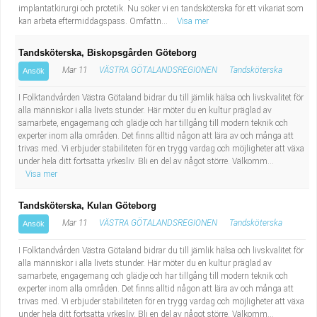
implantatkirurgi och protetik. Nu söker vi en tandsköterska för ett vikariat som
kan arbeta eftermiddagspass. Omfattn...
Visa mer
Tandsköterska, Biskopsgården Göteborg
Mar 11
VÄSTRA GÖTALANDSREGIONEN
Tandsköterska
Ansök
I Folktandvården Västra Götaland bidrar du till jämlik hälsa och livskvalitet för
alla människor i alla livets stunder. Här möter du en kultur präglad av
samarbete, engagemang och glädje och har tillgång till modern teknik och
experter inom alla områden. Det finns alltid någon att lära av och många att
trivas med. Vi erbjuder stabiliteten för en trygg vardag och möjligheter att växa
under hela ditt fortsatta yrkesliv. Bli en del av något större. Välkomm...
Visa mer
Tandsköterska, Kulan Göteborg
Mar 11
VÄSTRA GÖTALANDSREGIONEN
Tandsköterska
Ansök
I Folktandvården Västra Götaland bidrar du till jämlik hälsa och livskvalitet för
alla människor i alla livets stunder. Här möter du en kultur präglad av
samarbete, engagemang och glädje och har tillgång till modern teknik och
experter inom alla områden. Det finns alltid någon att lära av och många att
trivas med. Vi erbjuder stabiliteten för en trygg vardag och möjligheter att växa
under hela ditt fortsatta yrkesliv. Bli en del av något större. Välkomm...