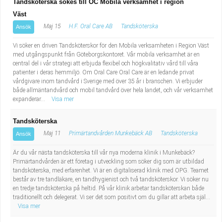
Tandsköterska sökes till OC Mobila verksamhet i region
Väst
Maj 15
H.F. Oral Care AB
Tandsköterska
Ansök
Vi söker en driven Tandsköterskor för den Mobila verksamheten i Region Väst
med utgångspunkt från Göteborgskontoret. Vår mobila verksamhet är en
central del i vår strategi att erbjuda flexibel och högkvalitativ vård till våra
patienter i deras hemmiljö. Om Oral Care Oral Care är en ledande privat
vårdgivare inom tandvård i Sverige med över 35 år i branschen. Vi erbjuder
både allmäntandvård och mobil tandvård över hela landet, och vår verksamhet
expanderar...
Visa mer
Tandsköterska
Maj 11
Primärtandvården Munkebäck AB
Tandsköterska
Ansök
Är du vår nästa tandsköterska till vår nya moderna klinik i Munkebäck?
Primärtandvården är ett företag i utveckling som söker dig som är utbildad
tandsköterska, med erfarenhet. Vi är en digitaliserad klinik med OPG. Teamet
består av tre tandläkare, en tandhygienist och två tandsköterskor. Vi söker nu
en tredje tandsköterska på heltid. På vår klinik arbetar tandsköterskan både
traditionellt och delegerat. Vi ser det som positivt om du gillar att arbeta själ...
Visa mer