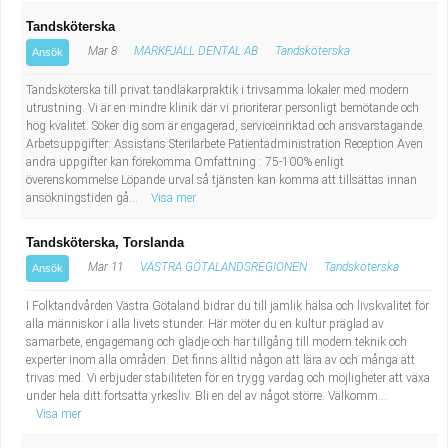
Tandsköterska
Mar 8
MARKFJÄLL DENTAL AB
Tandsköterska
Ansök
Tandsköterska till privat tandläkarpraktik i trivsamma lokaler med modern
utrustning. Vi är en mindre klinik där vi prioriterar personligt bemötande och
hög kvalitet. Söker dig som är engagerad, serviceinriktad och ansvarstagande.
Arbetsuppgifter: Assistans Sterilarbete Patientadministration Reception Även
andra uppgifter kan förekomma Omfattning : 75-100% enligt
överenskommelse Löpande urval så tjänsten kan komma att tillsättas innan
ansökningstiden gå...
Visa mer
Tandsköterska, Torslanda
Mar 11
VÄSTRA GÖTALANDSREGIONEN
Tandsköterska
Ansök
I Folktandvården Västra Götaland bidrar du till jämlik hälsa och livskvalitet för
alla människor i alla livets stunder. Här möter du en kultur präglad av
samarbete, engagemang och glädje och har tillgång till modern teknik och
experter inom alla områden. Det finns alltid någon att lära av och många att
trivas med. Vi erbjuder stabiliteten för en trygg vardag och möjligheter att växa
under hela ditt fortsatta yrkesliv. Bli en del av något större. Välkomm...
Visa mer