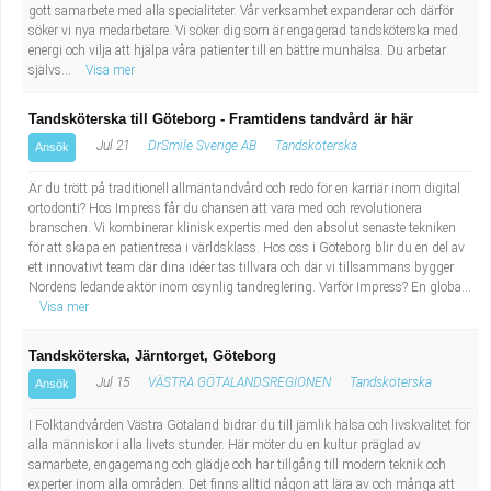
gott samarbete med alla specialiteter. Vår verksamhet expanderar och därför
Industriell tillverkning
Behandlingsassistent/Socialpedagog
söker vi nya medarbetare. Vi söker dig som är engagerad tandsköterska med
energi och vilja att hjälpa våra patienter till en bättre munhälsa. Du arbetar
självs...
Visa mer
Installation, drift, underhåll
Tandsköterska
Tandsköterska till Göteborg - Framtidens tandvård är här
Kropps- och skönhetsvård
Budbilsförare
Jul 21
DrSmile Sverige AB
Tandsköterska
Ansök
Kultur, media, design
Tidningsbud/Tidningsdistributör
Är du trött på traditionell allmäntandvård och redo för en karriär inom digital
ortodonti? Hos Impress får du chansen att vara med och revolutionera
branschen. Vi kombinerar klinisk expertis med den absolut senaste tekniken
Militärt arbete
Lärare i fritidshem/Fritidspedagog
för att skapa en patientresa i världsklass. Hos oss i Göteborg blir du en del av
ett innovativt team där dina idéer tas tillvara och där vi tillsammans bygger
Naturbruk
Taxiförare/Taxichaufför
Nordens ledande aktör inom osynlig tandreglering. Varför Impress? En globa...
Visa mer
Naturvetenskapligt arbete
Läkarsekreterare/Vårdadmin/Medicinsk
Tandsköterska, Järntorget, Göteborg
Jul 15
VÄSTRA GÖTALANDSREGIONEN
Tandsköterska
Ansök
sekreterare
Pedagogiskt arbete
I Folktandvården Västra Götaland bidrar du till jämlik hälsa och livskvalitet för
alla människor i alla livets stunder. Här möter du en kultur präglad av
Lastbilsförare m.fl.
Sanering och renhållning
samarbete, engagemang och glädje och har tillgång till modern teknik och
experter inom alla områden. Det finns alltid någon att lära av och många att