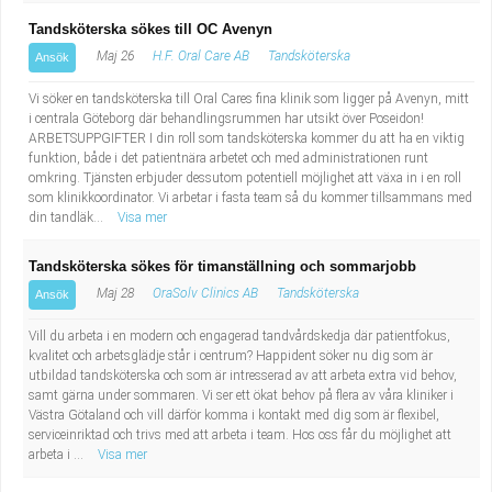
Tandsköterska sökes till OC Avenyn
Maj 26
H.F. Oral Care AB
Tandsköterska
Ansök
Vi söker en tandsköterska till Oral Cares fina klinik som ligger på Avenyn, mitt
i centrala Göteborg där behandlingsrummen har utsikt över Poseidon!
ARBETSUPPGIFTER I din roll som tandsköterska kommer du att ha en viktig
funktion, både i det patientnära arbetet och med administrationen runt
omkring. Tjänsten erbjuder dessutom potentiell möjlighet att växa in i en roll
som klinikkoordinator. Vi arbetar i fasta team så du kommer tillsammans med
din tandläk...
Visa mer
Tandsköterska sökes för timanställning och sommarjobb
Maj 28
OraSolv Clinics AB
Tandsköterska
Ansök
Vill du arbeta i en modern och engagerad tandvårdskedja där patientfokus,
kvalitet och arbetsglädje står i centrum? Happident söker nu dig som är
utbildad tandsköterska och som är intresserad av att arbeta extra vid behov,
samt gärna under sommaren. Vi ser ett ökat behov på flera av våra kliniker i
Västra Götaland och vill därför komma i kontakt med dig som är flexibel,
serviceinriktad och trivs med att arbeta i team. Hos oss får du möjlighet att
arbeta i ...
Visa mer