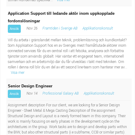
utifrån kundernas specifika...
Visa mer
Application Support till ledande aktör inom uppkopplade
fordonslösningar
Nov 26
Framtiden i Sverige AB
Applikationskonsult
Ansök
Vill du arbeta i gränslandet mellan teknik, problemlösning och kundkontakt?
Som Application Support hos en av Sveriges mest framåtlutade aktörer inom
connected services får du en central roll i att felsöka, analysera och förbättra
tjänster som används globalt. Här väntar ett engagerat team, internationell
samverkan och en arbetsmiljö där du får utvecklas i takt med tekniken. Om
rollen I denna roll blir du en del av ett second line-team som hanterar mer av...
Visa mer
Senior Design Engineer
Nov 14
Professional Galaxy AB
Applikationskonsult
Ansök
Assignment description For our client, we are looking for a Senior Design
Engineer - Sheet Metal & Mega Casting Description of the assignment
Structural Design and Layout is a newly formed team in this company. Their
work is mainly focusing on early phases in the development cycle on the
architectures in the group. Work tasks are to design and develop parts within
the BIW, but also other structural parts (i.e subframe, CCB or similar parts).