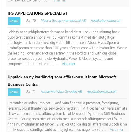
OM TJÄNSTEN Genom A...
Visa mer
IFS APPLICATIONS SPECIALIST
Jun 15
Meet a Group international AB
Applikationskonsult
Ansök
Jobbify är en jobbplattform för vassa kandidater. För kunds räkning har vi
publicerat denna annons, vill du komma i kontakt med den slutgiltiga
arbetsgivaren kan du klicka dig vidare till annonsen: About HydraSpecma
HydraSpecma has more than 100 years of experience within hydraulics. We are
the leading Power and Motion Partner in the Nordics and with our global
presence we supply complete Hydraulic/Power & Motion systems and
components for industries and ...
Visa mer
Upptäck en ny karriärväg som affärskonsult inom Microsoft
Business Central
Jun 11
Academic Work Sweden AB
Applikationskonsult
Ansök
Framtiden är redan i molnet - likaså våra finansiella processer, försäljning,
leverans, projekthantering, service och mycket till. Allt det här kan vara samlat i
ett av världens största affärssystem kallat Microsoft Dynamics 365 Business
Central. För dig som trivs att arbeta med kunder och affärsprocesser i fokus
finns nu möjligheten att under 12 veckor utbilda dig till affärskonsult och kliva
in i Microsofts oändliga värld av möjligheter hos någon av våra...
Visa mer