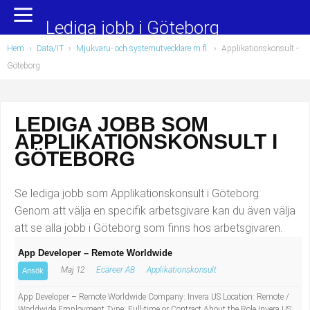
Yrkesområden
Populära jobb
Lediga jobb i Göteborg
Hem
›
Data/IT
›
Mjukvaru- och systemutvecklare m.fl.
›
Applikationskonsult
-
Administration, ekonomi, juridik
Undersköterska, hemtjänst och äldreboende
Göteborg
Bygg och anläggning
Städare/Lokalvårdare
LEDIGA JOBB SOM
Chefer och verksamhetsledare
Barnskötare
APPLIKATIONSKONSULT I
Data/IT
Lärare i förskola/Förskollärare
GÖTEBORG
Försäljning, inköp, marknadsföring
Lagerarbetare
Se lediga jobb som Applikationskonsult i Göteborg.
Genom att välja en specifik arbetsgivare kan du även välja
Hantverksyrken
Bussförare/Busschaufför
att se alla jobb i Göteborg som finns hos arbetsgivaren.
App Developer – Remote Worldwide
Hotell, restaurang, storhushåll
Elevassistent
Maj 12
Ecareer AB
Applikationskonsult
Ansök
Hälso- och sjukvård
Personlig assistent
App Developer – Remote Worldwide Company: Invera US Location: Remote /
Worldwide Employment Type: Full-time or Contract About the Role Invera US