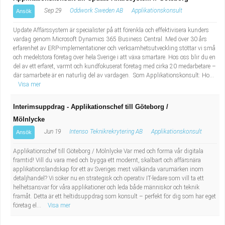
Sep 29
Oddwork Sweden AB
Applikationskonsult
Ansök
Update Affärssystem är specialister på att förenkla och effektivisera kunders
vardag genom Microsoft Dynamics 365 Business Central. Med över 30 års
erfarenhet av ERP-implementationer och verksamhetsutveckling stöttar vi små
och medelstora företag över hela Sverige i att växa smartare. Hos oss blir du en
del av ett erfaret, varmt och kundfokuserat företag med cirka 20 medarbetare –
där samarbete är en naturlig del av vardagen. Som Applikationskonsult: Ho...
Visa mer
Interimsuppdrag - Applikationschef till Göteborg /
Mölnlycke
Jun 19
Intenso Teknikrekrytering AB
Applikationskonsult
Ansök
Applikationschef till Göteborg / Mölnlycke Var med och forma vår digitala
framtid! Vill du vara med och bygga ett modernt, skalbart och affärsnära
applikationslandskap för ett av Sveriges mest välkända varumärken inom
detaljhandel? Vi söker nu en strategisk och operativ IT-ledare som vill ta ett
helhetsansvar för våra applikationer och leda både människor och teknik
framåt. Detta är ett heltidsuppdrag som konsult – perfekt för dig som har eget
företag el...
Visa mer