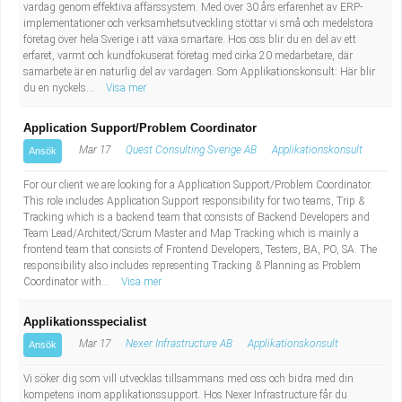
Fastighetsskötare
vardag genom effektiva affärssystem. Med över 30 års erfarenhet av ERP-
Socialt arbete
implementationer och verksamhetsutveckling stöttar vi små och medelstora
företag över hela Sverige i att växa smartare. Hos oss blir du en del av ett
Informatör/Kommunikatör
Säkerhetsarbete
erfaret, varmt och kundfokuserat företag med cirka 20 medarbetare, där
samarbete är en naturlig del av vardagen. Som Applikationskonsult: Här blir
du en nyckels...
Visa mer
Brevbärare
Tekniskt arbete
Application Support/Problem Coordinator
Sjuksköterska, grundutbildad
Transport
Mar 17
Quest Consulting Sverige AB
Applikationskonsult
Ansök
Kock, storhushåll
For our client we are looking for a Application Support/Problem Coordinator.
This role includes Application Support responsibility for two teams, Trip &
Tracking which is a backend team that consists of Backend Developers and
Undersköterska, vård- o specialavd. o mottagning
Team Lead/Architect/Scrum Master and Map Tracking which is mainly a
frontend team that consists of Frontend Developers, Testers, BA, PO, SA. The
responsibility also includes representing Tracking & Planning as Problem
Bibliotekarie
Coordinator with...
Visa mer
Administrativ assistent
Applikationsspecialist
Mar 17
Nexer Infrastructure AB
Applikationskonsult
Ansök
Lärare i gymnasiet
Vi söker dig som vill utvecklas tillsammans med oss och bidra med din
kompetens inom applikationssupport. Hos Nexer Infrastructure får du