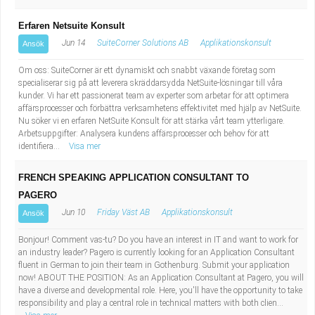
Erfaren Netsuite Konsult
Jun 14
SuiteCorner Solutions AB
Applikationskonsult
Ansök
Om oss: SuiteCorner är ett dynamiskt och snabbt växande företag som
specialiserar sig på att leverera skräddarsydda NetSuite-lösningar till våra
kunder. Vi har ett passionerat team av experter som arbetar för att optimera
affärsprocesser och förbättra verksamhetens effektivitet med hjälp av NetSuite.
Nu söker vi en erfaren NetSuite Konsult för att stärka vårt team ytterligare.
Arbetsuppgifter: Analysera kundens affärsprocesser och behov för att
identifiera...
Visa mer
FRENCH SPEAKING APPLICATION CONSULTANT TO
PAGERO
Jun 10
Friday Väst AB
Applikationskonsult
Ansök
Bonjour! Comment vas-tu? Do you have an interest in IT and want to work for
an industry leader? Pagero is currently looking for an Application Consultant
fluent in German to join their team in Gothenburg. Submit your application
now! ABOUT THE POSITION: As an Application Consultant at Pagero, you will
have a diverse and developmental role. Here, you'll have the opportunity to take
responsibility and play a central role in technical matters with both clien...