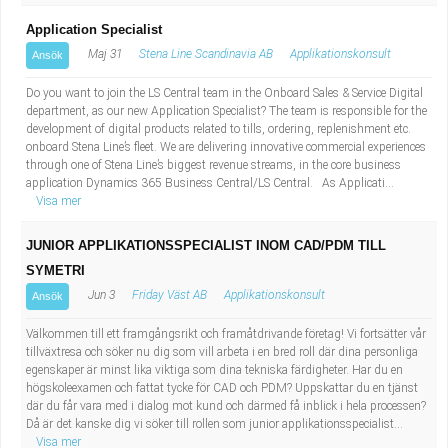
Application Specialist
Maj 31
Stena Line Scandinavia AB
Applikationskonsult
Ansök
Do you want to join the LS Central team in the Onboard Sales & Service Digital
department, as our new Application Specialist? The team is responsible for the
development of digital products related to tills, ordering, replenishment etc.
onboard Stena Line’s fleet. We are delivering innovative commercial experiences
through one of Stena Line’s biggest revenue streams, in the core business
application Dynamics 365 Business Central/LS Central. As Applicati...
Visa mer
JUNIOR APPLIKATIONSSPECIALIST INOM CAD/PDM TILL
SYMETRI
Jun 3
Friday Väst AB
Applikationskonsult
Ansök
Välkommen till ett framgångsrikt och framåtdrivande företag! Vi fortsätter vår
tillväxtresa och söker nu dig som vill arbeta i en bred roll där dina personliga
egenskaper är minst lika viktiga som dina tekniska färdigheter. Har du en
högskoleexamen och fattat tycke för CAD och PDM? Uppskattar du en tjänst
där du får vara med i dialog mot kund och därmed få inblick i hela processen?
Då är det kanske dig vi söker till rollen som junior applikationsspecialist...
Visa mer