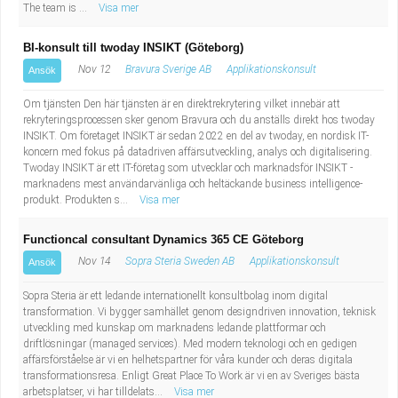
The team is ...
Visa mer
BI-konsult till twoday INSIKT (Göteborg)
Nov 12
Bravura Sverige AB
Applikationskonsult
Ansök
Om tjänsten Den här tjänsten är en direktrekrytering vilket innebär att
rekryteringsprocessen sker genom Bravura och du anställs direkt hos twoday
INSIKT. Om företaget INSIKT är sedan 2022 en del av twoday, en nordisk IT-
koncern med fokus på datadriven affärsutveckling, analys och digitalisering.
Twoday INSIKT är ett IT-företag som utvecklar och marknadsför INSIKT -
marknadens mest användarvänliga och heltäckande business intelligence-
produkt. Produkten s...
Visa mer
Functioncal consultant Dynamics 365 CE Göteborg
Nov 14
Sopra Steria Sweden AB
Applikationskonsult
Ansök
Sopra Steria är ett ledande internationellt konsultbolag inom digital
transformation. Vi bygger samhället genom designdriven innovation, teknisk
utveckling med kunskap om marknadens ledande plattformar och
driftlösningar (managed services). Med modern teknologi och en gedigen
affärsförståelse är vi en helhetspartner för våra kunder och deras digitala
transformationsresa. Enligt Great Place To Work är vi en av Sveriges bästa
arbetsplatser, vi har tilldelats...
Visa mer