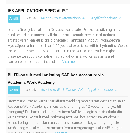
IFS APPLICATIONS SPECIALIST
Jun 20
Meet a Group international AB
Applikationskonsult
Ansök
Jobbify är en jobbplattform för vassa kandidater. För kunds räkning har vi
publicerat denna annons, vill du komma i kontakt med den slutgiltiga
arbetsgivaren kan du klicka dig vidare till annonsen: About HydraSpecma
HydraSpecma has more than 100 years of experience within hydraulics. We are
the leading Power and Motion Partner in the Nordics and with our global
presence we supply complete Hydraulic/Power & Motion systems and
components for industries and ...
Visa mer
Bli IT-konsult med inriktning SAP hos Accenture via
Academic Work Academy
Jun 20
Academic Work Sweden AB
Applikationskonsult
Ansök
Drömmer du om en karriär där affärsutveckling möter teknisk expertis? Då är
Academic Work Academys intensiva utbildning på 12 veckor din biljett till
framgång! Få chansen att utbildas inom SAP-teknologin och kickstarta din
karriär som IT-konsult med inriktning mot SAP hos Accenture, ett globalt
konsultbolag som arbetar nära världens ledande företag och myndigheter.
Ansök idag och låt oss tillsammans forma morgondagens affärslösningar!