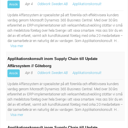
Apr 4
Oddwork Sweden AB
Applikationskonsult
Ansök
Update Affärssystem är specialister på att förenkla och effektivisera kunders
vardag genom Microsoft Dynamics 365 Business Central. Med över 30 års
erfarenhet av ERP-implementationer och verksamhetsutveckling stöttar vi små
och medelstora företag över hela Sverige i att växa smartare. Hos oss blir du en
del av ett erfaret, varmt och kundfokuserat företag med cirka 20 medarbetare –
där samarbete är en naturlig del av vardagen. Som Applikationskonsult: H...
Visa mer
Applikationskonsult inom Supply Chain till Update
Affärssystem // Göteborg
Apr 8
Oddwork Sweden AB
Applikationskonsult
Ansök
Update Affärssystem är specialister på att förenkla och effektivisera kunders
vardag genom Microsoft Dynamics 365 Business Central. Med över 30 års
erfarenhet av ERP-implementationer och verksamhetsutveckling stöttar vi små
och medelstora företag över hela Sverige i att växa smartare. Hos oss blir du en
del av ett erfaret, varmt och kundfokuserat företag med cirka 20 medarbetare –
där samarbete är en naturlig del av vardagen. Som Applikationskonsult: H...
Visa mer
Applikationskonsult inom Supply Chain till Update