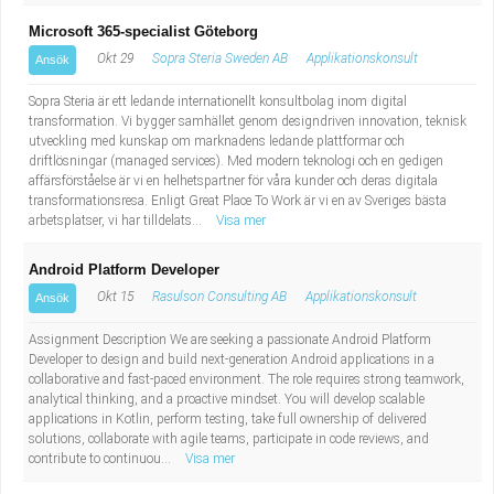
Microsoft 365-specialist Göteborg
Okt 29
Sopra Steria Sweden AB
Applikationskonsult
Ansök
Sopra Steria är ett ledande internationellt konsultbolag inom digital
transformation. Vi bygger samhället genom designdriven innovation, teknisk
utveckling med kunskap om marknadens ledande plattformar och
driftlösningar (managed services). Med modern teknologi och en gedigen
affärsförståelse är vi en helhetspartner för våra kunder och deras digitala
transformationsresa. Enligt Great Place To Work är vi en av Sveriges bästa
arbetsplatser, vi har tilldelats...
Visa mer
Android Platform Developer
Okt 15
Rasulson Consulting AB
Applikationskonsult
Ansök
Assignment Description We are seeking a passionate Android Platform
Developer to design and build next-generation Android applications in a
collaborative and fast-paced environment. The role requires strong teamwork,
analytical thinking, and a proactive mindset. You will develop scalable
applications in Kotlin, perform testing, take full ownership of delivered
solutions, collaborate with agile teams, participate in code reviews, and
contribute to continuou...
Visa mer