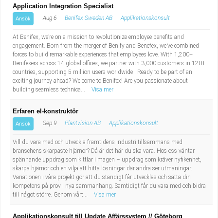
Application Integration Specialist
Aug 6
Benifex Sweden AB
Applikationskonsult
Ansök
At Benifex, we’re on a mission to revolutionize employee benefits and
engagement. Born from the merger of Benify and Benefex, we’ve combined
forces to build remarkable experiences that employees love. With 1,200+
Benifexers across 14 global offices, we partner with 3,000 customers in 120+
countries, supporting 5 million users worldwide . Ready to be part of an
exciting journey ahead? Welcome to Benifex! Are you passionate about
building seamless technica...
Visa mer
Erfaren el-konstruktör
Sep 9
Plantvision AB
Applikationskonsult
Ansök
Vill du vara med och utveckla framtidens industri tillsammans med
branschens skarpaste hjärnor? Då är det här du ska vara. Hos oss väntar
spännande uppdrag som kittlar i magen – uppdrag som kräver nyfikenhet,
skarpa hjärnor och en vilja att hitta lösningar där andra ser utmaningar.
Variationen i våra projekt gör att du ständigt får utvecklas och sätta din
kompetens på prov i nya sammanhang. Samtidigt får du vara med och bidra
till något större. Genom vårt...
Visa mer
Applikationskonsult till Update Affärssystem // Göteborg