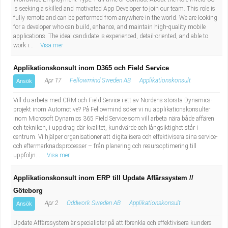
Industriell tillverkning
Behandlingsassistent/Socialpedagog
is seeking a skilled and motivated App Developer to join our team. This role is
fully remote and can be performed from anywhere in the world. We are looking
for a developer who can build, enhance, and maintain high-quality mobile
Installation, drift, underhåll
Tandsköterska
applications. The ideal candidate is experienced, detail-oriented, and able to
work i...
Visa mer
Kropps- och skönhetsvård
Budbilsförare
Applikationskonsult inom D365 och Field Service
Apr 17
Fellowmind Sweden AB
Applikationskonsult
Ansök
Kultur, media, design
Tidningsbud/Tidningsdistributör
Vill du arbeta med CRM och Field Service i ett av Nordens största Dynamics-
Militärt arbete
Lärare i fritidshem/Fritidspedagog
projekt inom Automotive? På Fellowmind söker vi nu applikationskonsulter
inom Microsoft Dynamics 365 Field Service som vill arbeta nära både affären
och tekniken, i uppdrag där kvalitet, kundvärde och långsiktighet står i
Naturbruk
Taxiförare/Taxichaufför
centrum. Vi hjälper organisationer att digitalisera och effektivisera sina service-
och eftermarknadsprocesser – från planering och resursoptimering till
uppföljn...
Visa mer
Naturvetenskapligt arbete
Läkarsekreterare/Vårdadmin/Medicinsk
Applikationskonsult inom ERP till Update Affärssystem //
sekreterare
Pedagogiskt arbete
Göteborg
Apr 2
Oddwork Sweden AB
Applikationskonsult
Ansök
Lastbilsförare m.fl.
Sanering och renhållning
Update Affärssystem är specialister på att förenkla och effektivisera kunders