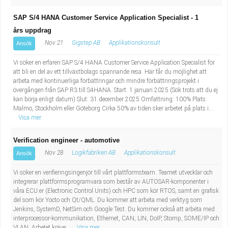
SAP S/4 HANA Customer Service Application Specialist - 1
års uppdrag
Nov 21
Gigstep AB
Applikationskonsult
Ansök
Vi söker en erfaren SAP S/4 HANA Customer Service Application Specialist för
att bli en del av ett tillväxtbolags spännande resa. Här får du möjlighet att
arbeta med kontinuerliga förbättringar och mindre förbättringsprojekt i
övergången från SAP R3 till S4HANA. Start: 1 januari 2025 (Sök trots att du ej
kan börja enligt datum) Slut: 31 december 2025 Omfattning: 100% Plats:
Malmö, Stockholm eller Göteborg Cirka 50% av tiden sker arbetet på plats i...
Visa mer
Verification engineer - automotive
Nov 28
Logikfabriken AB
Applikationskonsult
Ansök
Vi söker en verifieringsingenjör till vårt plattformsteam. Teamet utvecklar och
integrerar plattformsprogramvara som består av AUTOSAR-komponenter i
våra ECU:er (Electronic Control Units) och HPC som kör RTOS, samt en grafisk
del som kör Yocto och Qt/QML. Du kommer att arbeta med verktyg som
Jenkins, SystemD, NetSim och Google Test. Du kommer också att arbeta med
interprocessor-kommunikation, Ethernet, CAN, LIN, DoIP, Stomp, SOME/IP och
VLAN. Arbetet kräve...
Visa mer