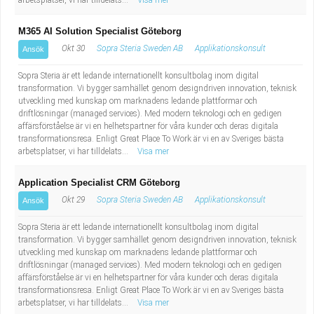
arbetsplatser, vi har tilldelats...
Visa mer
M365 AI Solution Specialist Göteborg
Okt 30
Sopra Steria Sweden AB
Applikationskonsult
Ansök
Sopra Steria är ett ledande internationellt konsultbolag inom digital
transformation. Vi bygger samhället genom designdriven innovation, teknisk
utveckling med kunskap om marknadens ledande plattformar och
driftlösningar (managed services). Med modern teknologi och en gedigen
affärsförståelse är vi en helhetspartner för våra kunder och deras digitala
transformationsresa. Enligt Great Place To Work är vi en av Sveriges bästa
arbetsplatser, vi har tilldelats...
Visa mer
Application Specialist CRM Göteborg
Okt 29
Sopra Steria Sweden AB
Applikationskonsult
Ansök
Sopra Steria är ett ledande internationellt konsultbolag inom digital
transformation. Vi bygger samhället genom designdriven innovation, teknisk
utveckling med kunskap om marknadens ledande plattformar och
driftlösningar (managed services). Med modern teknologi och en gedigen
affärsförståelse är vi en helhetspartner för våra kunder och deras digitala
transformationsresa. Enligt Great Place To Work är vi en av Sveriges bästa
arbetsplatser, vi har tilldelats...
Visa mer