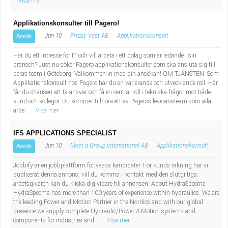
Visa mer
Applikationskonsulter till Pagero!
Jun 10
Friday Väst AB
Applikationskonsult
Ansök
Har du ett intresse för IT och vill arbeta i ett bolag som är ledande i sin
bransch? Just nu söker Pagero applikationskonsulter som ska ansluta sig till
deras team i Göteborg. Välkommen in med din ansökan! OM TJÄNSTEN: Som
Applikationskonsult hos Pagero har du en varierande och utvecklande roll. Här
får du chansen att ta ansvar och få en central roll i tekniska frågor mot både
kund och kollegor. Du kommer tillhöra ett av Pageros leveransteam som alla
arbe...
Visa mer
IFS APPLICATIONS SPECIALIST
Jun 10
Meet a Group international AB
Applikationskonsult
Ansök
Jobbify är en jobbplattform för vassa kandidater. För kunds räkning har vi
publicerat denna annons, vill du komma i kontakt med den slutgiltiga
arbetsgivaren kan du klicka dig vidare till annonsen: About HydraSpecma
HydraSpecma has more than 100 years of experience within hydraulics. We are
the leading Power and Motion Partner in the Nordics and with our global
presence we supply complete Hydraulic/Power & Motion systems and
components for industries and ...
Visa mer