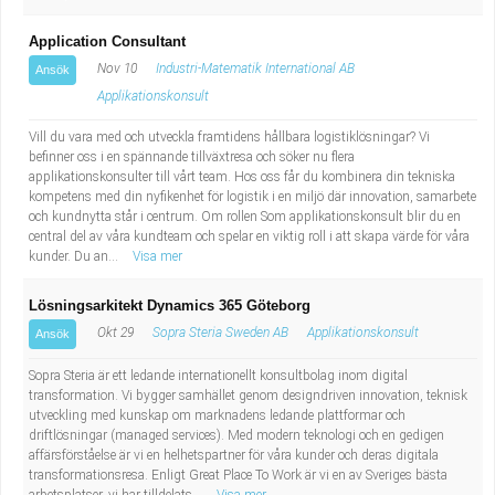
Application Consultant
Nov 10
Industri-Matematik International AB
Ansök
Applikationskonsult
Vill du vara med och utveckla framtidens hållbara logistiklösningar? Vi
befinner oss i en spännande tillväxtresa och söker nu flera
applikationskonsulter till vårt team. Hos oss får du kombinera din tekniska
kompetens med din nyfikenhet för logistik i en miljö där innovation, samarbete
och kundnytta står i centrum. Om rollen Som applikationskonsult blir du en
central del av våra kundteam och spelar en viktig roll i att skapa värde för våra
kunder. Du an...
Visa mer
Lösningsarkitekt Dynamics 365 Göteborg
Okt 29
Sopra Steria Sweden AB
Applikationskonsult
Ansök
Sopra Steria är ett ledande internationellt konsultbolag inom digital
transformation. Vi bygger samhället genom designdriven innovation, teknisk
utveckling med kunskap om marknadens ledande plattformar och
driftlösningar (managed services). Med modern teknologi och en gedigen
affärsförståelse är vi en helhetspartner för våra kunder och deras digitala
transformationsresa. Enligt Great Place To Work är vi en av Sveriges bästa