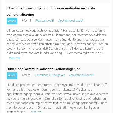
El och instrumentingenjör till processindustrin mot data
och digitalisering
Mar 13
Plantvision AB
Applikationskonsult
Ansök
Vill du jobba med script och konfiguration? Har du tänkt ”tänk om det fanns
ett program som alla kunde arbeta i tillsammans, där informationen delades
direkt, där data bara behövs matas in en gång, där förändringar loggas när
och av vem och där man kan arbeta från tidig idé till drift?” Vi har det – och nu
söker vi fler som vill arbeta i det! Det här blir din roll Hos oss kommer du få
bidra med nytta hos våra kunder varje dag. Du kommer få dyka ner i en p...
Visa mer
Driven och kommunikativ applikationsingenjör
Mar 28
Framtiden i Sverige AB
Applikationskonsult
Ansök
Har du en passion för programmering och system? Trivs du i en roll där du får
kombinera teknik, problemlösning och kundkontakt? Vi söker nu en
applikationsingenjör som vill vara med och stötta i utvecklingen av avancerade
test- och simuleringssystem. Om rollen Som applikationsingenjör arbetar du
med att anpassa och implementera test- och simuleringslösningar för kunder
inom fordonsindustrin. Ditt arbete innebär att integrera och konfigurera
system för inb...
Visa mer