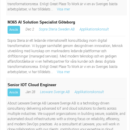
transformationsresa. Enligt Great Place To Work är vi en av Sveriges bästa
arbetsplatser, vi har tilldelats...
Visa mer
M365 AI Solution Specialist Göteborg
Dec 2
Sopra Steria Sweden AB
Applikationskonsult
Ansök
Sopra Steria är ett ledande internationellt konsultbolag inom digital
transformation. Vi bygger samhället genom designdriven innovation, teknisk
utveckling med kunskap om marknadens ledande plattformar och
driftlösningar (managed services). Med modern teknologi och en gedigen
affärsförståelse är vi en helhetspartner för våra kunder och deras digitala
transformationsresa. Enligt Great Place To Work är vi en av Sveriges bästa
arbetsplatser, vi har tilldelats...
Visa mer
Senior IOT Cloud Engineer
Jan 28
Leoware Sverige AB
Applikationskonsult
Ansök
About Leoware Sverige AB Leoware Sverige AB is a technology-driven
consultancy delivering advanced IoT and cloud solutions to clients across
multiple industries. We support organizations in building secure, scalable, and
automated cloud infrastructures with a strong focus on reliability, efficiency,
and modern DevOps practices. As a consultant at Leoware, you will work in
close collaboration with our clients, contributing your expertise in cloud