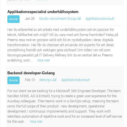
Applikationsspecialist underhållssystem
Jan 28
Nordic recruitment Group AB
Applikationskonsult
Ansök
Har du erfarenhet av att arbeta med underhållssystem och en passion för
teknik, hållbarhet och miljö? Vill du vara med och forma framtiden? Haka på
Preems resa mot en grönare värld och bli en nyckelspelare i deras digitala
transformation. Här får du chansen att använda din expertis för att deras
omställning framåt och verkligen göra skillnad! Om rollen I en roll som
lösningsspecialist på IT Delivery Refinery blir du en central del av Preems
avdelning, som ...
Visa mer
Backend developer-Golang
Feb 13
Netonyx AB
Applikationskonsult
Ansök
For our client we are looking for a Microsoft 365 Engineer/Developer. The team
handles M365, AD & EntraID, trying to create a great user experience for the
Aurobay colleagues. Their teams work in a DevOps setup, meaning the team
owns the full scope of their product - new development, operational
development / continuous improvements and support. They work with
relentless automation of repetitive work and for an increased level of self-service
for the user...
Visa mer