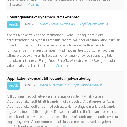
infrastruc...
Visa mer
Lösningsarkitekt Dynamics 365 Göteborg
Nov 25
Sopra Steria Sweden AB
Applikationskonsult
Ansök
Sopra Steria är ett ledande internationellt konsultbolag inom digital
transformation. Vi bygger samhället genom designdriven innovation, teknisk
utveckling med kunskap om marknadens ledande plattformar och
driftlösningar (managed services). Med modern teknologi och en gedigen
affärsförståelse är vi en helhetspartner för våra kunder och deras digitala
transformationsresa. Enligt Great Place To Work är vi en av Sveriges bästa
arbetsplatser, vi har tilldelats...
Visa mer
Applikationskonsult till ledande mjukvarubolag
Nov 17
Wade & Partners AB
Applikationskonsult
Ansök
Vill du vara med och utveckla affärskritiska system? Vi rekryterar en
Applikationskonsult till ett ledande mjukvarubolag Arbetsuppgifter Som
Applikationskonsult är du med och utvecklar företagets marknadsledande
mjukvara inom hållbar logistik. Du kommer att ha ett nära samarbete med
deras kunder och vara ett stöttande bollplank gällande användandet av deras
logistiksystem. Vidare kommer du att få vara med och utveckla systemen