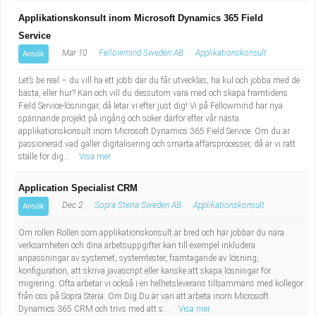
Applikationskonsult inom Microsoft Dynamics 365 Field
Service
Mar 10
Fellowmind Sweden AB
Applikationskonsult
Ansök
Let’s be real – du vill ha ett jobb där du får utvecklas, ha kul och jobba med de
bästa, eller hur? Kan och vill du dessutom vara med och skapa framtidens
Field Service-lösningar, då letar vi efter just dig! Vi på Fellowmind har nya
spännande projekt på ingång och söker därför efter vår nästa
applikationskonsult inom Microsoft Dynamics 365 Field Service. Om du är
passionerad vad gäller digitalisering och smarta affärsprocesser, då är vi rätt
ställe för dig...
Visa mer
Application Specialist CRM
Dec 2
Sopra Steria Sweden AB
Applikationskonsult
Ansök
Om rollen Rollen som applikationskonsult är bred och här jobbar du nära
verksamheten och dina arbetsuppgifter kan till exempel inkludera
anpassningar av systemet, systemtester, framtagande av lösning,
konfiguration, att skriva javascript eller kanske att skapa lösningar för
migrering. Ofta arbetar vi också i en helhetsleverans tillsammans med kollegor
från oss på Sopra Steria. Om Dig Du är van att arbeta inom Microsoft
Dynamics 365 CRM och trivs med att s...
Visa mer