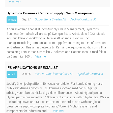
Visa mer
Dynamics Business Central - Supply Chain Management
Sep 27
Sopra Steria Sweden AB
Applikationskonsult
Ansök
Är du en erfaren specialist inom Supply Chain Management, Dynamics
Business Central och vill arbeta på Sveriges Bästa Arbetsplats 2023, utsedd
av Great Place to Work? Sopra Steria är ett ledande IT-konsult- och
managementbolag som rankats som topp fem inom Digital Transformation
av Gartner och flera år i rad utsetts till Karriärföretag, söker nu dig som vill ta
nästa steg i din karriär. Om rollen Vi söker en applikationskonsult med fokus
på Dynamics 365...
Visa mer
IFS APPLICATIONS SPECIALIST
Jun 25
Meet a Group international AB
Applikationskonsult
Ansök
Jobbify är en jobbplattform för vassa kandidater. För kunds räkning har vi
publicerat denna annons, vill du komma i kontakt med den slutgiltiga
arbetsgivaren kan du klicka dig vidare till annonsen: About HydraSpecma
HydraSpecma has more than 100 years of experience within hydraulics. We are
the leading Power and Motion Partner in the Nordics and with our global
presence we supply complete Hydraulic/Power & Motion systems and
components for industries and ...
Visa mer