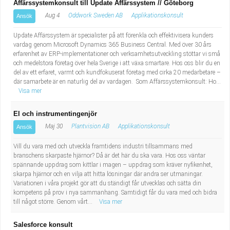
Affärssystemkonsult till Update Affärssystem // Göteborg
Aug 4
Oddwork Sweden AB
Applikationskonsult
Ansök
Update Affärssystem är specialister på att förenkla och effektivisera kunders
vardag genom Microsoft Dynamics 365 Business Central. Med över 30 års
erfarenhet av ERP-implementationer och verksamhetsutveckling stöttar vi små
och medelstora företag över hela Sverige i att växa smartare. Hos oss blir du en
del av ett erfaret, varmt och kundfokuserat företag med cirka 20 medarbetare –
där samarbete är en naturlig del av vardagen. Som Affärssystemkonsult: Ho...
Visa mer
El och instrumentingenjör
Maj 30
Plantvision AB
Applikationskonsult
Ansök
Vill du vara med och utveckla framtidens industri tillsammans med
branschens skarpaste hjärnor? Då är det här du ska vara. Hos oss väntar
spännande uppdrag som kittlar i magen – uppdrag som kräver nyfikenhet,
skarpa hjärnor och en vilja att hitta lösningar där andra ser utmaningar.
Variationen i våra projekt gör att du ständigt får utvecklas och sätta din
kompetens på prov i nya sammanhang. Samtidigt får du vara med och bidra
till något större. Genom vårt...
Visa mer
Salesforce konsult