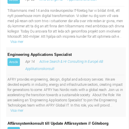
Tillsammans med 14 andra nordeuropeiska IT-företag har vi bildat itm8, ett
nytt powerhouse inom digital transformation. Vi söker nu dig som vill vara
med på resan och som trivs i situationer där alla svar inte redan är givna, men
du kommer att ta dig an att finna dem tillsammans med ambitiösa och drivna
kollegor. Today Du ansvara för att leda och genomföra projekt som involverar
Microsoft 365-miljöer. Att hjälpa och inspirera kunder för att optimera och e...
Visa mer
Engineering Applications Specialist
Apr 14
Active Search & Hr Consulting In Europé AB
Ansök
Applikationskonsult
AFRY provides engineering, design, digital and advisory services. We are
devoted experts in industry, energy and infrastructure sectors, creating impact
for generations to come. AFRY has Nordic roots with a global reach. Join us in
accelerating the transition towards a sustainable society. About the Role: We
are seeking an ‘Engineering Applications Specialist’ to join the Engineering
Technologies team within AFRY Global IT. In this role, you will provid...
Visa mer
Affärssystemkonsult till Update Affärssystem // Göteborg