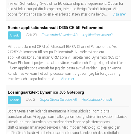
in/near Gothenburg. Swedish or EU citizenship is a requirement. Öppen för
alla Vi fokuserar på din kompetens, inte dina övriga förutsättningar. Vi är
öppna för att anpassa rollen eller arbetsplatsen efter dina behov....
Visa mer
Senior applikationskonsult D365 CE till Fellowmind
Feb 23
Fellowmind Sweden AB
Applikationskonsult
Ansök
Vill du arbeta med CRM på Microsoft EMEA Channel Partner of the Year
2025? Välkommen till oss på Fellowmind! Nu söker vi seniora
applikationskonsulter inom CRM som vill arbeta med Dynamics 365 och
Power Platform i projekt där affärsvärde, kvalitet och långsiktighet står i fokus.
”Som applikationskonsult får jag det bästa av två världar – jag lär känna
kundernas verksamhet och processer samtidigt som jag får fördjupa mig i
tekniken och skapa hållbara lö...
Visa mer
Lösningsarkitekt Dynamics 365 Göteborg
Dec 2
Sopra Steria Sweden AB
Applikationskonsult
Ansök
Sopra Steria är ett ledande internationellt konsultbolag inom digital
transformation. Vi bygger samhället genom designdriven innovation, teknisk
utveckling med kunskap om marknadens ledande plattformar och
driftlösningar (managed services). Med modern teknologi och en gedigen
affärsförståelse är vi en helhetspartner för våra kunder och deras digitala