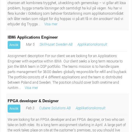
chansen att kombinera trygghet, utveckling och gemenskap – vi gillar att lösa
problem, bygga smarta lösningar och samtidigt ha kul på vägen. Nu har vi
flera kunder i Göteborg som behöver förstärkning inom applikationsområdet
och låter nedan som något för dig hoppas vi på att få in din ansökan! Vad vi
erbjuder dig Trygga...
Visa mer
IBMi Applications Engineer
Mar 5
SkillHuset Sweden AB
Applikationskonsult
Ansök
Assignment description For our client we are looking for an Applications
Engineer with expertise within IBMi. Our client seeks a long term resource to
join the IBMi team in DSP portfolio. The teams mission is to handle spare
parts management for 3800 dealers globally responsible for refill and buyback.
The portfolio consists of 4 different applications and the team is distributed
between Poland and Sweden. The position should cover both onetime and
runtim...
Visa mer
FPGA developer & Designer
Feb 3
Cubane Solutions AB
Applikationskonsult
Ansök
We are looking for an FPGA developer and an FPGA designer, or two who can
take on both roles. Its a long term assignment starting in April. A large part of
the work takes place on site at the customer's premises, so you should live