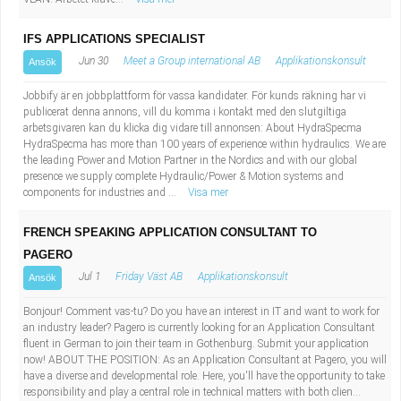
IFS APPLICATIONS SPECIALIST
Jun 30
Meet a Group international AB
Applikationskonsult
Ansök
Jobbify är en jobbplattform för vassa kandidater. För kunds räkning har vi
publicerat denna annons, vill du komma i kontakt med den slutgiltiga
arbetsgivaren kan du klicka dig vidare till annonsen: About HydraSpecma
HydraSpecma has more than 100 years of experience within hydraulics. We are
the leading Power and Motion Partner in the Nordics and with our global
presence we supply complete Hydraulic/Power & Motion systems and
components for industries and ...
Visa mer
FRENCH SPEAKING APPLICATION CONSULTANT TO
PAGERO
Jul 1
Friday Väst AB
Applikationskonsult
Ansök
Bonjour! Comment vas-tu? Do you have an interest in IT and want to work for
an industry leader? Pagero is currently looking for an Application Consultant
fluent in German to join their team in Gothenburg. Submit your application
now! ABOUT THE POSITION: As an Application Consultant at Pagero, you will
have a diverse and developmental role. Here, you'll have the opportunity to take
responsibility and play a central role in technical matters with both clien...