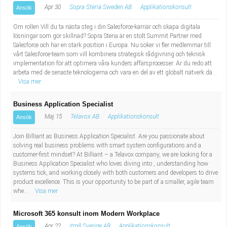
Apr 30
Sopra Steria Sweden AB
Applikationskonsult
Ansök
Om rollen Vill du ta nästa steg i din Salesforce-karriär och skapa digitala
lösningar som gör skillnad? Sopra Steria är en stolt Summit Partner med
Salesforce och har en stark position i Europa. Nu söker vi fler medlemmar till
vårt Salesforce-team som vill kombinera strategisk rådgivning och teknisk
implementation för att optimera våra kunders affärsprocesser. Är du redo att
arbeta med de senaste teknologierna och vara en del av ett globalt nätverk dä...
Visa mer
Business Application Specialist
Maj 15
Telavox AB
Applikationskonsult
Ansök
Join Billiant as Business Application Specialist Are you passionate about
solving real business problems with smart system configurations and a
customer-first mindset? At Billiant – a Telavox company, we are looking for a
Business Application Specialist who loves diving into , understanding how
systems tick, and working closely with both customers and developers to drive
product excellence. This is your opportunity to be part of a smaller, agile team
whe...
Visa mer
Microsoft 365 konsult inom Modern Workplace
Apr 22
itm8 Sverige AB
Applikationskonsult
Ansök