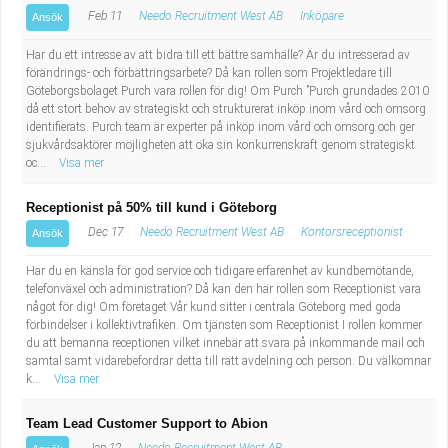
Feb 11
Needo Recruitment West AB
Inköpare
Ansök
Har du ett intresse av att bidra till ett bättre samhälle? Är du intresserad av
förändrings- och förbättringsarbete? Då kan rollen som Projektledare till
Göteborgsbolaget Purch vara rollen för dig! Om Purch ”Purch grundades 2010
då ett stort behov av strategiskt och strukturerat inköp inom vård och omsorg
identifierats. Purch team är experter på inköp inom vård och omsorg och ger
sjukvårdsaktörer möjligheten att öka sin konkurrenskraft genom strategiskt
oc...
Visa mer
Receptionist på 50% till kund i Göteborg
Dec 17
Needo Recruitment West AB
Kontorsreceptionist
Ansök
Har du en känsla för god service och tidigare erfarenhet av kundbemötande,
telefonväxel och administration? Då kan den här rollen som Receptionist vara
något för dig! Om företaget Vår kund sitter i centrala Göteborg med goda
förbindelser i kollektivtrafiken. Om tjänsten som Receptionist I rollen kommer
du att bemanna receptionen vilket innebär att svara på inkommande mail och
samtal samt vidarebefordrar detta till rätt avdelning och person. Du välkomnar
k...
Visa mer
Team Lead Customer Support to Abion