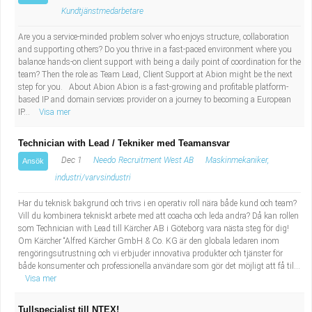
Kundtjänstmedarbetare
Are you a service-minded problem solver who enjoys structure, collaboration
and supporting others? Do you thrive in a fast-paced environment where you
balance hands-on client support with being a daily point of coordination for the
team? Then the role as Team Lead, Client Support at Abion might be the next
step for you. About Abion Abion is a fast-growing and profitable platform-
based IP and domain services provider on a journey to becoming a European
IP...
Visa mer
Technician with Lead / Tekniker med Teamansvar
Dec 1
Needo Recruitment West AB
Maskinmekaniker,
Ansök
industri/varvsindustri
Har du teknisk bakgrund och trivs i en operativ roll nära både kund och team?
Vill du kombinera tekniskt arbete med att coacha och leda andra? Då kan rollen
som Technician with Lead till Kärcher AB i Göteborg vara nästa steg för dig!
Om Kärcher “Alfred Kärcher GmbH & Co. KG är den globala ledaren inom
rengöringsutrustning och vi erbjuder innovativa produkter och tjänster för
både konsumenter och professionella användare som gör det möjligt att få til...
Visa mer
Tullspecialist till NTEX!