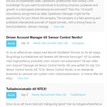
Are you an experienced Sales Operations professional with strong CRM
knowledge? Do you want to contribute to building structure, processes and
growth in a fast-paced international environment? Then this 10-month
consultancy assignment as Sales Operations Manager might be the
opportunity for you! About the company The company is a fast-growing and
profitable international provider of digital services, with a strong focus on
brand protection, domain manage...
Visa mer
Driven Account Manager till Sensor Control Nordic!
Sep 16
Needo Recruitment West AB
Utesäljare
Ansök
Är du en affärsdriven säljare med teknisk förståelse? Brinner du för att skapa
långsiktiga kundrelationer och leverera rätt tekniska lösningar? Vill du arbeta
med högkvalitativa produkter inom industri och automation? Då kan rollen
som Account Manager på Sensor Control Nordic AB vara perfekt för dig! Om
Sensor Control Nordic AB "SCN, Sensor Control Nordic, är en oberoende
leverantör av sensorer och system inom industriautomation. Vi strävar efter att
erbju...
Visa mer
Tulladministratör till NTEX!
Sep 5
Needo Recruitment West AB
Tulldeklarant
Ansök
Drivs du av att ha en bred och mångsidig tjänst? Har du tidigare erfarenhet av