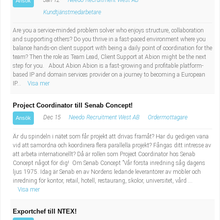
Jan 12
Needo Recruitment West AB
Ansök
Kundtjänstmedarbetare
Are you a service-minded problem solver who enjoys structure, collaboration
and supporting others? Do you thrive in a fast-paced environment where you
balance hands-on client support with being a daily point of coordination for the
team? Then the role as Team Lead, Client Support at Abion might be the next
step for you. About Abion Abion is a fast-growing and profitable platform-
based IP and domain services provider on a journey to becoming a European
IP...
Visa mer
Project Coordinator till Senab Concept!
Dec 15
Needo Recruitment West AB
Ordermottagare
Ansök
Är du spindeln i nätet som får projekt att drivas framåt? Har du gedigen vana
vid att samordna och koordinera flera parallella projekt? Fångas ditt intresse av
att arbeta internationellt? Då är rollen som Project Coordinator hos Senab
Concept något för dig! Om Senab Concept ”Vår första inredning såg dagens
ljus 1975. Idag är Senab en av Nordens ledande leverantörer av möbler och
inredning för kontor, retail, hotell, restaurang, skolor, universitet, vård ...
Visa mer
Exportchef till NTEX!