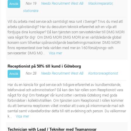
Nov 19
Needo Recruitment West AB
Maskinreparatör,
Ansök
stationära
Vill du arbeta med service och samtidigt resa runt i Sverige? Trivs du med att
arbeta självständigt? Har du dessutom teknisk erfarenhet och en vilja att
fördjupa dina kunskaper? Då kan tjänsten som servicetekniker till DMG MORI
vara något för dig! Om DMG MORI DMG MORI är en världsledande global
koncern som tillverkar spånavskiljande bearbetningsmaskiner. DMG MORI
finns representerat över hela världen med mer än 160 försäljnings- och
servicecenter. DMG MO...
Visa mer
Receptionist på 50% till kund i Göteborg
Nov 28
Needo Recruitment West AB
Kontorsreceptionist
Ansök
Har du en känsla för god service och tidigare erfarenhet av kundbemötande,
telefonväxel och administration? Då kan den här rollen som Receptionist vara
något för dig! Om företaget Vår kund sitter i centrala Göteborg med goda
förbindelser i kollektivtrafiken. Om tjänsten som Receptionist I rollen kommer
du att bemanna receptionen vilket innebär att svara på inkommande mail och
samtal samt vidarebefordrar detta till rätt avdelning och person. Du välkomnar
k...
Visa mer
Technician with Lead / Tekniker med Teamansvar