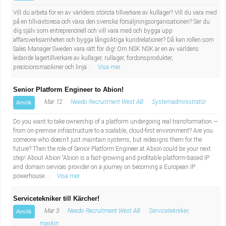
Vill du arbeta för en av världens största tillverkare av kullager? Vill du vara med
på en tillväxtsresa och växa den svenska försäljningsorganisationen? Ser du
dig själv som entreprenöriell och vill vara med och bygga upp
affärsverksamheten och bygga långsiktiga kundrelationer? Då kan rollen som
Sales Manager Sweden vara rätt för dig! Om NSK NSK är en av världens
ledande lagertillverkare av kullager, rullager, fordonsprodukter,
precisionsmaskiner och linjä...
Visa mer
Senior Platform Engineer to Abion!
Mar 12
Needo Recruitment West AB
Systemadministratör
Ansök
Do you want to take ownership of a platform undergoing real transformation —
from on-premise infrastructure to a scalable, cloud-first environment? Are you
someone who doesn’t just maintain systems, but redesigns them for the
future? Then the role of Senior Platform Engineer at Abion could be your next
step! About Abion “Abion is a fast-growing and profitable platform-based IP
and domain services provider on a journey on becoming a European IP
powerhouse....
Visa mer
Servicetekniker till Kärcher!
Mar 3
Needo Recruitment West AB
Servicetekniker,
Ansök
maskin