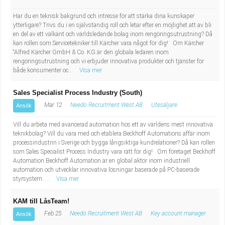
Har du en teknisk bakgrund och intresse för att stärka dina kunskaper
ytterligare? Trivs du i en självständig roll och letar efter en möjlighet att av bli
en del av ett välkänt och världsledande bolag inom rengöringsutrustning? Då
kan rollen som Servicetekniker till Kärcher vara något för dig! Om Kärcher
“Alfred Kärcher GmbH & Co. KG är den globala ledaren inom
rengöringsutrustning och vi erbjuder innovativa produkter och tjänster för
både konsumenter oc...
Visa mer
Sales Specialist Process Industry (South)
Mar 12
Needo Recruitment West AB
Utesäljare
Ansök
Vill du arbeta med avancerad automation hos ett av världens mest innovativa
teknikbolag? Vill du vara med och etablera Beckhoff Automations affär inom
processindustrin i Sverige och bygga långsiktiga kundrelationer? Då kan rollen
som Sales Specialist Process Industry vara rätt för dig! Om företaget Beckhoff
Automation Beckhoff Automation är en global aktör inom industriell
automation och utvecklar innovativa lösningar baserade på PC-baserade
styrsystem. ...
Visa mer
KAM till LåsTeam!
Feb 25
Needo Recruitment West AB
Key account manager
Ansök