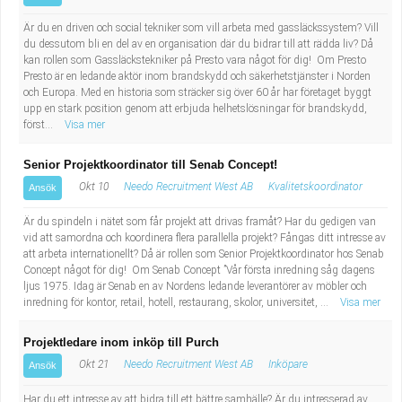
Är du en driven och social tekniker som vill arbeta med gassläckssystem? Vill
du dessutom bli en del av en organisation där du bidrar till att rädda liv? Då
kan rollen som Gassläckstekniker på Presto vara något för dig! Om Presto
Presto är en ledande aktör inom brandskydd och säkerhetstjänster i Norden
och Europa. Med en historia som sträcker sig över 60 år har företaget byggt
upp en stark position genom att erbjuda helhetslösningar för brandskydd,
först...
Visa mer
Senior Projektkoordinator till Senab Concept!
Okt 10
Needo Recruitment West AB
Kvalitetskoordinator
Ansök
Är du spindeln i nätet som får projekt att drivas framåt? Har du gedigen van
vid att samordna och koordinera flera parallella projekt? Fångas ditt intresse av
att arbeta internationellt? Då är rollen som Senior Projektkoordinator hos Senab
Concept något för dig! Om Senab Concept ”Vår första inredning såg dagens
ljus 1975. Idag är Senab en av Nordens ledande leverantörer av möbler och
inredning för kontor, retail, hotell, restaurang, skolor, universitet, ...
Visa mer
Projektledare inom inköp till Purch
Okt 21
Needo Recruitment West AB
Inköpare
Ansök
Har du ett intresse av att bidra till ett bättre samhälle? Är du intresserad av