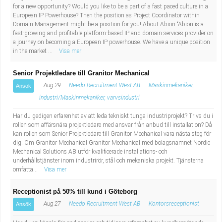
for a new opportunity? Would you like to be a part of a fast paced culture in a
European IP Powerhouse? Then the position as Project Coordinator within
Domain Management might be a position for you! About Abion “Abion is a
fast-growing and profitable platform-based IP and domain services provider on
a journey on becoming a European IP powerhouse. We have a unique position
in the market ...
Visa mer
Senior Projektledare till Granitor Mechanical
Aug 29
Needo Recruitment West AB
Maskinmekaniker,
Ansök
industri/Maskinmekaniker, varvsindustri
Har du gedigen erfarenhet av att leda tekniskt tunga industriprojekt? Trivs du i
rollen som affärsnära projektledare med ansvar från anbud till installation? Då
kan rollen som Senior Projektledare till Granitor Mechanical vara nästa steg för
dig. Om Granitor Mechanical Granitor Mechanical med bolagsnamnet Nordic
Mechanical Solutions AB utför kvalificerade installations- och
underhållstjänster inom industrirör, stål och mekaniska projekt. Tjänsterna
omfatta...
Visa mer
Receptionist på 50% till kund i Göteborg
Aug 27
Needo Recruitment West AB
Kontorsreceptionist
Ansök