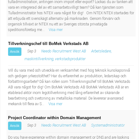
tulladministration, antingen inom import eller export? Lockas du av tanken att
vara en integrerad del av ett samarbetsvilligt team? Då kan tjänsten som
Tulladministratör hos NTEX vara något för dig! Om NTEX NTEX startades för
att erbjuda ett svenskägt alternativ på marknaden. Genom förvärv och
organisk tillväxt är NTEX nu ett av Sveriges största privatägda
speditionsföretag me...
Visa mer
Tillverkningschef till BoMek Verkstads AB
Sep 3
Needo Recruitment West AB
Arbetsledare,
Ansök
maskintillverkning, verkstadsprodukter
Vill du vara med och utveckla en verksamhet med hög teknisk kunskapsnivå
och gedigen yrkesstolthet? Har du erfarenhet av produktion, ledarskap och
förbättringsarbete? Då kan rollen som Tillverkningschef till BoMek Verkstads
AB vara något för dig! Om BoMek Verkstads AB BoMek Verkstads AB är en
etablerad aktör inom legotillverkning med lång erfarenhet av skärande
bearbetning och svetsning av metalliska material. De levererar avancerad
mekanik till flera av S...
Visa mer
Project Coordinator within Domain Management
Sep 3
Needo Recruitment West AB
Systemadministratör
Ansök
Do you have experience within domain management or DNS and are looking