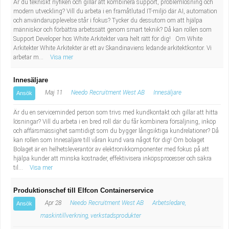
Är du tekniskt nyfiken och gillar att kombinera support, problemlösning och
Industriell tillverkning
Behandlingsassistent/Socialpedagog
modern utveckling? Vill du arbeta i en framåtlutad IT-miljö där AI, automation
och användarupplevelse står i fokus? Tycker du dessutom om att hjälpa
människor och förbättra arbetssätt genom smart teknik? Då kan rollen som
Installation, drift, underhåll
Tandsköterska
Support Developer hos White Arkitekter vara helt rätt för dig! Om White
Arkitekter White Arkitekter är ett av Skandinaviens ledande arkitektkontor. Vi
arbetar m...
Visa mer
Kropps- och skönhetsvård
Budbilsförare
Innesäljare
Kultur, media, design
Tidningsbud/Tidningsdistributör
Maj 11
Needo Recruitment West AB
Innesäljare
Ansök
Militärt arbete
Lärare i fritidshem/Fritidspedagog
Är du en serviceminded person som trivs med kundkontakt och gillar att hitta
lösningar? Vill du arbeta i en bred roll där du får kombinera försäljning, inköp
och affärsmässighet samtidigt som du bygger långsiktiga kundrelationer? Då
Naturbruk
Taxiförare/Taxichaufför
kan rollen som Innesäljare till våran kund vara något för dig! Om bolaget
Bolaget är en helhetsleverantör av elektronikkomponenter med fokus på att
hjälpa kunder att minska kostnader, effektivisera inköpsprocesser och säkra
Naturvetenskapligt arbete
Läkarsekreterare/Vårdadmin/Medicinsk
til...
Visa mer
sekreterare
Pedagogiskt arbete
Produktionschef till Elfcon Containerservice
Apr 28
Needo Recruitment West AB
Arbetsledare,
Ansök
Lastbilsförare m.fl.
Sanering och renhållning
maskintillverkning, verkstadsprodukter