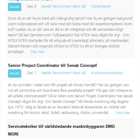
Dec 9
Needo Recruitment West AB
Tulldeklarant
Ansök
Drivs du av att ha en bred och mångsidig tjänst? Har du en gedigen bakgrund
inom tullprocesser och vill vara med och bidra med din expertkompetens inom
tull? Lockas du av att vara en del av ett integrerat och ett samarbetsvilligt
team? Då kan tjänsten som Tullspecialist hos NTEX vara något för dig! Om
NTEX NTEX startades för att erbjuda ett svenskägt alternativ på marknaden.
Genom förvärv och organisk tillväxt är NTEX nu ett av Sveriges största
privatägd...
Visa mer
Senior Project Coordinator till Senab Concept!
Dec 1
Needo Recruitment West AB
Kvalitetskoordinator
Ansök
Är du spindeln i nätet som får projekt att drivas framåt? Har du gedigen van
vid att samordna och koordinera flera parallella projekt? Fångas ditt intresse av
att arbeta internationellt? Då är rollen som Senior Project Coordinator hos Senab
Concept något för dig! Om Senab Concept ”Vår första inredning såg dagens
ljus 1975. Idag är Senab en av Nordens ledande leverantörer av möbler och
inredning för kontor, retail, hotell, restaurang, skolor, universitet,...
Visa mer
Servicetekniker till världsledande maskinbyggaren DMG
MORI