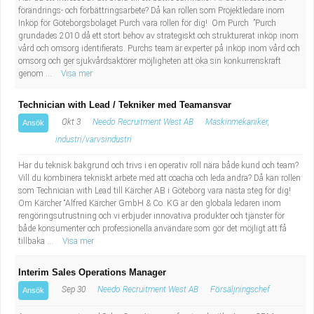
förändrings- och förbättringsarbete? Då kan rollen som Projektledare inom
Inköp för Göteborgsbolaget Purch vara rollen för dig! Om Purch ”Purch
grundades 2010 då ett stort behov av strategiskt och strukturerat inköp inom
vård och omsorg identifierats. Purchs team är experter på inköp inom vård och
omsorg och ger sjukvårdsaktörer möjligheten att öka sin konkurrenskraft
genom ...
Visa mer
Technician with Lead / Tekniker med Teamansvar
Okt 3
Needo Recruitment West AB
Maskinmekaniker,
Ansök
industri/varvsindustri
Har du teknisk bakgrund och trivs i en operativ roll nära både kund och team?
Vill du kombinera tekniskt arbete med att coacha och leda andra? Då kan rollen
som Technician with Lead till Kärcher AB i Göteborg vara nästa steg för dig!
Om Kärcher “Alfred Kärcher GmbH & Co. KG är den globala ledaren inom
rengöringsutrustning och vi erbjuder innovativa produkter och tjänster för
både konsumenter och professionella användare som gör det möjligt att få
tillbaka ...
Visa mer
Interim Sales Operations Manager
Sep 30
Needo Recruitment West AB
Försäljningschef
Ansök