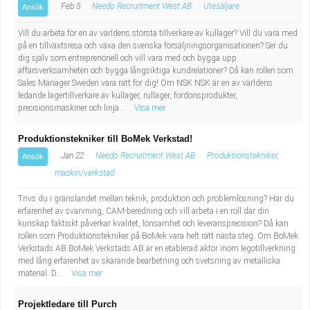
Feb 5
Needo Recruitment West AB
Utesäljare
Ansök
Vill du arbeta för en av världens största tillverkare av kullager? Vill du vara med
på en tillväxtsresa och växa den svenska försäljningsorganisationen? Ser du
dig själv som entreprenöriell och vill vara med och bygga upp
affärsverksamheten och bygga långsiktiga kundrelationer? Då kan rollen som
Sales Manager Sweden vara rätt för dig! Om NSK NSK är en av världens
ledande lagertillverkare av kullager, rullager, fordonsprodukter,
precisionsmaskiner och linjä...
Visa mer
Produktionstekniker till BoMek Verkstad!
Jan 22
Needo Recruitment West AB
Produktionstekniker,
Ansök
maskin/verkstad
Trivs du i gränslandet mellan teknik, produktion och problemlösning? Har du
erfarenhet av svarvning, CAM-beredning och vill arbeta i en roll där din
kunskap faktiskt påverkar kvalitet, lönsamhet och leveransprecision? Då kan
rollen som Produktionstekniker på BoMek vara helt rätt nästa steg. Om BoMek
Verkstads AB BoMek Verkstads AB är en etablerad aktör inom legotillverkning
med lång erfarenhet av skärande bearbetning och svetsning av metalliska
material. D...
Visa mer
Projektledare till Purch