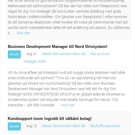
Har du en känsla för god service och tidigare erfarenhet av kundbemötande,
telefonväxel och administration? Då kan den här rollen som Receptionist vara
något för dig! Om företaget Vår kund sitter i centrala Göteborg med goda
förbindelser i kollektivtrafiken. Om tjänsten som Receptionist I rollen kommer
du att bemanna receptionen vilket innebär att svara på inkommande mail och
samtal samt vidarebefordrar detta till rätt avdelning och person. Du välkomnar
k...
Visa mer
Business Development Manager till Nord Drivsystem!
Aug 31
Needo Recruitment West AB
Key account
Ansök
manager/KAM
Vill du driva affärer på strategisk nivå och bygga starka relationer med både
stora slutkunder och partners? Trivs du i en självständig roll med stor
påverkan på tillväxt och kundutveckling? Då kan rollen som Business
Development Manager hos Nord Drivsystem vara helt rätt för dig! Om
företaget NORD DRIVESYSTEMS GROUP är en globalt ledande tillverkare av
drivtekniska system och erbjuder individuella lösningar för mer än 100
branscher – allt från livsmede...
Visa mer
Kundsupport inom logistik till välkänt bolag!
Aug 12
Needo Recruitment West AB
Backofficepersonal
Ansök