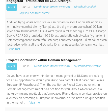
Engagerad Terminalchef till GLA Aircargo!
Jun 18
Needo Recruitment West AB
Distributionschef,
Ansök
logistik och transporter
Är du en trygg ledare som trivs väl i en dynamisk roll? Har du erfarenhet av
terminalverksamhet eller nyfiken på att lära dig mer om branschen? Då kan
rollen som Terminalchef till GLA Aircargo vara rollen för dig! Om GLA Aircargo
GLA AIRCARGO grundades 1976 för att underlätta och utveckla flygfrakten i
Göteborgsregionen till och från Göteborg Landvetter Airport. På ett hållbart och
kostnadseffektivt sätt ska GLA verka för sina intressenter. Verksamheten be...
Visa mer
Project Coordinator within Domain Management
Jun 25
Needo Recruitment West AB
Systemadministratör
Ansök
Do you have experience within domain management or DNS and are looking
for a new opportunity? Would you like to be a part of a fast paced culture in a
European IP Powerhouse? Then the position as Project Coordinator within
Domain Management might be a position for you! About Abion “Abion is a
fast-growing and profitable platform-based IP and domain services provider on
a journey on becoming a European IP powerhouse. We have a unique position
in the market ...
Visa mer