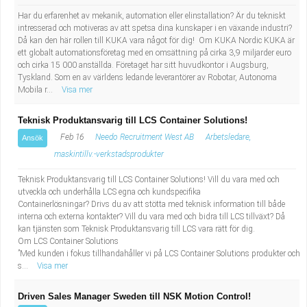
Har du erfarenhet av mekanik, automation eller elinstallation? Är du tekniskt
intresserad och motiveras av att spetsa dina kunskaper i en växande industri?
Då kan den här rollen till KUKA vara något för dig! Om KUKA Nordic KUKA är
ett globalt automationsföretag med en omsättning på cirka 3,9 miljarder euro
och cirka 15 000 anställda. Företaget har sitt huvudkontor i Augsburg,
Tyskland. Som en av världens ledande leverantörer av Robotar, Autonoma
Mobila r...
Visa mer
Teknisk Produktansvarig till LCS Container Solutions!
Feb 16
Needo Recruitment West AB
Arbetsledare,
Ansök
maskintillv.-verkstadsprodukter
Teknisk Produktansvarig till LCS Container Solutions! Vill du vara med och
utveckla och underhålla LCS egna och kundspecifika
Containerlösningar? Drivs du av att stötta med teknisk information till både
interna och externa kontakter? Vill du vara med och bidra till LCS tillväxt? Då
kan tjänsten som Teknisk Produktansvarig till LCS vara rätt för dig.
Om LCS Container Solutions
”Med kunden i fokus tillhandahåller vi på LCS Container Solutions produkter och
s...
Visa mer
Driven Sales Manager Sweden till NSK Motion Control!