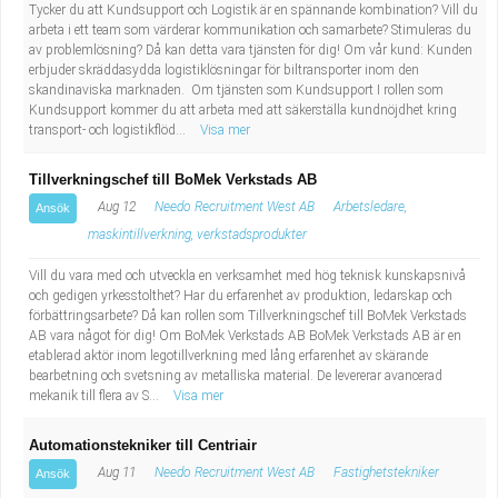
Tycker du att Kundsupport och Logistik är en spännande kombination? Vill du
arbeta i ett team som värderar kommunikation och samarbete? Stimuleras du
av problemlösning? Då kan detta vara tjänsten för dig! Om vår kund: Kunden
erbjuder skräddasydda logistiklösningar för biltransporter inom den
skandinaviska marknaden. Om tjänsten som Kundsupport I rollen som
Kundsupport kommer du att arbeta med att säkerställa kundnöjdhet kring
transport- och logistikflöd...
Visa mer
Tillverkningschef till BoMek Verkstads AB
Aug 12
Needo Recruitment West AB
Arbetsledare,
Ansök
maskintillverkning, verkstadsprodukter
Vill du vara med och utveckla en verksamhet med hög teknisk kunskapsnivå
och gedigen yrkesstolthet? Har du erfarenhet av produktion, ledarskap och
förbättringsarbete? Då kan rollen som Tillverkningschef till BoMek Verkstads
AB vara något för dig! Om BoMek Verkstads AB BoMek Verkstads AB är en
etablerad aktör inom legotillverkning med lång erfarenhet av skärande
bearbetning och svetsning av metalliska material. De levererar avancerad
mekanik till flera av S...
Visa mer
Automationstekniker till Centriair
Aug 11
Needo Recruitment West AB
Fastighetstekniker
Ansök