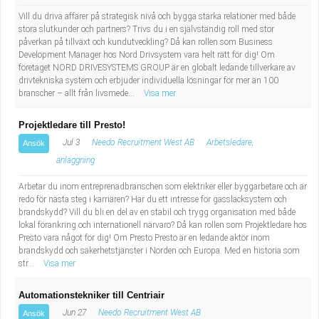
Vill du driva affärer på strategisk nivå och bygga starka relationer med både
stora slutkunder och partners? Trivs du i en självständig roll med stor
påverkan på tillväxt och kundutveckling? Då kan rollen som Business
Development Manager hos Nord Drivsystem vara helt rätt för dig! Om
företaget NORD DRIVESYSTEMS GROUP är en globalt ledande tillverkare av
drivtekniska system och erbjuder individuella lösningar för mer än 100
branscher – allt från livsmede...
Visa mer
Projektledare till Presto!
Jul 3
Needo Recruitment West AB
Arbetsledare,
Ansök
anläggning
Arbetar du inom entreprenadbranschen som elektriker eller byggarbetare och är
redo för nästa steg i karriären? Har du ett intresse för gassläcksystem och
brandskydd? Vill du bli en del av en stabil och trygg organisation med både
lokal förankring och internationell närvaro? Då kan rollen som Projektledare hos
Presto vara något för dig! Om Presto Presto är en ledande aktör inom
brandskydd och säkerhetstjänster i Norden och Europa. Med en historia som
str...
Visa mer
Automationstekniker till Centriair
Jun 27
Needo Recruitment West AB
Ansök