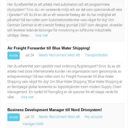
Har du erfarenhet av att arbeta med automation och att programmera
styrsystem? Trivs du i en varierande miljö och ser det som spännande att resa
i tjänsten? Vill du bli en del av ett växande företag där du har möjlighet att
påverka? Då kan rollen som Automationstekniker vara något för dig! Om
Centriair Centriair är ett svenskt företag grundat 2007 som designar, utvecklar
och levererar ledande lösningar för minskning av luftburna industriella
utsläpp. Deras...
Visa mer
Air Freight Forwarder till Blue Water Shipping!
Jul 24
Needo Recruitment West AB
Transportledare
Ansök
Har du erfarenhet som speditör med inriktning flygtransport? Drivs du av att
arbeta med stora internationella kunder i en organisation som genomsyras av
entreprenörskap? Då kan rollen som Air Freight Forwarder till Blue Water
Shipping vara något för dig! Om Blue Water Shipping ”Blue Water Shipping är
en familjeägd global leverantör av logistiktjänster inom modern Supply Chain
Management. En nyckel till framgång är vår passion för att skapa värde för
våra ...
Visa mer
Business Development Manager till Nord Drivsystem!
Jul 15
Needo Recruitment West AB
Key account
Ansök
manager/KAM