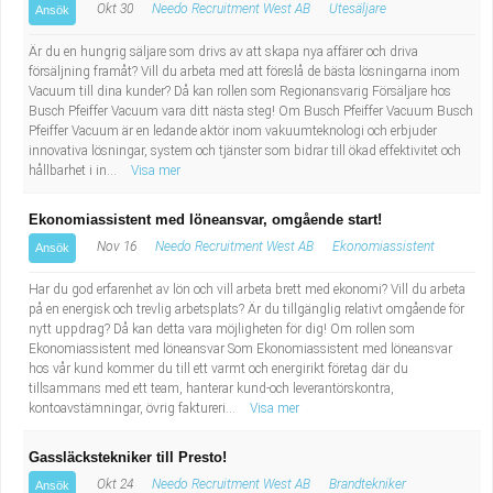
Okt 30
Needo Recruitment West AB
Utesäljare
Ansök
Är du en hungrig säljare som drivs av att skapa nya affärer och driva
försäljning framåt? Vill du arbeta med att föreslå de bästa lösningarna inom
Vacuum till dina kunder? Då kan rollen som Regionansvarig Försäljare hos
Busch Pfeiffer Vacuum vara ditt nästa steg! Om Busch Pfeiffer Vacuum Busch
Pfeiffer Vacuum är en ledande aktör inom vakuumteknologi och erbjuder
innovativa lösningar, system och tjänster som bidrar till ökad effektivitet och
hållbarhet i in...
Visa mer
Ekonomiassistent med löneansvar, omgående start!
Nov 16
Needo Recruitment West AB
Ekonomiassistent
Ansök
Har du god erfarenhet av lön och vill arbeta brett med ekonomi? Vill du arbeta
på en energisk och trevlig arbetsplats? Är du tillgänglig relativt omgående för
nytt uppdrag? Då kan detta vara möjligheten för dig! Om rollen som
Ekonomiassistent med löneansvar Som Ekonomiassistent med löneansvar
hos vår kund kommer du till ett varmt och energirikt företag där du
tillsammans med ett team, hanterar kund-och leverantörskontra,
kontoavstämningar, övrig faktureri...
Visa mer
Gassläckstekniker till Presto!
Okt 24
Needo Recruitment West AB
Brandtekniker
Ansök