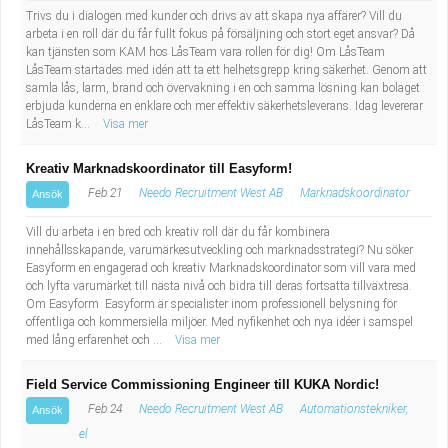
Trivs du i dialogen med kunder och drivs av att skapa nya affärer? Vill du
arbeta i en roll där du får fullt fokus på försäljning och stort eget ansvar? Då
kan tjänsten som KAM hos LåsTeam vara rollen för dig! Om LåsTeam
LåsTeam startades med idén att ta ett helhetsgrepp kring säkerhet. Genom att
samla lås, larm, brand och övervakning i en och samma lösning kan bolaget
erbjuda kunderna en enklare och mer effektiv säkerhetsleverans. Idag levererar
LåsTeam k...
Visa mer
Kreativ Marknadskoordinator till Easyform!
Feb 21
Needo Recruitment West AB
Marknadskoordinator
Ansök
Vill du arbeta i en bred och kreativ roll där du får kombinera
innehållsskapande, varumärkesutveckling och marknadsstrategi? Nu söker
Easyform en engagerad och kreativ Marknadskoordinator som vill vara med
och lyfta varumärket till nästa nivå och bidra till deras fortsatta tillväxtresa.
Om Easyform Easyform är specialister inom professionell belysning för
offentliga och kommersiella miljöer. Med nyfikenhet och nya idéer i samspel
med lång erfarenhet och ...
Visa mer
Field Service Commissioning Engineer till KUKA Nordic!
Feb 24
Needo Recruitment West AB
Automationstekniker,
Ansök
el