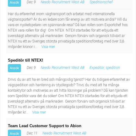
Dec 9
Needo Recruitment West AB
Speditionschef
Ansök
Har du erfarenhet inom vägtransport och arbetat med internationella
vägtransporter? Är du en ledare som får energi av att motivera andra? Vill du
vara en nyckelspelare i en spännande resa? Då kan rollen som Exportchef hos
NTEX vara rollen för dig! Om NTEX NTEX startades för att erbjuda ett
svenskägt alternativ på marknaden. Genom förvärv och organisk tillväxt är
NTEX nu ett av Sveriges största privatägda speditionsföretag med över 3,8
miljarder kronor i...
Visa mer
Speditör till NTEX!
Dec 9
Needo Recruitment West AB
Expeditör, spedition
Ansök
Drivs du av att ha en bred och mångsidig tjänst? Har du tidigare erfarenhet av
vägspedition och hantering av styckegods? Trivs du med att ha många
kontaktytor och motiveras av att hitta lösningar på problem? Då kan tjänsten
som Speditör vara det du söker! Om NTEX NTEX startades för att erbjuda ett
svenskägt alternativ på marknaden. Genom förvärv och organisk tillväxt är
NTEX nu ett av Sveriges största privatägda speditionsföretag med över 3,8
miljarder kr...
Visa mer
Team Lead Customer Support to Abion
Dec 11
Needo Recruitment West AB
Ansök