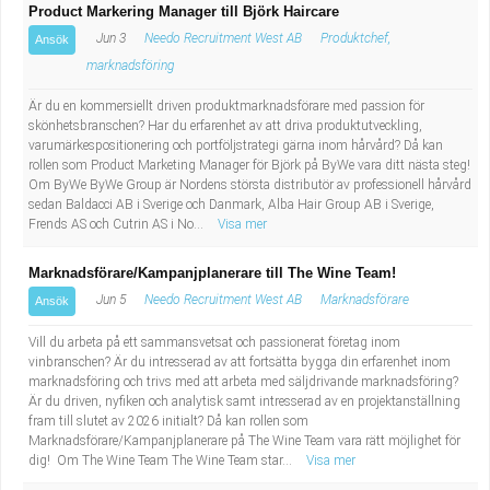
Product Markering Manager till Björk Haircare
Jun 3
Needo Recruitment West AB
Produktchef,
Ansök
marknadsföring
Är du en kommersiellt driven produktmarknadsförare med passion för
skönhetsbranschen? Har du erfarenhet av att driva produktutveckling,
varumärkespositionering och portföljstrategi gärna inom hårvård? Då kan
rollen som Product Marketing Manager för Björk på ByWe vara ditt nästa steg!
Om ByWe ByWe Group är Nordens största distributör av professionell hårvård
sedan Baldacci AB i Sverige och Danmark, Alba Hair Group AB i Sverige,
Frends AS och Cutrin AS i No...
Visa mer
Marknadsförare/Kampanjplanerare till The Wine Team!
Jun 5
Needo Recruitment West AB
Marknadsförare
Ansök
Vill du arbeta på ett sammansvetsat och passionerat företag inom
vinbranschen? Är du intresserad av att fortsätta bygga din erfarenhet inom
marknadsföring och trivs med att arbeta med säljdrivande marknadsföring?
Är du driven, nyfiken och analytisk samt intresserad av en projektanställning
fram till slutet av 2026 initialt? Då kan rollen som
Marknadsförare/Kampanjplanerare på The Wine Team vara rätt möjlighet för
dig! Om The Wine Team The Wine Team star...
Visa mer