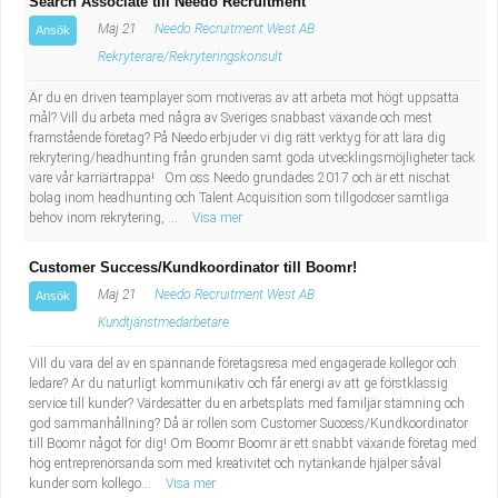
Search Associate till Needo Recruitment
Maj 21
Needo Recruitment West AB
Ansök
Rekryterare/Rekryteringskonsult
Är du en driven teamplayer som motiveras av att arbeta mot högt uppsatta
mål? Vill du arbeta med några av Sveriges snabbast växande och mest
framstående företag? På Needo erbjuder vi dig rätt verktyg för att lära dig
rekrytering/headhunting från grunden samt goda utvecklingsmöjligheter tack
vare vår karriärtrappa! Om oss Needo grundades 2017 och är ett nischat
bolag inom headhunting och Talent Acquisition som tillgodoser samtliga
behov inom rekrytering, ...
Visa mer
Customer Success/Kundkoordinator till Boomr!
Maj 21
Needo Recruitment West AB
Ansök
Kundtjänstmedarbetare
Vill du vara del av en spännande företagsresa med engagerade kollegor och
ledare? Är du naturligt kommunikativ och får energi av att ge förstklassig
service till kunder? Värdesätter du en arbetsplats med familjär stämning och
god sammanhållning? Då är rollen som Customer Success/Kundkoordinator
till Boomr något för dig! Om Boomr Boomr är ett snabbt växande företag med
hög entreprenörsanda som med kreativitet och nytänkande hjälper såväl
kunder som kollego...
Visa mer