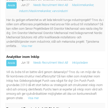
Jun 27
Needo Recruitment West AB
Maskinmekaniker,
Ansök
industri/Maskinmekaniker, varvsindustri
Har du gedigen erfarenhet av att leda tekniskt tunga industriprojekt? Trivs du i
rollen som affärsnära projektledare med ansvar från anbud till installation? Då
kan rollen som Senior Projektledare till Granitor Mechanical vara nästa steg för
dig. Om Granitor Mechanical Granitor Mechanical med bolagsnamnet Nordic
Mechanical Solutions AB utför kvalificerade installations- och
underhållstjänster inom industrirör, stål och mekaniska projekt. Tjänsterna
omfatta...
Visa mer
Analytiker inom Inköp
Jun 18
Needo Recruitment West AB
Inköpsledare
Ansök
Vill du bidra till en bättre vård genom dataanalys? Trivs du i en miljö där du
får kombinera struktur med affärsnytta? Då kan rollen som Analytiker inom
Inköp hos Göteborgsbolaget Purch vara något för dig! Om Purch Purch
grundades 2010 då ett stort behov av strategiskt och strukturerat inköp inom
vård och omsorg identifierats.Purchs team är experter på inköp inom vård och
omsorg och ger sjukvårdsaktörer möjligheten att öka sin konkurrenskraft
genom strate...
Visa mer