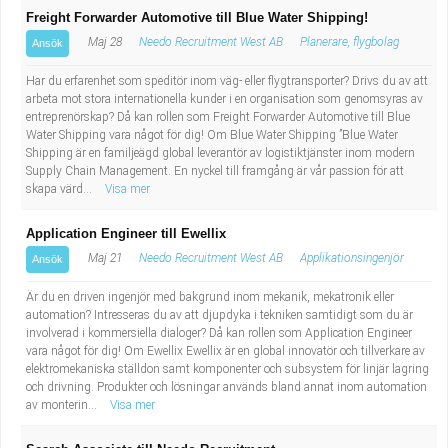
Freight Forwarder Automotive till Blue Water Shipping!
Maj 28
Needo Recruitment West AB
Planerare, flygbolag
Ansök
Har du erfarenhet som speditör inom väg- eller flygtransporter? Drivs du av att
arbeta mot stora internationella kunder i en organisation som genomsyras av
entreprenörskap? Då kan rollen som Freight Forwarder Automotive till Blue
Water Shipping vara något för dig! Om Blue Water Shipping ”Blue Water
Shipping är en familjeägd global leverantör av logistiktjänster inom modern
Supply Chain Management. En nyckel till framgång är vår passion för att
skapa värd...
Visa mer
Application Engineer till Ewellix
Maj 21
Needo Recruitment West AB
Applikationsingenjör
Ansök
Är du en driven ingenjör med bakgrund inom mekanik, mekatronik eller
automation? Intresseras du av att djupdyka i tekniken samtidigt som du är
involverad i kommersiella dialoger? Då kan rollen som Application Engineer
vara något för dig! Om Ewellix Ewellix är en global innovatör och tillverkare av
elektromekaniska ställdon samt komponenter och subsystem för linjär lagring
och drivning. Produkter och lösningar används bland annat inom automation
av monterin...
Visa mer