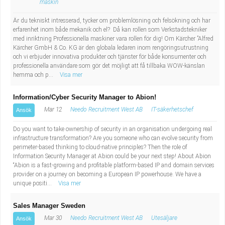
maskin
Är du tekniskt intresserad, tycker om problemlösning och felsökning och har
erfarenhet inom både mekanik och el? Då kan rollen som Verkstadstekniker
med inriktning Professionella maskiner vara rollen för dig! Om Kärcher ”Alfred
Kärcher GmbH & Co. KG är den globala ledaren inom rengöringsutrustning
och vi erbjuder innovativa produkter och tjänster för både konsumenter och
professionella användare som gör det möjligt att få tillbaka WOW-känslan
hemma och p...
Visa mer
Information/Cyber Security Manager to Abion!
Mar 12
Needo Recruitment West AB
IT-säkerhetschef
Ansök
Do you want to take ownership of security in an organisation undergoing real
infrastructure transformation? Are you someone who can evolve security from
perimeter-based thinking to cloud-native principles? Then the role of
Information Security Manager at Abion could be your next step! About Abion
“Abion is a fast-growing and profitable platform-based IP and domain services
provider on a journey on becoming a European IP powerhouse. We have a
unique positi...
Visa mer
Sales Manager Sweden
Mar 30
Needo Recruitment West AB
Utesäljare
Ansök