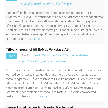
Fastighetstekniker/Drifttekniker, fastighet
Har du erfarenhet av att arbeta med automation och att programmera
styrsystem? Trivs du i en varierande miljö och ser det som spännande att resa
i tjänsten? Vill du bli en del av ett växande företag där du har möjlighet att
påverka? Då kan rollen som Automationstekniker vara något för dig! Om
Centriair Centriair är ett svenskt företag grundat 2007 som designar, utvecklar
och levererar ledande lösningar för minskning av luftburna industriella
utsläpp. Deras...
Visa mer
Tillverkningschef till BoMek Verkstads AB
Jun 30
Needo Recruitment West AB
Arbetsledare,
Ansök
maskintillverkning, verkstadsprodukter
Vill du vara med och utveckla en verksamhet med hög teknisk kunskapsnivå
och gedigen yrkesstolthet? Har du erfarenhet av produktion, ledarskap och
förbättringsarbete? Då kan rollen som Tillverkningschef till BoMek Verkstads
AB vara något för dig! Om BoMek Verkstads AB BoMek Verkstads AB är en
etablerad aktör inom legotillverkning med lång erfarenhet av skärande
bearbetning och svetsning av metalliska material. De levererar avancerad
mekanik till flera av S...
Visa mer
Senior Projektledare till Granitor Mechanical