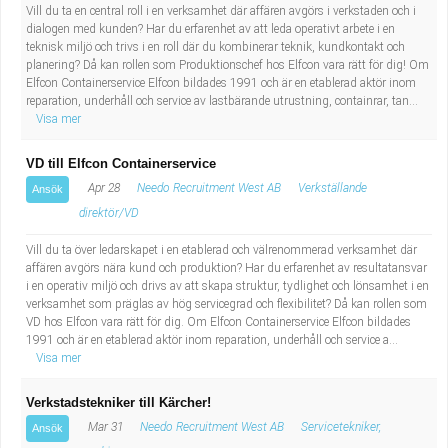
Fastighetsskötare
Socialt arbete
Vill du ta en central roll i en verksamhet där affären avgörs i verkstaden och i
dialogen med kunden? Har du erfarenhet av att leda operativt arbete i en
teknisk miljö och trivs i en roll där du kombinerar teknik, kundkontakt och
Informatör/Kommunikatör
Säkerhetsarbete
planering? Då kan rollen som Produktionschef hos Elfcon vara rätt för dig! Om
Elfcon Containerservice Elfcon bildades 1991 och är en etablerad aktör inom
reparation, underhåll och service av lastbärande utrustning, containrar, tan...
Brevbärare
Tekniskt arbete
Visa mer
Sjuksköterska, grundutbildad
Transport
VD till Elfcon Containerservice
Apr 28
Needo Recruitment West AB
Verkställande
Ansök
Kock, storhushåll
direktör/VD
Vill du ta över ledarskapet i en etablerad och välrenommerad verksamhet där
Undersköterska, vård- o specialavd. o mottagning
affären avgörs nära kund och produktion? Har du erfarenhet av resultatansvar
i en operativ miljö och drivs av att skapa struktur, tydlighet och lönsamhet i en
Bibliotekarie
verksamhet som präglas av hög servicegrad och flexibilitet? Då kan rollen som
VD hos Elfcon vara rätt för dig. Om Elfcon Containerservice Elfcon bildades
1991 och är en etablerad aktör inom reparation, underhåll och service a...
Administrativ assistent
Visa mer
Lärare i gymnasiet
Verkstadstekniker till Kärcher!
Mar 31
Needo Recruitment West AB
Servicetekniker,
Ansök