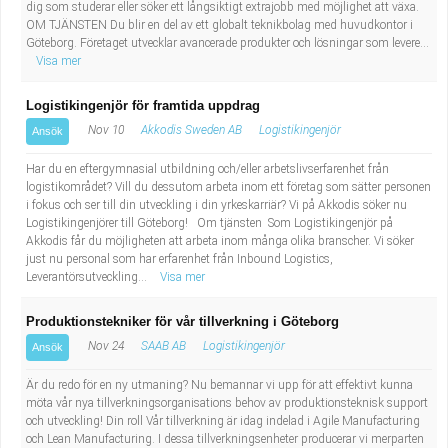
dig som studerar eller söker ett långsiktigt extrajobb med möjlighet att växa.
OM TJÄNSTEN Du blir en del av ett globalt teknikbolag med huvudkontor i
Göteborg. Företaget utvecklar avancerade produkter och lösningar som levere...
Visa mer
Logistikingenjör för framtida uppdrag
Nov 10
Akkodis Sweden AB
Logistikingenjör
Ansök
Har du en eftergymnasial utbildning och/eller arbetslivserfarenhet från
logistikområdet? Vill du dessutom arbeta inom ett företag som sätter personen
i fokus och ser till din utveckling i din yrkeskarriär? Vi på Akkodis söker nu
Logistikingenjörer till Göteborg! Om tjänsten Som Logistikingenjör på
Akkodis får du möjligheten att arbeta inom många olika branscher. Vi söker
just nu personal som har erfarenhet från Inbound Logistics,
Leverantörsutveckling...
Visa mer
Produktionstekniker för vår tillverkning i Göteborg
Nov 24
SAAB AB
Logistikingenjör
Ansök
Är du redo för en ny utmaning? Nu bemannar vi upp för att effektivt kunna
möta vår nya tillverkningsorganisations behov av produktionsteknisk support
och utveckling! Din roll Vår tillverkning är idag indelad i Agile Manufacturing
och Lean Manufacturing. I dessa tillverkningsenheter producerar vi merparten