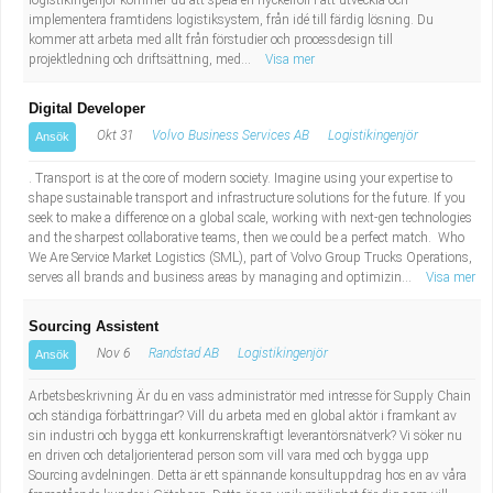
logistikingenjör kommer du att spela en nyckelroll i att utveckla och
implementera framtidens logistiksystem, från idé till färdig lösning. Du
kommer att arbeta med allt från förstudier och processdesign till
projektledning och driftsättning, med...
Visa mer
Digital Developer
Okt 31
Volvo Business Services AB
Logistikingenjör
Ansök
. Transport is at the core of modern society. Imagine using your expertise to
shape sustainable transport and infrastructure solutions for the future. If you
seek to make a difference on a global scale, working with next-gen technologies
and the sharpest collaborative teams, then we could be a perfect match. Who
We Are Service Market Logistics (SML), part of Volvo Group Trucks Operations,
serves all brands and business areas by managing and optimizin...
Visa mer
Sourcing Assistent
Nov 6
Randstad AB
Logistikingenjör
Ansök
Arbetsbeskrivning Är du en vass administratör med intresse för Supply Chain
och ständiga förbättringar? Vill du arbeta med en global aktör i framkant av
sin industri och bygga ett konkurrenskraftigt leverantörsnätverk? Vi söker nu
en driven och detaljorienterad person som vill vara med och bygga upp
Sourcing avdelningen. Detta är ett spännande konsultuppdrag hos en av våra