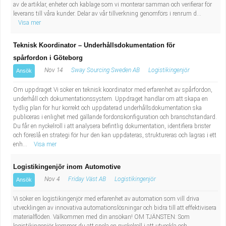
av de artiklar, enheter och kablage som vi monterar samman och verifierar för
leverans till våra kunder. Delar av vår tillverkning genomförs i renrum d...
Visa mer
Teknisk Koordinator – Underhållsdokumentation för
spårfordon i Göteborg
Nov 14
Sway Sourcing Sweden AB
Logistikingenjör
Ansök
Om uppdraget Vi söker en teknisk koordinator med erfarenhet av spårfordon,
underhåll och dokumentationssystem. Uppdraget handlar om att skapa en
tydlig plan för hur korrekt och uppdaterad underhållsdokumentation ska
publiceras i enlighet med gällande fordonskonfiguration och branschstandard.
Du får en nyckelroll i att analysera befintlig dokumentation, identifiera brister
och föreslå en strategi för hur den kan uppdateras, struktureras och lagras i ett
enh...
Visa mer
Logistikingenjör inom Automotive
Nov 4
Friday Väst AB
Logistikingenjör
Ansök
Vi söker en logistikingenjör med erfarenhet av automation som vill driva
utvecklingen av innovativa automationslösningar och bidra till att effektivisera
materialflöden. Välkommen med din ansökan! OM TJÄNSTEN: Som