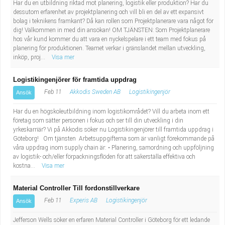
Har du en utbildning riktad mot planering, logistik eller produktion? Har du
dessutom erfarenhet av projektplanering och vill bli en del av ett expansivt
bolag i teknikens framkant? Då kan rollen som Projektplanerare vara något för
dig! Välkommen in med din ansökan! OM TJÄNSTEN: Som Projektplanerare
hos vår kund kommer du att vara en nyckelspelare i ett team med fokus på
planering för produktionen. Teamet verkar i gränslandet mellan utveckling,
inköp, proj...
Visa mer
Logistikingenjörer för framtida uppdrag
Feb 11
Akkodis Sweden AB
Logistikingenjör
Ansök
Har du en högskoleutbildning inom logistikområdet? Vill du arbeta inom ett
företag som sätter personen i fokus och ser till din utveckling i din
yrkeskarriär? Vi på Akkodis söker nu Logistikingenjörer till framtida uppdrag i
Göteborg! Om tjänsten Arbetsuppgifterna som är vanligt förekommande på
våra uppdrag inom supply chain är: • Planering, samordning och uppföljning
av logistik- och/eller förpackningsflöden för att säkerställa effektiva och
kostna...
Visa mer
Material Controller Till fordonstillverkare
Feb 11
Experis AB
Logistikingenjör
Ansök
Jefferson Wells söker en erfaren Material Controller i Göteborg för ett ledande