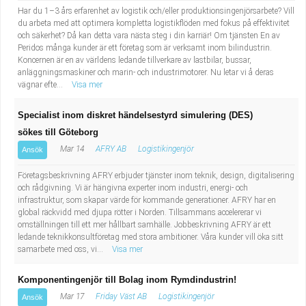
Har du 1–3 års erfarenhet av logistik och/eller produktionsingenjörsarbete? Vill
du arbeta med att optimera kompletta logistikflöden med fokus på effektivitet
och säkerhet? Då kan detta vara nästa steg i din karriär! Om tjänsten En av
Peridos många kunder är ett företag som är verksamt inom bilindustrin.
Koncernen är en av världens ledande tillverkare av lastbilar, bussar,
anläggningsmaskiner och marin- och industrimotorer. Nu letar vi å deras
vägnar efte...
Visa mer
Specialist inom diskret händelsestyrd simulering (DES)
sökes till Göteborg
Mar 14
AFRY AB
Logistikingenjör
Ansök
Företagsbeskrivning AFRY erbjuder tjänster inom teknik, design, digitalisering
och rådgivning. Vi är hängivna experter inom industri, energi- och
infrastruktur, som skapar värde för kommande generationer. AFRY har en
global räckvidd med djupa rötter i Norden. Tillsammans accelererar vi
omställningen till ett mer hållbart samhälle. Jobbeskrivning AFRY är ett
ledande teknikkonsultföretag med stora ambitioner. Våra kunder vill öka sitt
samarbete med oss, vi...
Visa mer
Komponentingenjör till Bolag inom Rymdindustrin!
Mar 17
Friday Väst AB
Logistikingenjör
Ansök