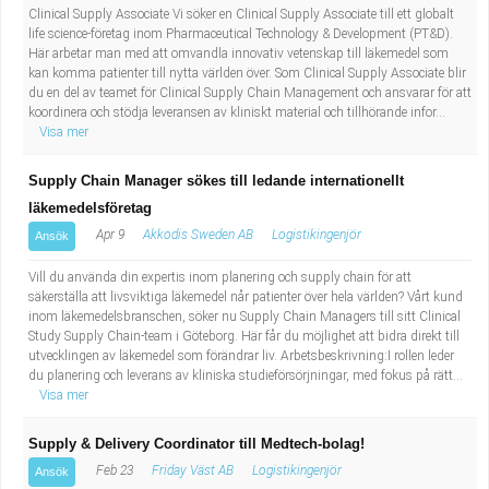
Fastighetsskötare
Socialt arbete
Clinical Supply Associate Vi söker en Clinical Supply Associate till ett globalt
life science-företag inom Pharmaceutical Technology & Development (PT&D).
Här arbetar man med att omvandla innovativ vetenskap till läkemedel som
Informatör/Kommunikatör
Säkerhetsarbete
kan komma patienter till nytta världen över. Som Clinical Supply Associate blir
du en del av teamet för Clinical Supply Chain Management och ansvarar för att
koordinera och stödja leveransen av kliniskt material och tillhörande infor...
Brevbärare
Tekniskt arbete
Visa mer
Sjuksköterska, grundutbildad
Transport
Supply Chain Manager sökes till ledande internationellt
läkemedelsföretag
Kock, storhushåll
Apr 9
Akkodis Sweden AB
Logistikingenjör
Ansök
Undersköterska, vård- o specialavd. o mottagning
Vill du använda din expertis inom planering och supply chain för att
säkerställa att livsviktiga läkemedel når patienter över hela världen? Vårt kund
inom läkemedelsbranschen, söker nu Supply Chain Managers till sitt Clinical
Bibliotekarie
Study Supply Chain-team i Göteborg. Här får du möjlighet att bidra direkt till
utvecklingen av läkemedel som förändrar liv. Arbetsbeskrivning:I rollen leder
du planering och leverans av kliniska studieförsörjningar, med fokus på rätt...
Administrativ assistent
Visa mer
Lärare i gymnasiet
Supply & Delivery Coordinator till Medtech-bolag!
Feb 23
Friday Väst AB
Logistikingenjör
Ansök