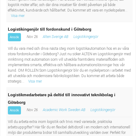
logistik möter affär, och där dina insatser får direkt påverkan på både
effektivitet, kundvärde och hållbarhet. Du kommer att vara en nyckelspelare...
Visa mer
Logistikingenjör till fordonskund i Göteborg
Nov 26
Alten Sverige AB
Logistikingenjör
Ansök
Vill du vara med och driva nästa steg inom logistikautomation hos en av våra
stora fordonskunder i Göteborg? Just nu söker ALTEN en Logistikingenjör med
inriktning mot automation som vill utveckla framtidens materialflöden och
implementera smarta, effektiva och hållbara automationslösningar hos vår
kund. OM ROLLEN Som Logistikingenjör blir du en nyckelperson i arbetet med
att utveckla och modernisera fabrikslogistiken. Du kommer att arbeta både
strategis...
Visa mer
Logistikmedarbetare på deltid till innovativt teknikbolag i
Göteborg
Nov 26
Academic Work Sweden AB
Logistikingenjör
Ansök
Vill du arbeta extra inom logistik och trivs med varierade, praktiska
arbetsuppgifter? Här får du en flexibel deltidsroll i en modern och internationell
miljö där produkterna bidrar till samhällsutveckling världen över. Perfekt för