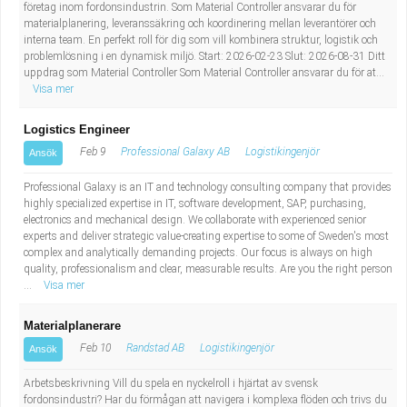
företag inom fordonsindustrin. Som Material Controller ansvarar du för
materialplanering, leveranssäkring och koordinering mellan leverantörer och
interna team. En perfekt roll för dig som vill kombinera struktur, logistik och
problemlösning i en dynamisk miljö. Start: 2026-02-23 Slut: 2026-08-31 Ditt
uppdrag som Material Controller Som Material Controller ansvarar du för at...
Visa mer
Logistics Engineer
Feb 9
Professional Galaxy AB
Logistikingenjör
Ansök
Professional Galaxy is an IT and technology consulting company that provides
highly specialized expertise in IT, software development, SAP, purchasing,
electronics and mechanical design. We collaborate with experienced senior
experts and deliver strategic value-creating expertise to some of Sweden's most
complex and analytically demanding projects. Our focus is always on high
quality, professionalism and clear, measurable results. Are you the right person
...
Visa mer
Materialplanerare
Feb 10
Randstad AB
Logistikingenjör
Ansök
Arbetsbeskrivning Vill du spela en nyckelroll i hjärtat av svensk
fordonsindustri? Har du förmågan att navigera i komplexa flöden och trivs du