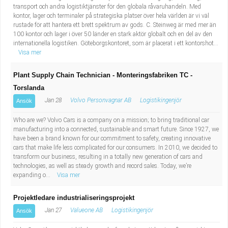
transport och andra logistiktjänster för den globala råvaruhandeln. Med
kontor, lager och terminaler på strategiska platser över hela världen är vi väl
rustade för att hantera ett brett spektrum av gods. C. Steinweg är med mer än
100 kontor och lager i över 50 länder en stark aktör globalt och en del av den
internationella logistiken. Göteborgskontoret, som är placerat i ett kontorshot...
Visa mer
Plant Supply Chain Technician - Monteringsfabriken TC -
Torslanda
Jan 28
Volvo Personvagnar AB
Logistikingenjör
Ansök
Who are we? Volvo Cars is a company on a mission; to bring traditional car
manufacturing into a connected, sustainable and smart future. Since 1927, we
have been a brand known for our commitment to safety, creating innovative
cars that make life less complicated for our consumers. In 2010, we decided to
transform our business, resulting in a totally new generation of cars and
technologies, as well as steady growth and record sales. Today, we’re
expanding o...
Visa mer
Projektledare industrialiseringsprojekt
Jan 27
Valueone AB
Logistikingenjör
Ansök