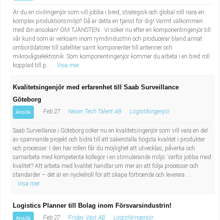
Är du en civilingenjör som vill jobba i bred, strategisk och global roll nära en
komplex produktionsmiljö? Då är detta en tjänst för dig! Varmt välkommen
med din ansökan! OM TJÄNSTEN: Vi söker nu efter en komponentingenjör till
vår kund som är verksam inom rymdindustrin och producerar bland annat
omborddatorer till satelliter samt komponenter till antenner och
mikrovågselektronik. Som komponentingenjör kommer du arbeta i en bred roll
kopplad till p...
Visa mer
Kvalitetsingenjör med erfarenhet till Saab Surveillance
Göteborg
Feb 27
Nexer Tech Talent AB
Logistikingenjör
Ansök
Saab Surveillance i Göteborg söker nu en kvalitetsingenjör som vill vara en del
av spännande projekt och bidra till att säkerställa högsta kvalitet i produkter
och processer. I den här rollen får du möjlighet att utvecklas, påverka och
samarbeta med kompetenta kollegor i en stimulerande miljö. Varför jobba med
kvalitet? Att arbeta med kvalitet handlar om mer än att följa processer och
standarder – det är en nyckelroll för att skapa förtroende och leverera ...
Visa mer
Logistics Planner till Bolag inom Försvarsindustrin!
Feb 27
Friday Väst AB
Logistikingenjör
Ansök