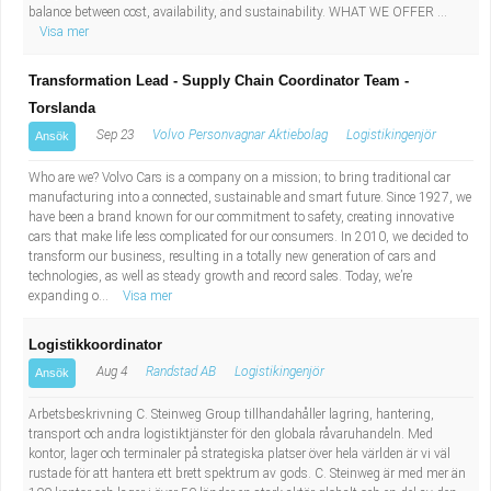
balance between cost, availability, and sustainability. WHAT WE OFFER ...
Visa mer
Transformation Lead - Supply Chain Coordinator Team -
Torslanda
Sep 23
Volvo Personvagnar Aktiebolag
Logistikingenjör
Ansök
Who are we? Volvo Cars is a company on a mission; to bring traditional car
manufacturing into a connected, sustainable and smart future. Since 1927, we
have been a brand known for our commitment to safety, creating innovative
cars that make life less complicated for our consumers. In 2010, we decided to
transform our business, resulting in a totally new generation of cars and
technologies, as well as steady growth and record sales. Today, we’re
expanding o...
Visa mer
Logistikkoordinator
Aug 4
Randstad AB
Logistikingenjör
Ansök
Arbetsbeskrivning C. Steinweg Group tillhandahåller lagring, hantering,
transport och andra logistiktjänster för den globala råvaruhandeln. Med
kontor, lager och terminaler på strategiska platser över hela världen är vi väl
rustade för att hantera ett brett spektrum av gods. C. Steinweg är med mer än