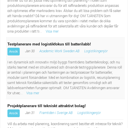
Brinner du för att jobba med optimering och planering? I rollen som
produktionsplanerare ansvarar du för att raffinaderiets produktion anpassas
och optimeras efter marknadens krav. Älskar du att lösa problem och få saker
att hända snabbt? Då har vi utmaningen för dig! OM TJÄNSTEN Som
produktionsplanerare kommer du vara spindeln i nätet mellan de olika
avdelningar på raffinaderiet för att säkerställa att våra kunder och depåer får
sina produkter i rätt ti...
Visa mer
Testplanerare med logistikfokus till batterilabb!
Jan 30
Academic Work Sweden AB
Logistikingenjör
Ansök
I en dynamisk och innovativ miljö byggs framtidens batteriteknologi, och nu
stärks teamet med en strukturerad och drivande testriggsplanerare. Denna roll
är central i planeringen och hanteringen av testprocesser för battericeller,
moduler samt försändelser. Med en kombination av logistik, resursplanering
samt teknisk förståelse säkerställs att tester genomförs smidigt och att
labbverksamheten fungerar optimalt. OM TJÄNSTEN Avdelningen ansvarar
för utvec...
Visa mer
Projektplanerare till tekniskt attraktivt bolag!
Jan 31
Framtiden i Sverige AB
Logistikingenjör
Ansök
Vill du arbeta med planering, koordinering samt besitter ett intresse för teknik?