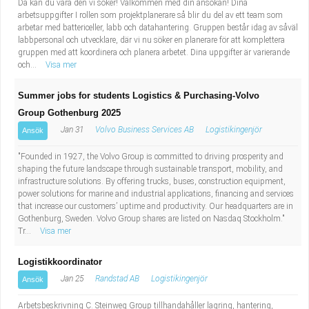
Då kan du vara den vi söker! Välkommen med din ansökan! Dina
arbetsuppgifter I rollen som projektplanerare så blir du del av ett team som
arbetar med battericeller, labb och datahantering. Gruppen består idag av såväl
labbpersonal och utvecklare, där vi nu söker en planerare för att komplettera
gruppen med att koordinera och planera arbetet. Dina uppgifter är varierande
och...
Visa mer
Summer jobs for students Logistics & Purchasing-Volvo
Group Gothenburg 2025
Jan 31
Volvo Business Services AB
Logistikingenjör
Ansök
"Founded in 1927, the Volvo Group is committed to driving prosperity and
shaping the future landscape through sustainable transport, mobility, and
infrastructure solutions. By offering trucks, buses, construction equipment,
power solutions for marine and industrial applications, financing and services
that increase our customers’ uptime and productivity. Our headquarters are in
Gothenburg, Sweden. Volvo Group shares are listed on Nasdaq Stockholm."
Tr...
Visa mer
Logistikkoordinator
Jan 25
Randstad AB
Logistikingenjör
Ansök
Arbetsbeskrivning C. Steinweg Group tillhandahåller lagring, hantering,