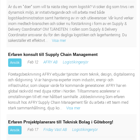
Är du en "doer" som vill ta nästa steg inom logistik? Vi söker dig som trivs i en
dynamisk miljö, är initiativtagande och vill arbeta med både
logistikadministration samt hantering av in- och utleveranser. Vår kund verkar
inom medtech-branschen och söker nu förstärkning i form av en Supply &
Delivery Coordinator! OM TJÄNSTEN: I rollen som Supply & Delivery
Coordinator ansvarar du för den dagliga logistiken och lagerhantering. Du
säkerställer ett effektivt...
Visa mer
Erfaren konsult till Supply Chain Management
Feb 12
AFRY AB
Logistikingenjör
Ansök
Företagsbeskrivning AFRY erbjuder tjänster inom teknik, design, digitalisering
och rådgivning. Vi är hängivna experter inom industri, energi- och
infrastruktur, som skapar värde för kommande generationer. AFRY har en
global räckvidd med djupa rötter i Norden. Tillsammans accelererar vi
omställningen till ett mer hållbart samhälle. Jobbeskrivning Som erfaren
konsult hos AFRY Supply Chain Management får du arbeta i ett team med
stark sammanhållning, djup ko...
Visa mer
Erfaren Projektplanerare till Teknisk Bolag i Göteborg!
Feb 17
Friday Väst AB
Logistikingenjör
Ansök