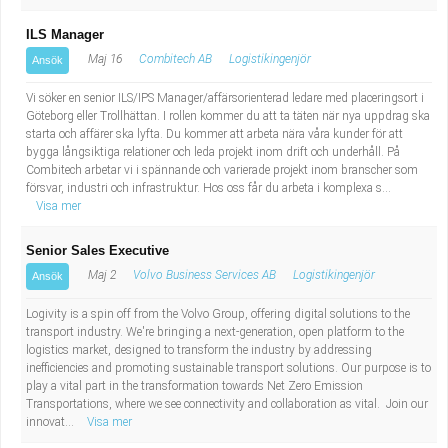
ILS Manager
Maj 16
Combitech AB
Logistikingenjör
Ansök
Vi söker en senior ILS/IPS Manager/affärsorienterad ledare med placeringsort i
Göteborg eller Trollhättan. I rollen kommer du att ta täten när nya uppdrag ska
starta och affärer ska lyfta. Du kommer att arbeta nära våra kunder för att
bygga långsiktiga relationer och leda projekt inom drift och underhåll. På
Combitech arbetar vi i spännande och varierade projekt inom branscher som
försvar, industri och infrastruktur. Hos oss får du arbeta i komplexa s...
Visa mer
Senior Sales Executive
Maj 2
Volvo Business Services AB
Logistikingenjör
Ansök
Logivity is a spin off from the Volvo Group, offering digital solutions to the
transport industry. We're bringing a next-generation, open platform to the
logistics market, designed to transform the industry by addressing
inefficiencies and promoting sustainable transport solutions. Our purpose is to
play a vital part in the transformation towards Net Zero Emission
Transportations, where we see connectivity and collaboration as vital. Join our
innovat...
Visa mer