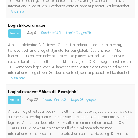
100 kontor och lager i över 50 länder en stark aktör globalt och en del av den
internationella logistiken. Göteborgskontoret, som är placerat i ett kontorshot...
Visa mer
Logistikkoordinator
Aug 4
Randstad AB
Logistikingenjör
Ansök
Arbetsbeskrivning C. Steinweg Group tillhandahåller lagring, hantering,
transport och andra logistiktjänster för den globala råvaruhandeln. Med
kontor, lager och terminaler på strategiska platser över hela världen är vi väl
rustade för att hantera ett brett spektrum av gods. C. Steinweg är med mer än
100 kontor och lager i över 50 länder en stark aktör globalt och en del av den
internationella logistiken. Göteborgskontoret, som är placerat i ett kontorshot...
Visa mer
Logistikstudent Sökes till Extrajobb!
Aug 28
Friday Väst AB
Logistikingenjör
Ansök
Är du en logistikstudent och vill ha ett meriterande extrajobb vid sidan av dina
studier? Vi söker dig som vill arbeta såväl praktiskt som administrativt med
logistik. Vi tillämpar löpande urval - välkommen in med din ansökan! OM
TJÄNSTEN: Vi söker nu en student till vår kund som arbetar med
internationell logistik och har sin produktion i centrala Göteborg. Du kommer