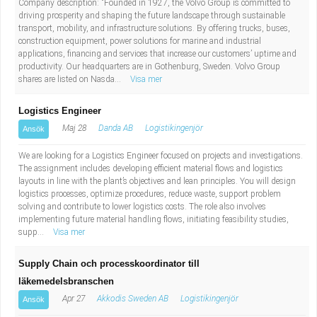
Company description: "Founded in 1927, the Volvo Group is committed to
Industriell tillverkning
Behandlingsassistent/Socialpedagog
driving prosperity and shaping the future landscape through sustainable
transport, mobility, and infrastructure solutions. By offering trucks, buses,
construction equipment, power solutions for marine and industrial
Installation, drift, underhåll
Tandsköterska
applications, financing and services that increase our customers’ uptime and
productivity. Our headquarters are in Gothenburg, Sweden. Volvo Group
shares are listed on Nasda...
Visa mer
Kropps- och skönhetsvård
Budbilsförare
Logistics Engineer
Kultur, media, design
Tidningsbud/Tidningsdistributör
Maj 28
Danda AB
Logistikingenjör
Ansök
Militärt arbete
Lärare i fritidshem/Fritidspedagog
We are looking for a Logistics Engineer focused on projects and investigations.
The assignment includes developing efficient material flows and logistics
layouts in line with the plant’s objectives and lean principles. You will design
Naturbruk
Taxiförare/Taxichaufför
logistics processes, optimize procedures, reduce waste, support problem
solving and contribute to lower logistics costs. The role also involves
implementing future material handling flows, initiating feasibility studies,
Naturvetenskapligt arbete
Läkarsekreterare/Vårdadmin/Medicinsk
supp...
Visa mer
sekreterare
Pedagogiskt arbete
Supply Chain och processkoordinator till
läkemedelsbranschen
Lastbilsförare m.fl.
Sanering och renhållning
Apr 27
Akkodis Sweden AB
Logistikingenjör
Ansök