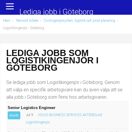
Yrkesområden
Populära jobb
Lediga jobb i Göteborg
Hem
›
Tekniskt arbete
›
Civilingenjörsyrken, logistik och prod.planering
›
Administration, ekonomi, juridik
Undersköterska, hemtjänst och äldreboende
Logistikingenjör
- Göteborg
Bygg och anläggning
Städare/Lokalvårdare
LEDIGA JOBB SOM
Chefer och verksamhetsledare
Barnskötare
LOGISTIKINGENJÖR I
Data/IT
Lärare i förskola/Förskollärare
GÖTEBORG
Försäljning, inköp, marknadsföring
Lagerarbetare
Se lediga jobb som Logistikingenjör i Göteborg. Genom
att välja en specifik arbetsgivare kan du även välja att se
Hantverksyrken
Bussförare/Busschaufför
alla jobb i Göteborg som finns hos arbetsgivaren.
Senior Logistics Engineer
Hotell, restaurang, storhushåll
Elevassistent
Jul 9
VOLVO BUSINESS SERVICES AKTIEBOLAG
Ansök
Hälso- och sjukvård
Personlig assistent
Logistikingenjör