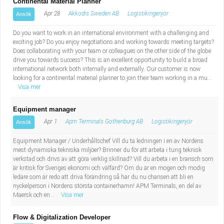
Continental Material Planner
Apr 28
Akkodis Sweden AB
Logistikingenjör
Ansök
Do you want to work in an international environment with a challenging and
exciting job? Do you enjoy negotiations and working towards meeting targets?
Does collaborating with your team or colleagues on the other side of the globe
drive you towards success? This is an excellent opportunity to build a broad
international network both internally and externally. Our customer is now
looking for a continental material planner to join their team working in a mu...
Visa mer
Equipment manager
Apr 1
Apm Terminals Gothenburg AB
Logistikingenjör
Ansök
Equipment Manager / Underhållschef Vill du ta ledningen i en av Nordens
mest dynamiska tekniska miljöer? Brinner du för att arbeta i tung teknisk
verkstad och drivs av att göra verklig skillnad? Vill du arbeta i en bransch som
är kritisk för Sveriges ekonomi och välfärd? Om du är en mogen och modig
ledare som är redo att driva förändring så har du nu chansen att bli en
nyckelperson i Nordens största containerhamn! APM Terminals, en del av
Maersk och en...
Visa mer
Flow & Digitalization Developer