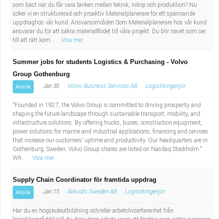
som bäst när du får vara länken mellan teknik, inköp och produktion? Nu
söker vi en strukturerad och proaktiv Materialplanerare för ett spännande
uppdraghos vår kund. Ansvarsområden Som Materialplanerare hos vår kund
ansvarar du för att säkra materialflödet till våra projekt. Du blir navet som ser
till att rätt kom...
Visa mer
Summer jobs for students Logistics & Purchasing - Volvo
Group Gothenburg
Jan 30
Volvo Business Services AB
Logistikingenjör
Ansök
"Founded in 1927, the Volvo Group is committed to driving prosperity and
shaping the future landscape through sustainable transport, mobility, and
infrastructure solutions. By offering trucks, buses, construction equipment,
power solutions for marine and industrial applications, financing and services
that increase our customers’ uptime and productivity. Our headquarters are in
Gothenburg, Sweden. Volvo Group shares are listed on Nasdaq Stockholm."
Wh...
Visa mer
Supply Chain Coordinator för framtida uppdrag
Jan 15
Akkodis Sweden AB
Logistikingenjör
Ansök
Har du en högskoleutbildning och/eller arbetslivserfarenhet från