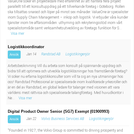
ValueOne söker en projektledare med erfarenhet av att hantera flera projekt
parallellt till ett konsultuppdrag på ett tillverkande företag i Göteborg. Rollen
ska tillsättas snarast och löper på minst sex månader. ValueOne är specialister
inom Supply Chain Management – inköp och logistik. Vi erbjuder våra kunder
tjänster inom tre affärsområden: uthyrning och rekryteringsstöd inom vårt
specialistområde samt verksamhetsutveckling av företags funktion för S...
Visa mer
Logistikkoordinator
Jan 14
Randstad AB
Logistikingenjör
Ansök
Arbetsbeskrivning Vill du arbeta som konsult på spännande uppdrag och
bidra till att optimera och utveckla logistiklösningar hos framstående företag?
Vi söker nu erfarna logistikkonsulter som vill ta sig an nya utmaningar hos
oss! Randstad Professional är specialiserade inom kvalificerade yrkesroller och
är en del av Randstad, en global ledare för talanger med visionen att vara
världens mest rättvisa och specialiserade talangföretag. Med huvudkontor i
Ne...
Visa mer
Digital Product Owner Senior (SG7) Exempt (01900993)
Jan 22
Volvo Business Services AB
Logistikingenjör
Ansök
"Founded in 1927, the Volvo Group is committed to driving prosperity and