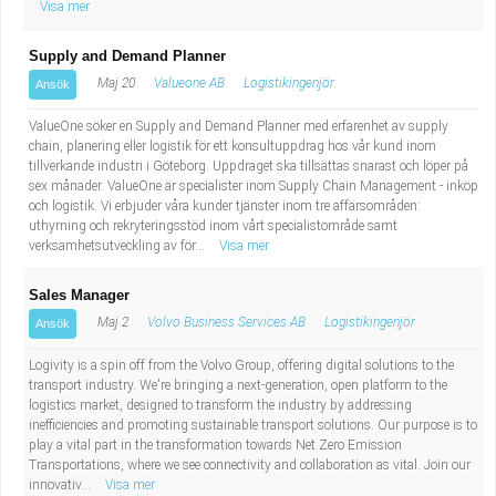
Visa mer
Supply and Demand Planner
Maj 20
Valueone AB
Logistikingenjör
Ansök
ValueOne söker en Supply and Demand Planner med erfarenhet av supply
chain, planering eller logistik för ett konsultuppdrag hos vår kund inom
tillverkande industri i Göteborg. Uppdraget ska tillsättas snarast och löper på
sex månader. ValueOne är specialister inom Supply Chain Management - inköp
och logistik. Vi erbjuder våra kunder tjänster inom tre affärsområden:
uthyrning och rekryteringsstöd inom vårt specialistområde samt
verksamhetsutveckling av för...
Visa mer
Sales Manager
Maj 2
Volvo Business Services AB
Logistikingenjör
Ansök
Logivity is a spin off from the Volvo Group, offering digital solutions to the
transport industry. We're bringing a next-generation, open platform to the
logistics market, designed to transform the industry by addressing
inefficiencies and promoting sustainable transport solutions. Our purpose is to
play a vital part in the transformation towards Net Zero Emission
Transportations, where we see connectivity and collaboration as vital. Join our
innovativ...
Visa mer