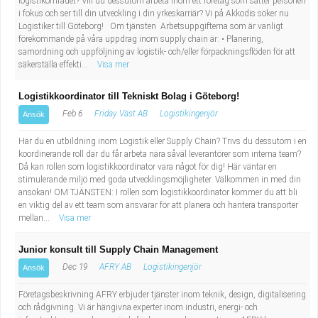
logistikområdet? Vill du dessutom arbeta inom ett företag som sätter personen
i fokus och ser till din utveckling i din yrkeskarriär? Vi på Akkodis söker nu
Logistiker till Göteborg! Om tjänsten Arbetsuppgifterna som är vanligt
förekommande på våra uppdrag inom supply chain är: • Planering,
samordning och uppföljning av logistik- och/eller förpackningsflöden för att
säkerställa effekti...
Visa mer
Logistikkoordinator till Tekniskt Bolag i Göteborg!
Feb 6
Friday Väst AB
Logistikingenjör
Ansök
Har du en utbildning inom Logistik eller Supply Chain? Trivs du dessutom i en
koordinerande roll där du får arbeta nära såväl leverantörer som interna team?
Då kan rollen som logistikkoordinator vara något för dig! Här väntar en
stimulerande miljö med goda utvecklingsmöjligheter. Välkommen in med din
ansökan! OM TJÄNSTEN: I rollen som logistikkoordinator kommer du att bli
en viktig del av ett team som ansvarar för att planera och hantera transporter
mellan...
Visa mer
Junior konsult till Supply Chain Management
Dec 19
AFRY AB
Logistikingenjör
Ansök
Företagsbeskrivning AFRY erbjuder tjänster inom teknik, design, digitalisering
och rådgivning. Vi är hängivna experter inom industri, energi- och