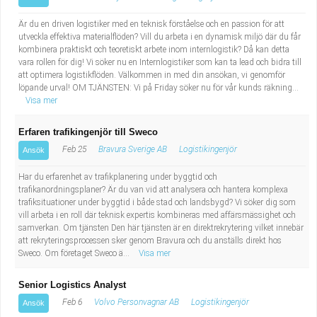
Är du en driven logistiker med en teknisk förståelse och en passion för att
utveckla effektiva materialflöden? Vill du arbeta i en dynamisk miljö där du får
kombinera praktiskt och teoretiskt arbete inom internlogistik? Då kan detta
vara rollen för dig! Vi söker nu en Internlogistiker som kan ta lead och bidra till
att optimera logistikflöden. Välkommen in med din ansökan, vi genomför
löpande urval! OM TJÄNSTEN: Vi på Friday söker nu för vår kunds räkning...
Visa mer
Erfaren trafikingenjör till Sweco
Feb 25
Bravura Sverige AB
Logistikingenjör
Ansök
Har du erfarenhet av trafikplanering under byggtid och
trafikanordningsplaner? Är du van vid att analysera och hantera komplexa
trafiksituationer under byggtid i både stad och landsbygd? Vi söker dig som
vill arbeta i en roll där teknisk expertis kombineras med affärsmässighet och
samverkan. Om tjänsten Den här tjänsten är en direktrekrytering vilket innebär
att rekryteringsprocessen sker genom Bravura och du anställs direkt hos
Sweco. Om företaget Sweco ä...
Visa mer
Senior Logistics Analyst
Feb 6
Volvo Personvagnar AB
Logistikingenjör
Ansök