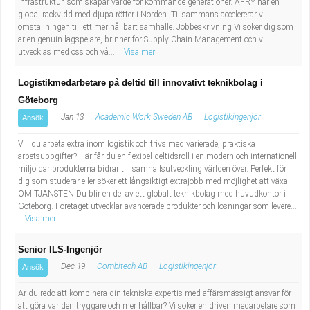
infrastruktur, som skapar värde för kommande generationer. AFRY har en
global räckvidd med djupa rötter i Norden. Tillsammans accelererar vi
omställningen till ett mer hållbart samhälle. Jobbeskrivning Vi söker dig som
är en genuin lagspelare, brinner för Supply Chain Management och vill
utvecklas med oss och vå...
Visa mer
Logistikmedarbetare på deltid till innovativt teknikbolag i
Göteborg
Jan 13
Academic Work Sweden AB
Logistikingenjör
Ansök
Vill du arbeta extra inom logistik och trivs med varierade, praktiska
arbetsuppgifter? Här får du en flexibel deltidsroll i en modern och internationell
miljö där produkterna bidrar till samhällsutveckling världen över. Perfekt för
dig som studerar eller söker ett långsiktigt extrajobb med möjlighet att växa.
OM TJÄNSTEN Du blir en del av ett globalt teknikbolag med huvudkontor i
Göteborg. Företaget utvecklar avancerade produkter och lösningar som levere...
Visa mer
Senior ILS-Ingenjör
Dec 19
Combitech AB
Logistikingenjör
Ansök
Är du redo att kombinera din tekniska expertis med affärsmässigt ansvar för
att göra världen tryggare och mer hållbar? Vi söker en driven medarbetare som