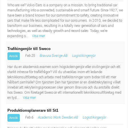
Who are we? Volvo Cars is a company on a mission; to bring traditional car
manufacturing into a connected, sustainable and smart future. Since 1927, we
have been a brand known for our commitment to safety, creating innovative
cars that make life less complicated for our consumers. In 2010, we decided to
transform our business, resulting in a totally new generation of cars and
technologies, as well as steady growth and record sales. Today, we’re
expanding o...
Visa mer
Trafikingenjör till Sweco
Feb 25
Bravura Sverige AB
Logistikingenjör
Ansök
Har du en akademisk examen som högskoleingenjör eller civilingenjör och ett
starkt intresse för trafikfrågor? Vill du utvecklas inom ett ledande
teknikkonsultföretag och arbeta med trafiklösningar som bidrar till ett mer
hållbart samhälle? Om tjänsten Den här tjänsten är en direktrekrytering vilket
innebär att rekryteringsprocessen sker genom Bravura och du anställs direkt
hos Sweco. Om företaget Sweco är ett internationellt teknikkonsultföretag med
en tyd...
Visa mer
Produktionsplanerare till St1
Feb 6
Academic Work Sweden AB
Logistikingenjör
Ansök