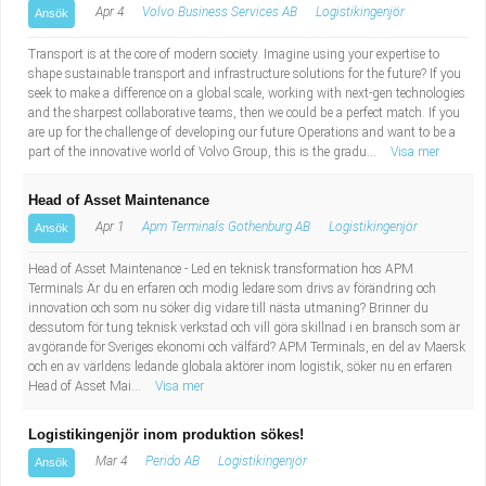
Apr 4
Volvo Business Services AB
Logistikingenjör
Ansök
Transport is at the core of modern society. Imagine using your expertise to
shape sustainable transport and infrastructure solutions for the future? If you
seek to make a difference on a global scale, working with next-gen technologies
and the sharpest collaborative teams, then we could be a perfect match. If you
are up for the challenge of developing our future Operations and want to be a
part of the innovative world of Volvo Group, this is the gradu...
Visa mer
Head of Asset Maintenance
Apr 1
Apm Terminals Gothenburg AB
Logistikingenjör
Ansök
Head of Asset Maintenance - Led en teknisk transformation hos APM
Terminals Är du en erfaren och modig ledare som drivs av förändring och
innovation och som nu söker dig vidare till nästa utmaning? Brinner du
dessutom för tung teknisk verkstad och vill göra skillnad i en bransch som är
avgörande för Sveriges ekonomi och välfärd? APM Terminals, en del av Maersk
och en av världens ledande globala aktörer inom logistik, söker nu en erfaren
Head of Asset Mai...
Visa mer
Logistikingenjör inom produktion sökes!
Mar 4
Perido AB
Logistikingenjör
Ansök