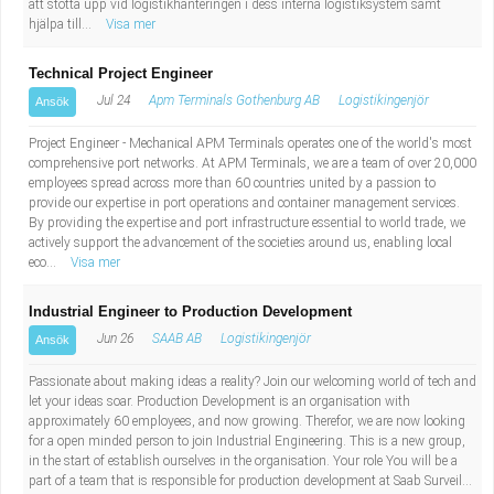
att stötta upp vid logistikhanteringen i dess interna logistiksystem samt
hjälpa till...
Visa mer
Technical Project Engineer
Jul 24
Apm Terminals Gothenburg AB
Logistikingenjör
Ansök
Project Engineer - Mechanical APM Terminals operates one of the world's most
comprehensive port networks. At APM Terminals, we are a team of over 20,000
employees spread across more than 60 countries united by a passion to
provide our expertise in port operations and container management services.
By providing the expertise and port infrastructure essential to world trade, we
actively support the advancement of the societies around us, enabling local
eco...
Visa mer
Industrial Engineer to Production Development
Jun 26
SAAB AB
Logistikingenjör
Ansök
Passionate about making ideas a reality? Join our welcoming world of tech and
let your ideas soar. Production Development is an organisation with
approximately 60 employees, and now growing. Therefor, we are now looking
for a open minded person to join Industrial Engineering. This is a new group,
in the start of establish ourselves in the organisation. Your role You will be a
part of a team that is responsible for production development at Saab Surveil...