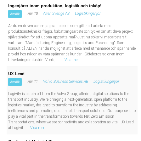
Ingenjörer inom produktion, logistik och inköp!
Apr 10
Alten Sverige AB
Logistikingenjör
Ansök
Är du en driven och engagerad person som gillar att arbeta med
produktionstekniska frågor, förbättringsarbete och tycker om att driva projekt
självständigt för att uppnå uppsatta mål? Just nu söker vi medarbetare till
vårt team "Manufacturing Engineering, Logistics and Purchasing". Som
konsult på ALTEN har du möjlighet att arbeta med utmanande och spännande
projekt hos någon av våra spännande kunder i Göteborgsregionen inom
tillverkningsindustrin. Vi erbju...
Visa mer
UX Lead
Apr 11
Volvo Business Services AB
Logistikingenjör
Ansök
Logivity is a spin off from the Volvo Group, offering digital solutions to the
transport industry. We're bringing a next-generation, open platform to the
logistics market, designed to transform the industry by addressing
inefficiencies and promoting sustainable transport solutions. Our purpose is to
play a vital part in the transformation towards Net Zero Emission
Transportations, where we see connectivity and collaboration as vital. UX Lead
at Logivit...
Visa mer