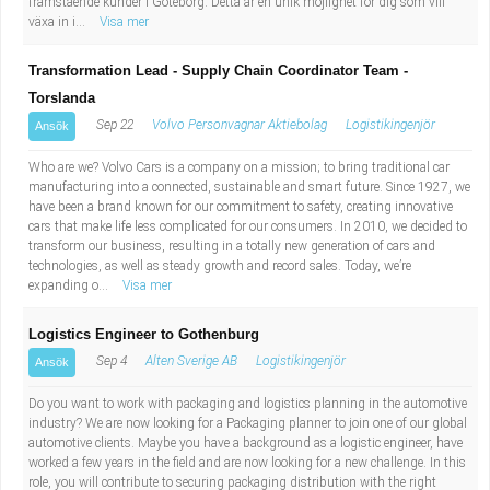
framstående kunder i Göteborg. Detta är en unik möjlighet för dig som vill
växa in i...
Visa mer
Transformation Lead - Supply Chain Coordinator Team -
Torslanda
Sep 22
Volvo Personvagnar Aktiebolag
Logistikingenjör
Ansök
Who are we? Volvo Cars is a company on a mission; to bring traditional car
manufacturing into a connected, sustainable and smart future. Since 1927, we
have been a brand known for our commitment to safety, creating innovative
cars that make life less complicated for our consumers. In 2010, we decided to
transform our business, resulting in a totally new generation of cars and
technologies, as well as steady growth and record sales. Today, we’re
expanding o...
Visa mer
Logistics Engineer to Gothenburg
Sep 4
Alten Sverige AB
Logistikingenjör
Ansök
Do you want to work with packaging and logistics planning in the automotive
industry? We are now looking for a Packaging planner to join one of our global
automotive clients. Maybe you have a background as a logistic engineer, have
worked a few years in the field and are now looking for a new challenge. In this
role, you will contribute to securing packaging distribution with the right