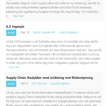
har arbetat något år inom supply chain och söker en ny utmaning. Här får du
arbeta nära verksamhetens operativa flöden och bidra till att leveranser,
planering och uppföljning fungerar smidigt från dag till dag. Om rollenSom
L...
Visa mer
ILS Ingenjör
Dec 18
Aleido Sweden AB
Logistikingenjör
Ansök
Under 2026 planerar vi att fortsätta växa inom ILS området och söker därför
dig som idag arbetar som ILS ingenjör eller motsvarande, gärna inom
försvarsindustrin, och vill fortsätta din resa tillsammans med oss. Hos oss får
du möjligheten att arbeta i framkant i ett område som senaste åren vuxit sig
större och dessutom vara med och bidra till ett större syfte. Vad rollen innebär
Vi söker dig som vill ta nästa steg inom Integrated Logistics Support och bli ...
Visa mer
Supply Chain Analytiker med inriktning mot flödesstyrning
Dec 9
OIO Väst AB
Logistikingenjör
Ansök
Vill du vara med och forma framtidens materialflöden? Vi söker en driven och
proaktiv Supply Chain Analytiker till ett viktigt produktområde. Detta är en roll
för dig som vill vara med och utveckla hur bolaget planerar, styr och optimerar
flöden genom hela värdekedjan. Här arbetar du i verksamhetens hjärta, där